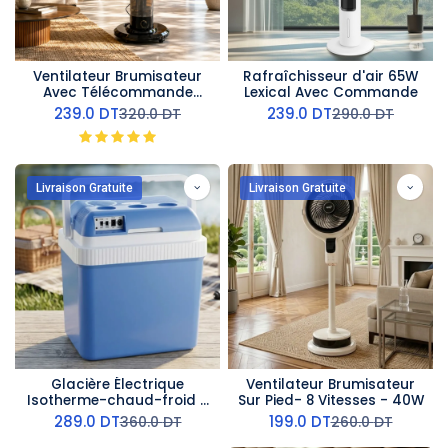
Ventilateur Brumisateur
Rafraîchisseur d'air 65W
Avec Télécommande
Lexical Avec Commande
ORCA - 45W
239.0
DT
239.0
DT
320.0
DT
290.0
DT
Livraison Gratuite
Livraison Gratuite
Glacière Électrique
Ventilateur Brumisateur
Isotherme-chaud-froid -
Sur Pied- 8 Vitesses - 40W
24 L
289.0
DT
199.0
DT
360.0
DT
260.0
DT