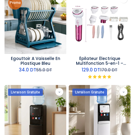
Promo
Egouttoir A Vaisselle En
Épilateur Électrique
Plastique Bleu
Multifonction 5-en-1 –
Kemei
34.0
DT
129.0
DT
55.0
DT
170.0
DT
Livraison Gratuite
Livraison Gratuite