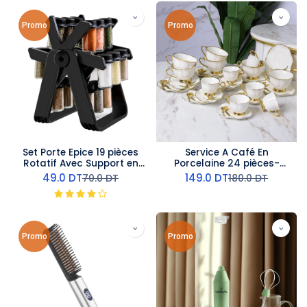
Promo
Promo
Set Porte Epice 19 pièces
Service A Café En
Rotatif Avec Support en
Porcelaine 24 pièces-
Plastique Noir
Blanc- Motif Papillon
49.0
DT
149.0
DT
70.0
DT
180.0
DT
Promo
Promo