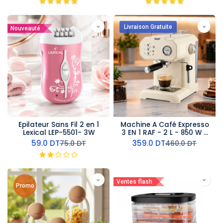
Livraison Gratuite
Nouveauté
Epilateur Sans Fil 2 en 1
Machine A Café Expresso
Lexical LEP-5501- 3W
3 EN 1 RAF - 2 L - 850 W -
R.104W- Beige
59.0
DT
359.0
DT
75.0
DT
460.0
DT
Ventes flash
Promo