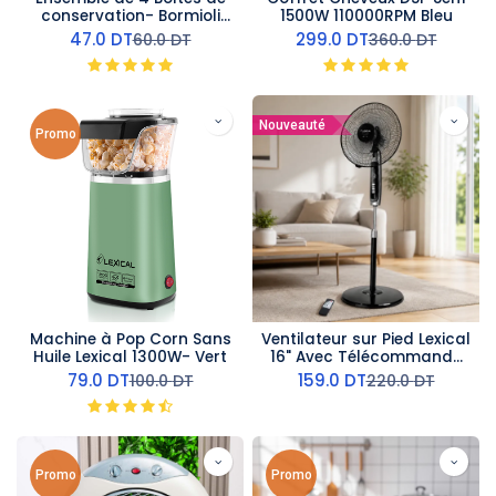
conservation- Bormioli
1500W 110000RPM Bleu
Rocco
47.0
DT
299.0
DT
60.0
DT
360.0
DT
Nouveauté
Promo
Machine à Pop Corn Sans
Ventilateur sur Pied Lexical
Huile Lexical 1300W- Vert
16" Avec Télécommande
60W Argent
79.0
DT
159.0
DT
100.0
DT
220.0
DT
Promo
Promo