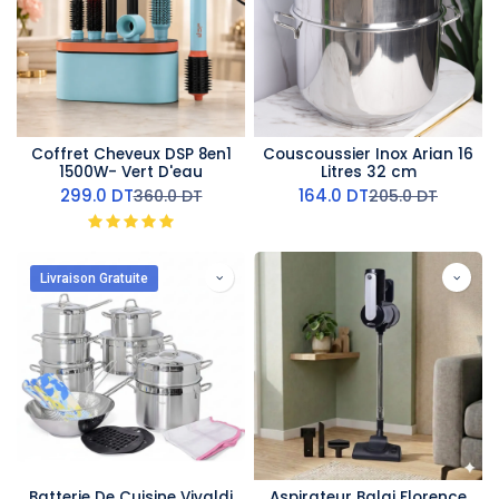
Coffret Cheveux DSP 8en1
Couscoussier Inox Arian 16
1500W- Vert D'eau
Litres 32 cm
299.0
DT
164.0
DT
360.0
DT
205.0
DT
Livraison Gratuite
Batterie De Cuisine Vivaldi
Aspirateur Balai Florence