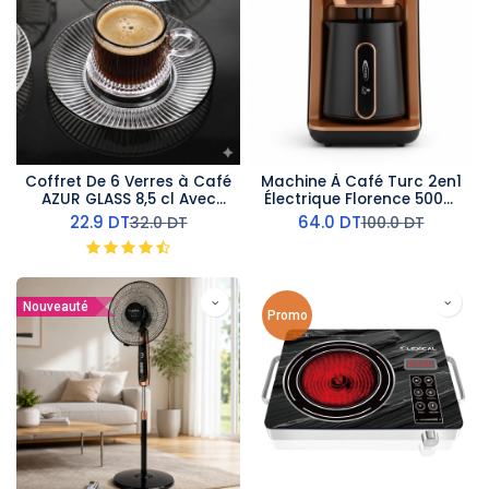
Coffret De 6 Verres à Café
Machine À Café Turc 2en1
AZUR GLASS 8,5 cl Avec
Électrique Florence 500W
Sous Tasses
Marron
22.9
DT
64.0
DT
32.0
DT
100.0
DT
Nouveauté
Promo