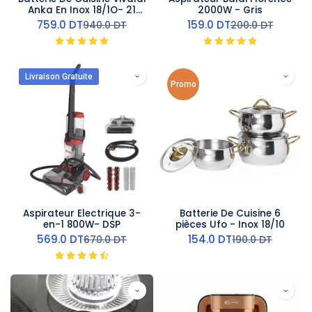
Anka En Inox 18/1O- 21
2000W - Gris
Pieces
759.0
DT
159.0
DT
940.0
DT
200.0
DT
Livraison Gratuite
Promo
Aspirateur Electrique 3-
Batterie De Cuisine 6
en-1 800W- DSP
pièces Ufo - Inox 18/10
569.0
DT
154.0
DT
670.0
DT
190.0
DT