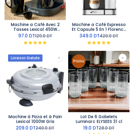
Machine a Café Avec 2
Machine a Café Expresso
Tasses Lexical 450W
Et Capsule 5 En 1 Florence
Rouge
1350W
97.0
DT
349.0
DT
120.0
DT
420.0
DT
Livraison Gratuite
Promo
Machine à Pizza et à Pain
Lot De 6 Gobelets
Lexical 1000W Gris
Luminarc ELYSEES 31 cl
209.0
DT
19.0
DT
240.0
DT
28.0
DT