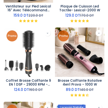
Ventilateur sur Pied Lexical
Plaque de Cuisson Led
16" Avec Télécommande
Tactile- Lexical-2000 W
60W Rose Gold
159.0
DT
129.0
DT
220.0
DT
170.0
DT
Promo
Promo
Coffret Brosse Coiffante 9
Brosse Coiffante Rotative
EN 1 DSP - 29000 RPM -
4en1 Prova - 1000 W
1200 W
124.0
DT
89.0
DT
160.0
DT
140.0
DT
Livraison Gratuite