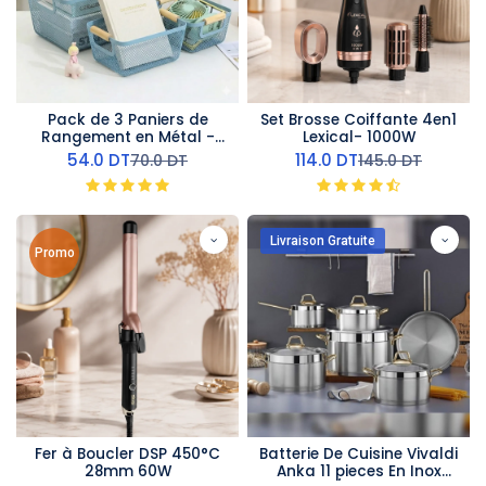
Pack de 3 Paniers de
Set Brosse Coiffante 4en1
Rangement en Métal -
Lexical- 1000W
Bleu
54.0
DT
114.0
DT
70.0
DT
145.0
DT
Livraison Gratuite
Promo
Fer à Boucler DSP 450°C
Batterie De Cuisine Vivaldi
28mm 60W
Anka 11 pieces En Inox