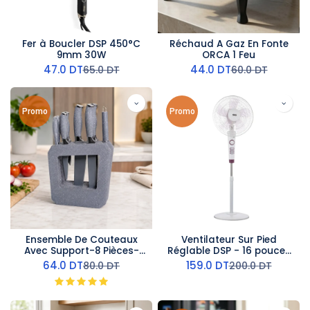
Fer à Boucler DSP 450°C
Réchaud A Gaz En Fonte
9mm 30W
ORCA 1 Feu
47.0
DT
44.0
DT
65.0
DT
60.0
DT
Promo
Promo
Ensemble De Couteaux
Ventilateur Sur Pied
Avec Support-8 Pièces-
Réglable DSP - 16 pouces
Gris
- 60 W
64.0
DT
159.0
DT
80.0
DT
200.0
DT