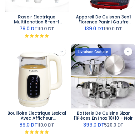
Rasoir Électrique
Appareil De Cuisson 3en1
Multifonction 6-en-1
Florence Panini Gaufre
Kemei
Zouza 1400W- Rouge
79.0
DT
139.0
DT
110.0
DT
190.0
DT
Livraison Gratuite
Bouilloire Electrique Lexical
Batterie De Cuisine Sizar
Avec Afficheur
11Pièces En Inox 18/10 - Noir
Température 2200W Beige
89.0
DT
399.0
DT
110.0
DT
520.0
DT
1,7L