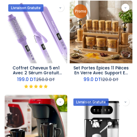
Livraison Gratuite
Promo
Coffret Cheveux 5 en1
Set Portes Épices 11 Pièces
Avec 2 Sérum Gratuit
En Verre Avec Support En
Lexical 980°F
Bois
199.0
DT
99.0
DT
250.0
DT
120.0
DT
Livraison Gratuite