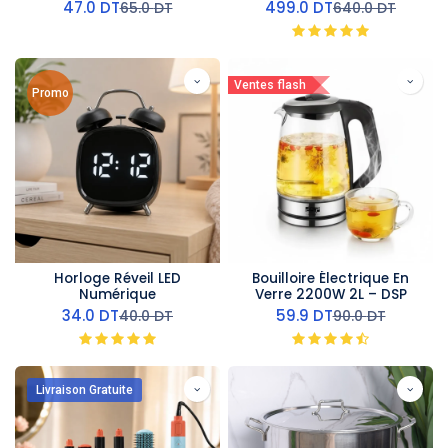
18/10 Doré
47.0
DT
499.0
DT
65.0
DT
640.0
DT
Ventes flash
Promo
Horloge Réveil LED
Bouilloire Électrique En
Numérique
Verre 2200W 2L – DSP
34.0
DT
59.9
DT
40.0
DT
90.0
DT
Livraison Gratuite