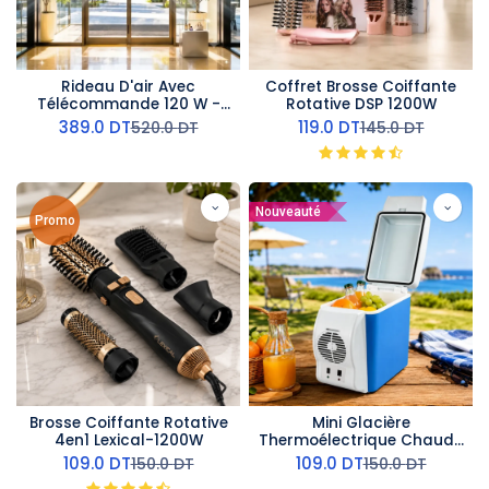
Rideau D'air Avec
Coffret Brosse Coiffante
Télécommande 120 W -
Rotative DSP 1200W
100 cm- AirMate
389.0
DT
119.0
DT
520.0
DT
145.0
DT
Nouveauté
Promo
Brosse Coiffante Rotative
Mini Glacière
4en1 Lexical-1200W
Thermoélectrique Chaud-
Froid - 7,5L
109.0
DT
109.0
DT
150.0
DT
150.0
DT