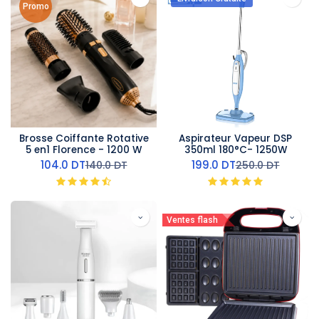
Promo
Brosse Coiffante Rotative
Aspirateur Vapeur DSP
5 en1 Florence - 1200 W
350ml 180°C- 1250W
104.0
DT
199.0
DT
140.0
DT
250.0
DT
Ventes flash