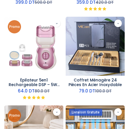
1350 W
399.0
DT
359.0
DT
500.0
DT
420.0
DT
Promo
Épilateur 5en1
Coffret Ménagère 24
Rechargeable DSP – 5W-
Pièces En Acier Inoxydable
Rose
64.0
DT
79.0
DT
80.0
DT
100.0
DT
Livraison Gratuite
Promo