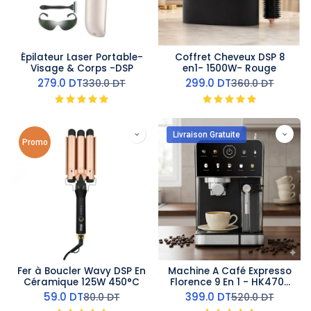
Épilateur Laser Portable-
Coffret Cheveux DSP 8
Visage & Corps -DSP
en1- 1500W- Rouge
279.0
DT
299.0
DT
330.0
DT
360.0
DT
Livraison Gratuite
Promo
Fer à Boucler Wavy DSP En
Machine A Café Expresso
Céramique 125W 450°C
Florence 9 En 1 - HK470-
1350 W
59.0
DT
399.0
DT
80.0
DT
520.0
DT