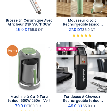
Brosse En Céramique Avec
Mousseur à Lait
Afficheur DSP 990°F 30W
Rechargeable Lexical
8500RPM - Batteur 2-en-1
45.0
DT
27.0
DT
65.0
DT
35.0
DT
– Vert
Nouveauté
Promo
Machine à Café Turc
Tondeuse A Cheveux
Lexical 600W 250ml Vert
Rechargeable Lexical
LHC-5636-5W
79.0
DT
49.0
DT
100.0
DT
65.0
DT