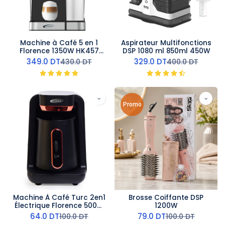
Machine à Café 5 en 1
Aspirateur Multifonctions
Florence 1350W HK457
DSP 1080 ml 850ml 450W
avec Afficheur LED –
349.0
DT
329.0
DT
430.0
DT
400.0
DT
Expresso & Capsules
Promo
Machine À Café Turc 2en1
Brosse Coiffante DSP
Électrique Florence 500W
1200W
Noir
64.0
DT
79.0
DT
100.0
DT
100.0
DT