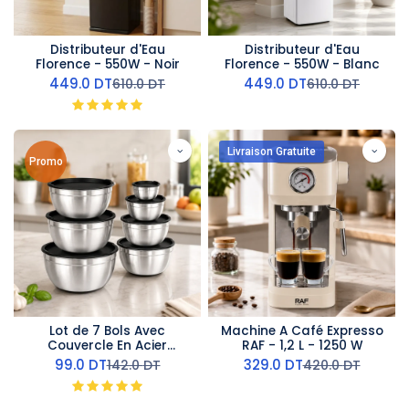
Distributeur d'Eau
Distributeur d'Eau
Florence - 550W - Noir
Florence - 550W - Blanc
449.0
DT
449.0
DT
610.0
DT
610.0
DT
Livraison Gratuite
Promo
Lot de 7 Bols Avec
Machine A Café Expresso
Couvercle En Acier
RAF - 1,2 L - 1250 W
inoxydable
99.0
DT
329.0
DT
142.0
DT
420.0
DT