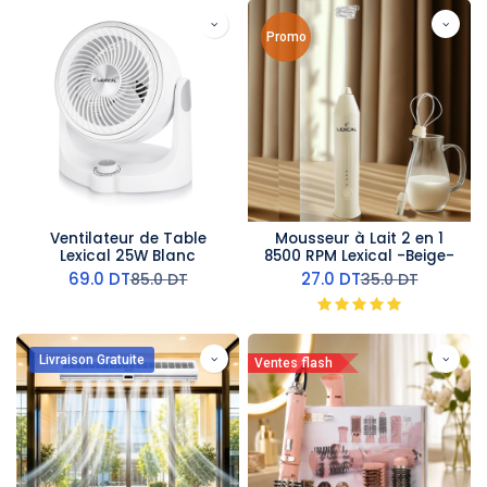
Promo
Ventilateur de Table
Mousseur à Lait 2 en 1
Lexical 25W Blanc
8500 RPM Lexical -Beige-
69.0
DT
27.0
DT
85.0
DT
35.0
DT
Livraison Gratuite
Ventes flash