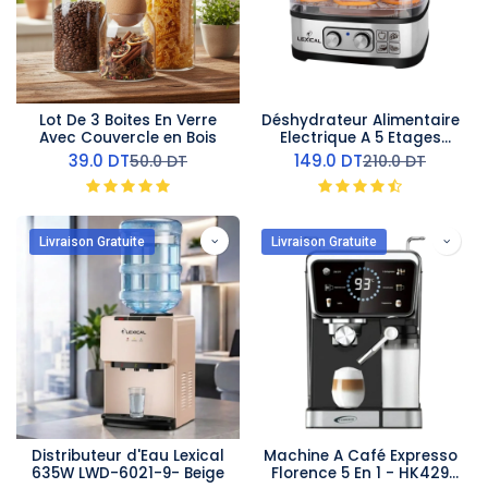
Lot De 3 Boites En Verre
Déshydrateur Alimentaire
Avec Couvercle en Bois
Electrique A 5 Etages
Lexical 240W
39.0
DT
149.0
DT
50.0
DT
210.0
DT
Livraison Gratuite
Livraison Gratuite
Distributeur d'Eau Lexical
Machine A Café Expresso
635W LWD-6021-9- Beige
Florence 5 En 1 - HK429