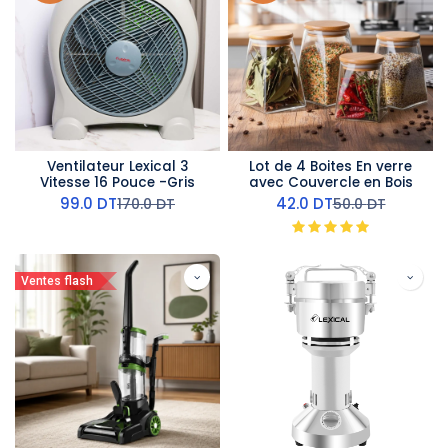
Ventilateur Lexical 3
Lot de 4 Boites En verre
Vitesse 16 Pouce -Gris
avec Couvercle en Bois
99.0
DT
42.0
DT
170.0
DT
50.0
DT
Ventes flash