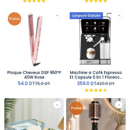
Livraison Gratuite
Promo
Plaque Cheveux DSP 950°F
Machine a Café Expresso
40W Rose
Et Capsule 5 En 1 Florence
1350W
54.0
DT
359.0
DT
75.0
DT
420.0
DT
Promo