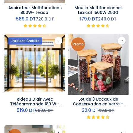
Aspirateur Multifonctions
Moulin Multifoncionnel
800W- Lexical
Lexical 1500W 250G
589.0
DT
179.0
DT
720.0
DT
240.0
DT
Livraison Gratuite
Promo
Rideau D'air Avec
Lot de 3 Bocaux de
Télécommande 180 W -
Conservation en Verre –
150 cm- AirMate
Couvercles en Bois
519.0
DT
32.0
DT
680.0
DT
40.0
DT