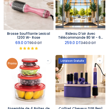
Brosse Soufflante Lexical
Rideau D'air Avec
1200 W- Rose
Télécommande 80 W - 60
cm- AirMate
69.0
DT
259.0
DT
90.0
DT
340.0
DT
Livraison Gratuite
Promo
Ensemble de 4 Boîtes de
Coffret Cheveux DSP 8en1