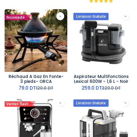
Livraison Gratuite
Nouveauté
Réchaud A Gaz En Fonte-
Aspirateur Multifonctions
3 pieds- ORCA
Lexical 600W - 1,6 L - Noir
79.0
DT
259.0
DT
120.0
DT
320.0
DT
Livraison Gratuite
Ventes flash