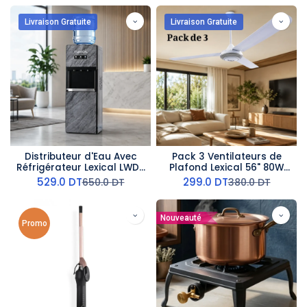
Livraison Gratuite
Livraison Gratuite
Distributeur d'Eau Avec
Pack 3 Ventilateurs de
Réfrigérateur Lexical LWD-
Plafond Lexical 56" 80W
6075-8 - Marbre Bleu
Argent
529.0
DT
299.0
DT
650.0
DT
380.0
DT
Nouveauté
Promo