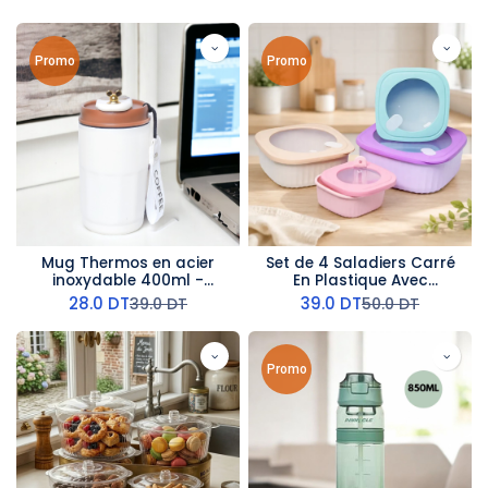
Promo
Promo
Mug Thermos en acier
Set de 4 Saladiers Carré
inoxydable 400ml -
En Plastique Avec
Couvercle Marron
Couvercle
28.0
DT
39.0
DT
39.0
DT
50.0
DT
Promo