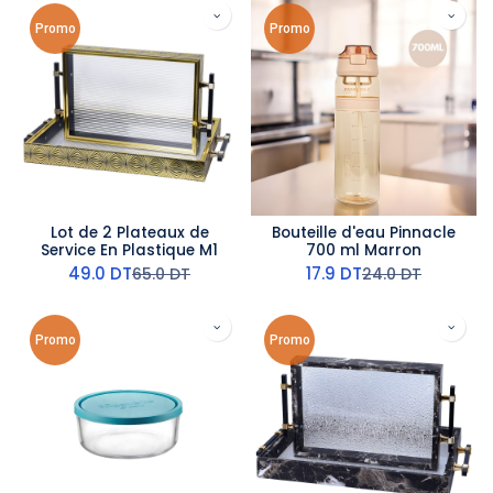
Promo
Promo
Lot de 2 Plateaux de
Bouteille d'eau Pinnacle
Service En Plastique M1
700 ml Marron
49.0
DT
17.9
DT
65.0
DT
24.0
DT
Promo
Promo