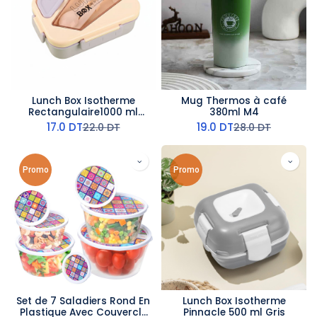
Lunch Box Isotherme
Mug Thermos à café
Rectangulaire1000 ml
380ml M4
Violet
17.0
DT
19.0
DT
22.0
DT
28.0
DT
Promo
Promo
Set de 7 Saladiers Rond En
Lunch Box Isotherme
Plastique Avec Couvercle
Pinnacle 500 ml Gris