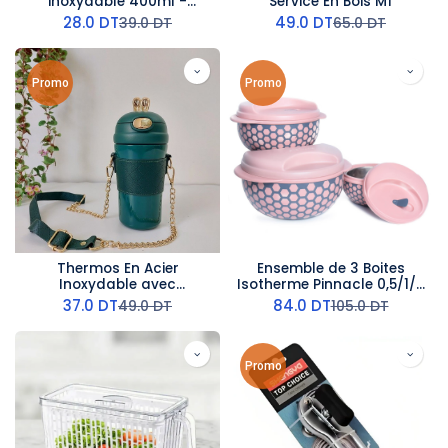
inoxydable 400ml -
Service En Bois M1
Couvercle Vert
28.0
DT
49.0
DT
39.0
DT
65.0
DT
Promo
Promo
Thermos En Acier
Ensemble de 3 Boites
Inoxydable avec
Isotherme Pinnacle 0,5/1/2
Bandoulière Vert Rotana
L Rose
37.0
DT
84.0
DT
49.0
DT
105.0
DT
480ml
Promo