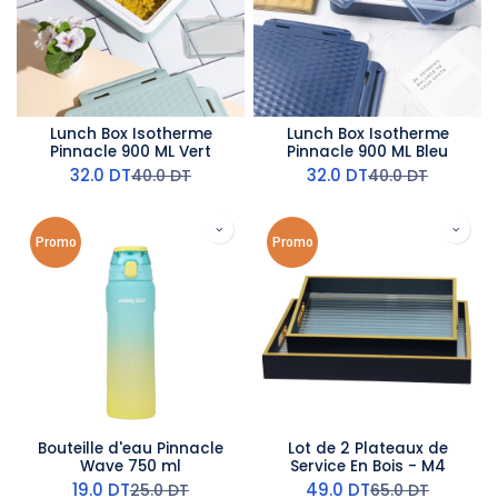
Lunch Box Isotherme
Lunch Box Isotherme
Pinnacle 900 ML Vert
Pinnacle 900 ML Bleu
32.0
DT
32.0
DT
40.0
DT
40.0
DT
Promo
Promo
Bouteille d'eau Pinnacle
Lot de 2 Plateaux de
Wave 750 ml
Service En Bois - M4
19.0
DT
49.0
DT
25.0
DT
65.0
DT