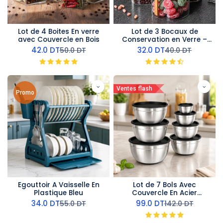
Lot de 4 Boites En verre
Lot de 3 Bocaux de
avec Couvercle en Bois
Conservation en Verre –
Couvercles en Bois
42.0
DT
32.0
DT
50.0
DT
40.0
DT
Ventes flash
Promo
Egouttoir A Vaisselle En
Lot de 7 Bols Avec
Plastique Bleu
Couvercle En Acier
inoxydable
34.0
DT
99.0
DT
55.0
DT
142.0
DT