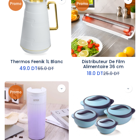
Promo
Promo
Thermos Feenik 1L Blanc
Distributeur De Film
Alimentaire 36 cm
49.0
DT
65.0
DT
18.0
DT
25.0
DT
Promo