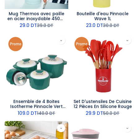
Mug Thermos avec paille
Bouteille d'eau Pinnacle
en acier inoxydable 450ml
Wave 1L
- Vert
29.0
DT
23.0
DT
39.0
DT
30.0
DT
Promo
Promo
Ensemble de 4 Boites
Set D'ustensiles De Cuisine
Isotherme Pinnacle Vert
12 Pièces En Silicone Rouge
Foncée
109.0
DT
29.9
DT
140.0
DT
50.0
DT