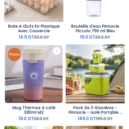
Boite A Œufs En Plastique
Bouteille d'eau Pinnacle
Avec Couvercle
Piccolo 750 ml Bleu
14.9
DT
19.0
DT
20.0
DT
25.0
DT
Promo
Mug Thermos à café
Pack De 3 Glacières -
380ml M2
Pinnacle - Isolé Portable –
BPA Free – 25L/4.5L/2L -
19.0
DT
149.0
DT
28.0
DT
199.0
DT
Vert