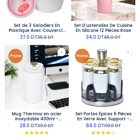
Set de 3 Saladiers En
Set D'ustensiles De Cuisine
Plastique Avec Couvercle
En Silicone 12 Pièces Rose
- Blanc
27.0
DT
34.0
DT
35.0
DT
45.0
DT
Promo
Promo
Mug Thermos en acier
Set Portes Épices 6 Pièces
inoxydable 400ml -
En Verre Avec Support -
Couvercle Beige
Blanc
28.0
DT
84.0
DT
39.0
DT
119.0
DT