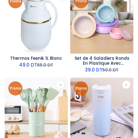
Promo
Promo
Thermos Feenik 1L Blanc
Set de 4 Saladiers Ronds
En Plastique Avec
49.0
DT
65.0
DT
Couvercles - Multicolore
39.0
DT
50.0
DT
Promo
Promo