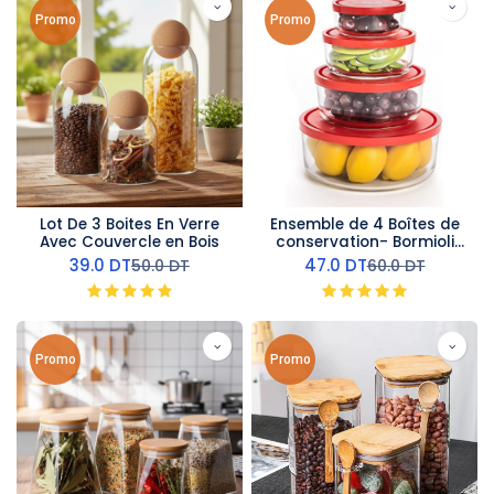
Promo
Promo
Lot De 3 Boites En Verre
Ensemble de 4 Boîtes de
Avec Couvercle en Bois
conservation- Bormioli
Rocco
39.0
DT
47.0
DT
50.0
DT
60.0
DT
Promo
Promo