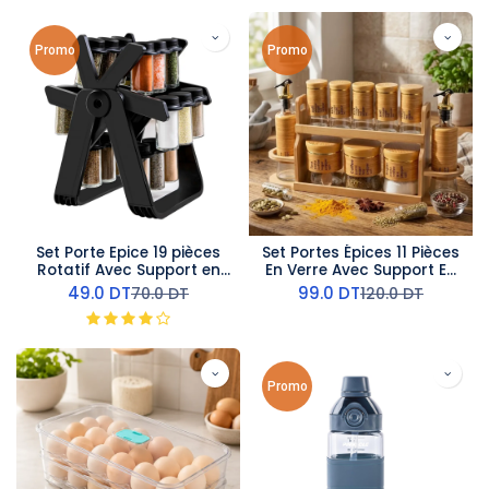
Promo
Promo
Set Porte Epice 19 pièces
Set Portes Épices 11 Pièces
Rotatif Avec Support en
En Verre Avec Support En
Plastique Noir
Bois
49.0
DT
99.0
DT
70.0
DT
120.0
DT
Promo