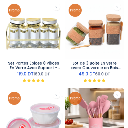
Promo
Promo
Set Portes Épices 8 Pièces
Lot de 3 Boite En verre
En Verre Avec Support -
avec Couvercle en Bois
Blanc
Bambou
119.0
DT
49.0
DT
160.0
DT
60.0
DT
Promo
Promo