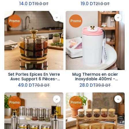
poignée en métal
14.0
DT
19.0
DT
19.0
DT
21.0
DT
Promo
Promo
Set Portes Epices En Verre
Mug Thermos en acier
Avec Support 6 Pièces-
inoxydable 400ml -
Argent
Couvercle Rose
49.0
DT
28.0
DT
70.0
DT
39.0
DT
Promo
Promo