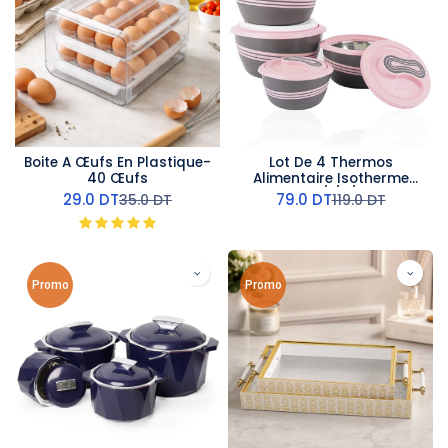
Boite A Œufs En Plastique-
Lot De 4 Thermos
40 Œufs
Alimentaire Isotherme
Pinnacle 0,5/1/2/2,5 L Rose
29.0
DT
79.0
DT
35.0
DT
119.0
DT
Promo
Promo