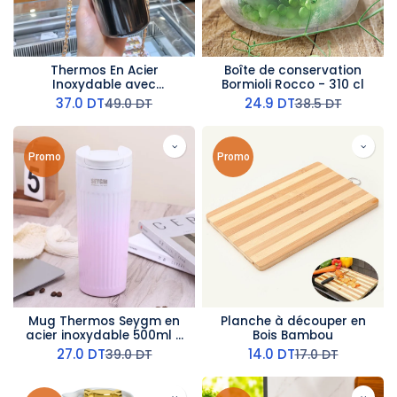
Thermos En Acier
Boîte de conservation
Inoxydable avec
Bormioli Rocco - 310 cl
Bandoulière Noir 480ml
37.0
DT
24.9
DT
49.0
DT
38.5
DT
Promo
Promo
Mug Thermos Seygm en
Planche à découper en
acier inoxydable 500ml -
Bois Bambou
Rose
27.0
DT
14.0
DT
39.0
DT
17.0
DT