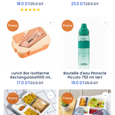
- Transparent
18.0
DT
23.0
DT
25.0
DT
28.0
DT
Promo
Promo
Lunch Box Isotherme
Bouteille d'eau Pinnacle
Rectangulaire1000 ml
Piccolo 750 ml Vert
Orangé
17.0
DT
19.0
DT
22.0
DT
25.0
DT
Promo
Promo