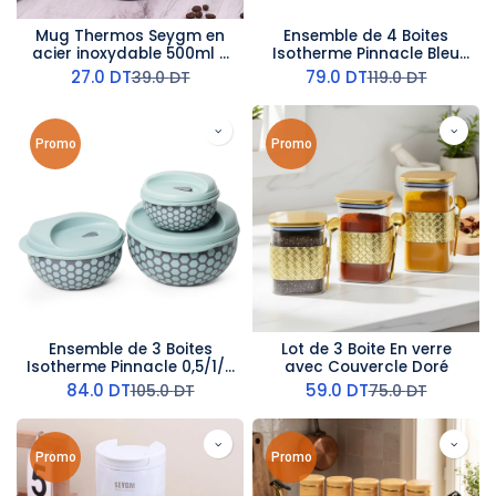
Mug Thermos Seygm en
Ensemble de 4 Boites
acier inoxydable 500ml -
Isotherme Pinnacle Bleu
Violet
Ciel
27.0
DT
79.0
DT
39.0
DT
119.0
DT
Promo
Promo
Ensemble de 3 Boites
Lot de 3 Boite En verre
Isotherme Pinnacle 0,5/1/2
avec Couvercle Doré
L Vert
84.0
DT
59.0
DT
105.0
DT
75.0
DT
Promo
Promo