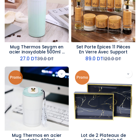
Mug Thermos Seygm en
Set Porte Épices 11 Pièces
acier inoxydable 500ml -
En Verre Avec Support
Vert
27.0
DT
89.0
DT
39.0
DT
120.0
DT
Promo
Promo
Mug Thermos en acier
Lot de 2 Plateaux de