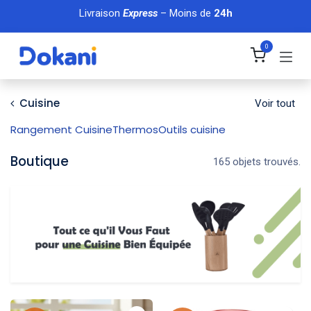
Se rendre au contenu
Livraison
Express
– Moins de
24h
0
Cuisine
Voir tout
Rangement Cuisine
Thermos
Outils cuisine
Boutique
165 objets trouvés.