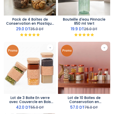
Pack de 4 Boîtes de
Bouteille d'eau Pinnacle
Conservation en Plastique
850 ml Vert
Avec Couvercles
29.0
DT
19.9
DT
35.0
DT
26.0
DT
Promo
Promo
Lot de 3 Boite En verre
Lot de 10 Boites de
avec Couvercle en Bois
Conservation en
Bambou
verre avec 2 Huiliers
42.0
DT
57.0
DT
55.0
DT
76.0
DT