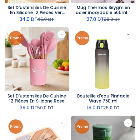
Set D'ustensiles De Cuisine
Mug Thermos Seygm en
En Silicone 12 Pièces Vert
acier inoxydable 500ml -
D'eau
Bleu
34.0
DT
27.0
DT
45.0
DT
39.0
DT
Promo
Promo
Set D'ustensiles De Cuisine
Bouteille d'eau Pinnacle
12 Pièces En Silicone Rose
Wave 750 ml
39.0
DT
19.0
DT
50.0
DT
25.0
DT
Promo
Promo