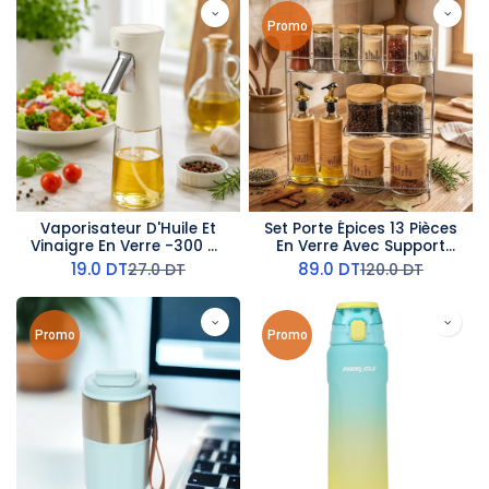
Promo
Vaporisateur D'Huile Et
Set Porte Épices 13 Pièces
Vinaigre En Verre -300 ml
En Verre Avec Support
- Beige
Effet Bois
19.0
DT
89.0
DT
27.0
DT
120.0
DT
Promo
Promo