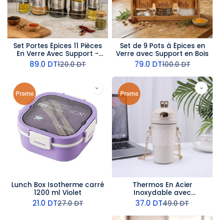
Set Portes Épices 11 Pièces
Set de 9 Pots à Épices en
En Verre Avec Support -
Verre avec Support en Bois
Argent
89.0
DT
79.0
DT
120.0
DT
100.0
DT
Promo
Promo
Lunch Box Isotherme carré
Thermos En Acier
1200 ml Violet
Inoxydable avec
Bandoulière Beige 480ml
21.0
DT
37.0
DT
27.0
DT
49.0
DT