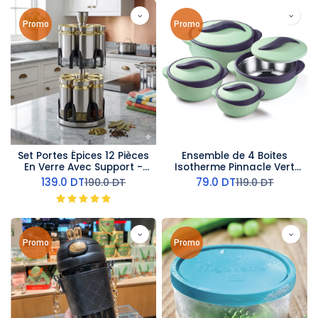
Promo
Promo
Set Portes Épices 12 Pièces
Ensemble de 4 Boites
En Verre Avec Support -
Isotherme Pinnacle Vert
Inox
Pistache
139.0
DT
79.0
DT
190.0
DT
119.0
DT
Promo
Promo