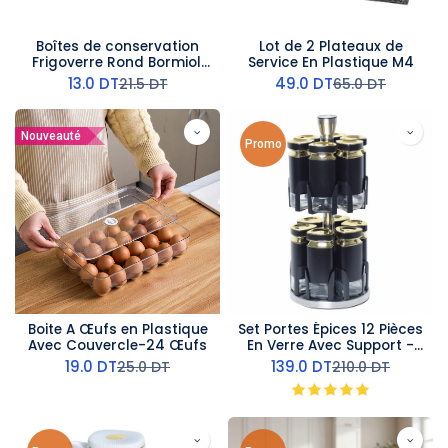
Boîtes de conservation
Lot de 2 Plateaux de
Frigoverre Rond Bormioli
Service En Plastique M4
Rocco 90 CL
13.0
DT
49.0
DT
21.5
DT
65.0
DT
Nouveauté
Promo
Boite A Œufs en Plastique
Set Portes Épices 12 Pièces
Avec Couvercle-24 Œufs
En Verre Avec Support -
Noir
19.0
DT
139.0
DT
25.0
DT
210.0
DT