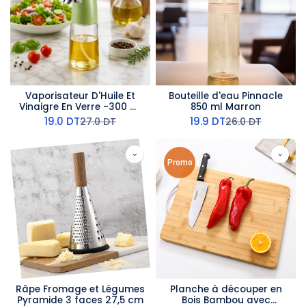
Vaporisateur D'Huile Et
Bouteille d'eau Pinnacle
Vinaigre En Verre -300 ml
850 ml Marron
- Vert
19.0
DT
19.9
DT
27.0
DT
26.0
DT
Promo
Râpe Fromage et Légumes
Planche à découper en
Pyramide 3 faces 27,5 cm
Bois Bambou avec