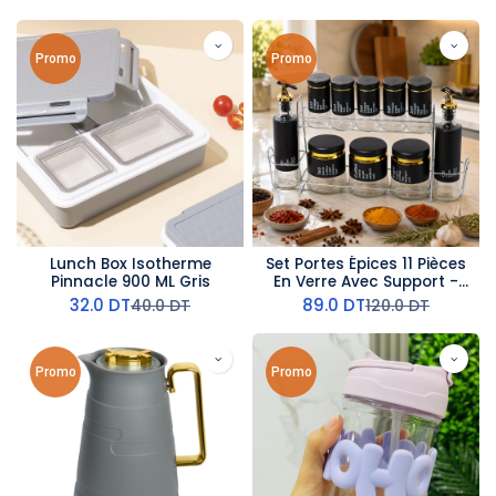
Promo
Promo
Lunch Box Isotherme
Set Portes Épices 11 Pièces
Pinnacle 900 ML Gris
En Verre Avec Support -
Noir
32.0
DT
89.0
DT
40.0
DT
120.0
DT
Promo
Promo