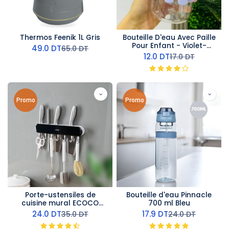
Thermos Feenik 1L Gris
Bouteille D'eau Avec Paille
Pour Enfant - Violet-
49.0
DT
65.0
DT
350ml
12.0
DT
17.0
DT
Promo
Promo
Porte-ustensiles de
Bouteille d'eau Pinnacle
cuisine mural ECOCO
700 ml Bleu
multifonctionnel
24.0
DT
17.9
DT
35.0
DT
24.0
DT