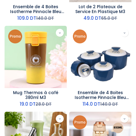
Ensemble de 4 Boites
Lot de 2 Plateaux de
Isotherme Pinnacle Bleu
Service En Plastique M3
Foncé
109.0
DT
49.0
DT
140.0
DT
65.0
DT
Promo
Promo
Mug Thermos à café
Ensemble de 4 Boites
380ml M3
Isotherme Pinnacle Bleu
Marine
19.0
DT
114.0
DT
28.0
DT
140.0
DT
Promo