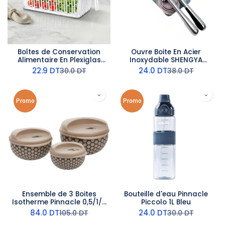
Boîtes de Conservation
Ouvre Boite En Acier
Alimentaire En Plexiglas
Inoxydable SHENGYA
Avec Couvercle
16,5Cm
22.9
DT
24.0
DT
30.0
DT
38.0
DT
Rectangulaire
Promo
Promo
Ensemble de 3 Boites
Bouteille d'eau Pinnacle
Isotherme Pinnacle 0,5/1/2
Piccolo 1L Bleu
L Beige
84.0
DT
24.0
DT
105.0
DT
30.0
DT