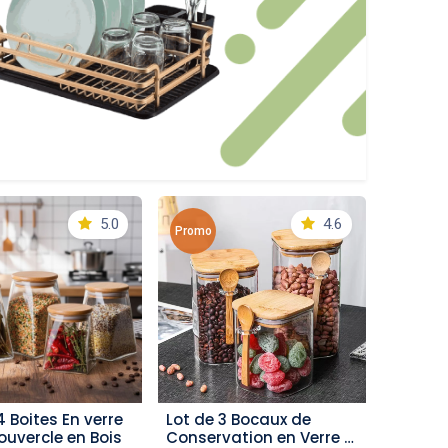
5.0
4.6
Promo
4 Boites En verre
Lot de 3 Bocaux de
outer au panier
ajouter au panier
ouvercle en Bois
Conservation en Verre –