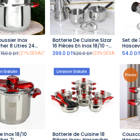
ussier Inox
Batterie De Cuisine Sizar
Set de 
outer au panier
ajouter au panier
aj
her 8 Litres 24
16 Pièces En Inox 18/10 -
Hascevh
Noir
Inoxyd
T
399.0
DT
54.0
D
150.0
DT
520.0
DT
(21% DÉSACTIVÉ)
(23% DÉSACTIVÉ)
on Gratuite
Livraison Gratuite
Promo
 Inox 18/10
Batterie de Cuisine 18
Cousco
outer au panier
ajouter au panier
aj
her 7L
Pièces Inox- Hascevher
Hascevh