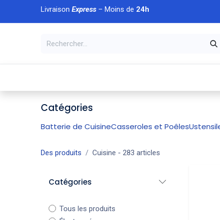
Se rendre au contenu
Livraison
Express
– Moins de
24h
À DÉCOUVRIR
🏠 Accueil
🛒Boutique
💥Nouveaut
Catégories
Batterie de Cuisine
Casseroles et Poêles
Ustensil
Des produits
Cuisine
- 283 articles
Catégories
Tous les produits