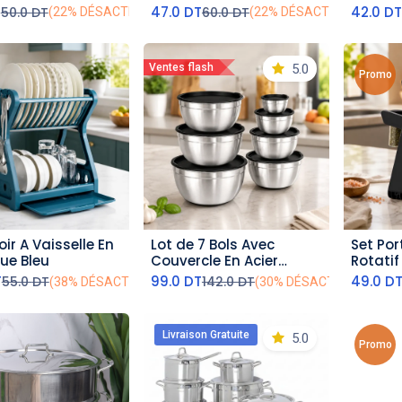
Rocco
T
47.0
DT
42.0
D
50.0
DT
60.0
DT
(22% DÉSACTIVÉ)
(22% DÉSACTIVÉ)
5.0
Ventes flash
Promo
ir A Vaisselle En
Lot de 7 Bols Avec
Set Por
outer au panier
ajouter au panier
aj
ue Bleu
Couvercle En Acier
Rotatif
inoxydable
Plastiq
T
99.0
DT
49.0
D
55.0
DT
142.0
DT
(38% DÉSACTIVÉ)
(30% DÉSACTIVÉ)
Livraison Gratuite
5.0
Promo