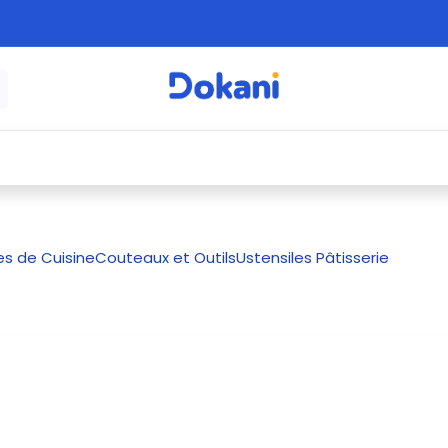
é
⚡ Électroménager
🍳 Cuisine
🍽️ Art
es de Cuisine
Couteaux et Outils
Ustensiles Pâtisserie