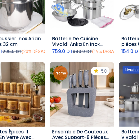
ussier Inox Arian
Batterie De Cuisine
Batteri
outer au panier
ajouter au panier
aj
es 32 cm
Vivaldi Anka En Inox
pièces 
18/1O- 21 Pieces
T
759.0
DT
154.0
D
205.0
DT
940.0
DT
(20% DÉSACTIVÉ)
(19% DÉSACTIVÉ)
Livraiso
5.0
Promo
tes Épices 11
Ensemble De Couteaux
Batteri
outer au panier
ajouter au panier
aj
En Verre Avec
Avec Support-8 Pièces-
Vivaldi