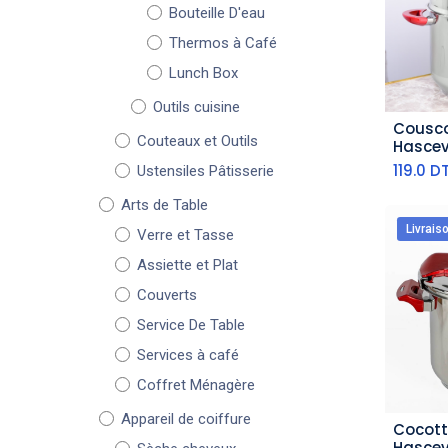
Bouteille D'eau
Thermos à Café
Lunch Box
Outils cuisine
Cousco
aj
Couteaux et Outils
Hascev
cm
119.0
D
Ustensiles Pâtisserie
Arts de Table
Livrais
Verre et Tasse
Assiette et Plat
Couverts
Service De Table
Services à café
Coffret Ménagère
Appareil de coiffure
Cocotte
aj
Hascev