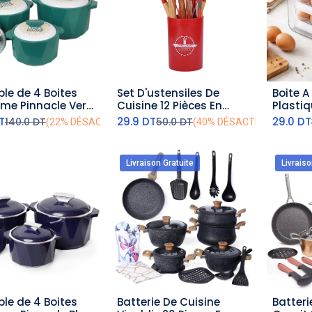
le de 4 Boites
Set D'ustensiles De
Boite A
outer au panier
ajouter au panier
aj
rme Pinnacle Vert
Cuisine 12 Pièces En
Plasti
Silicone Rouge
T
29.9
DT
29.0
DT
140.0
DT
50.0
DT
(22% DÉSACTIVÉ)
(40% DÉSACTIVÉ)
Livraison Gratuite
Livraiso
le de 4 Boites
Batterie De Cuisine
Batteri
outer au panier
ajouter au panier
aj