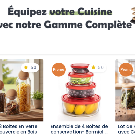
5.0
5.0
Promo
Promo
3 Boites En Verre
Ensemble de 4 Boîtes de
Lot de 
outer au panier
ajouter au panier
aj
ouvercle en Bois
conservation- Bormioli
avec C