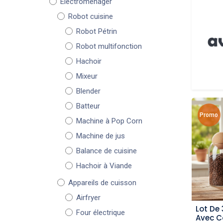
Électroménager
Robot cuisine
Robot Pétrin
Robot multifonction
Hachoir
Mixeur
Blender
Batteur
Promo
Machine à Pop Corn
Machine de jus
Balance de cuisine
Hachoir à Viande
Appareils de cuisson
Airfryer
Lot De 
Four électrique
aj
Avec C