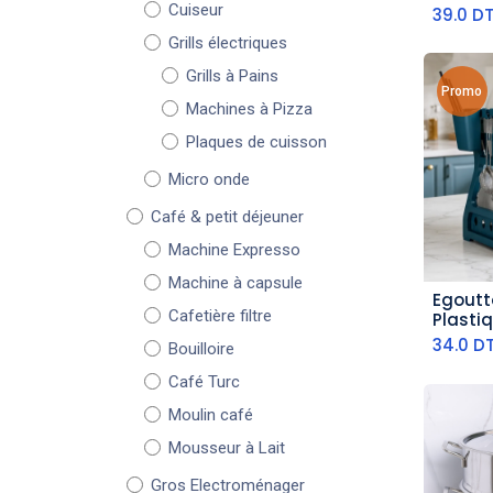
Cuiseur
39.0
D
Grills électriques
Grills à Pains
Promo
Machines à Pizza
Plaques de cuisson
Micro onde
Café & petit déjeuner
Machine Expresso
Machine à capsule
Egoutto
aj
Cafetière filtre
Plastiq
34.0
D
Bouilloire
Café Turc
Moulin café
Mousseur à Lait
Gros Electroménager