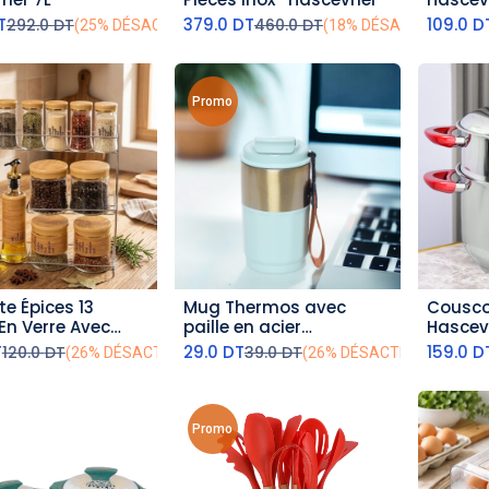
cm
T
379.0
DT
109.0
D
292.0
DT
460.0
DT
(25% DÉSACTIVÉ)
(18% DÉSACTIVÉ)
Promo
te Épices 13
Mug Thermos avec
Cousco
outer au panier
ajouter au panier
aj
En Verre Avec
paille en acier
Hascevh
 Effet Bois
inoxydable 450ml - Vert
cm
T
29.0
DT
159.0
D
120.0
DT
39.0
DT
(26% DÉSACTIVÉ)
(26% DÉSACTIVÉ)
Promo