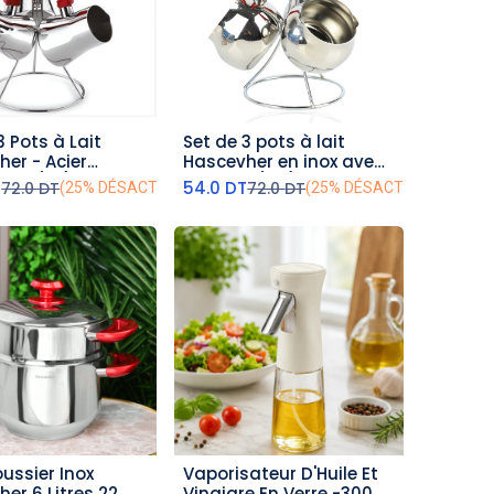
3 Pots à Lait
Set de 3 pots à lait
outer au panier
ajouter au panier
er - Acier
Hascevher en inox avec
able (M1)
Support (M2)
T
54.0
DT
72.0
DT
72.0
DT
(25% DÉSACTIVÉ)
(25% DÉSACTIVÉ)
ussier Inox
Vaporisateur D'Huile Et
outer au panier
ajouter au panier
er 6 Litres 22
Vinaigre En Verre -300