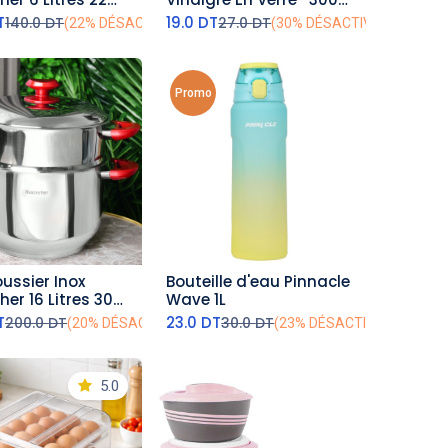
ml - Beige
T
19.0
DT
140.0
DT
27.0
DT
(22% DÉSACTIVÉ)
(30% DÉSACTIVÉ)
Promo
ussier Inox
Bouteille d'eau Pinnacle
outer au panier
ajouter au panier
er 16 Litres 30
Wave 1L
T
23.0
DT
200.0
DT
30.0
DT
(20% DÉSACTIVÉ)
(23% DÉSACTIVÉ)
5.0