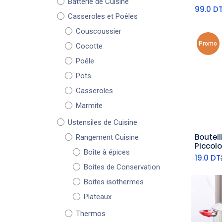
Batterie de Cuisine
Suppor
99.0
D
Casseroles et Poêles
Couscoussier
Promo
Cocotte
Poêle
Pots
Casseroles
Marmite
Ustensiles de Cuisine
Bouteil
Rangement Cuisine
aj
Piccolo
Boîte à épices
19.0
DT
Boites de Conservation
Boites isothermes
Plateaux
Thermos