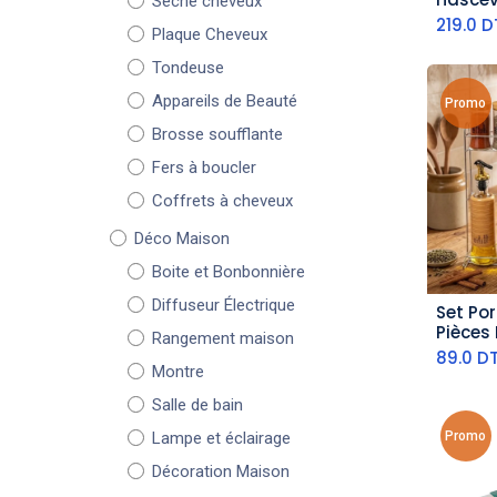
Sèche cheveux
219.0
D
Plaque Cheveux
Tondeuse
Appareils de Beauté
Promo
Brosse soufflante
Fers à boucler
Coffrets à cheveux
Déco Maison
Boite et Bonbonnière
Diffuseur Électrique
Set Por
aj
Pièces 
Rangement maison
Support
89.0
D
Montre
Salle de bain
Promo
Lampe et éclairage
Décoration Maison