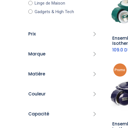
Linge de Maison
Gadgets & High Tech
Prix
Ensemb
aj
Isothe
Foncée
109.0
D
Marque
-
Pyrex
Promo
FILTRE
Matière
Luminarc
Bormioli Rocco
Granite
​Hascevher
Couleur
Inox
Topmatic
Silicone
​Florence
Noir
Plastique
Capacité
Arian
Blanc
Céramique
Golden House
Ensemb
aj
Porcelaine
Gris