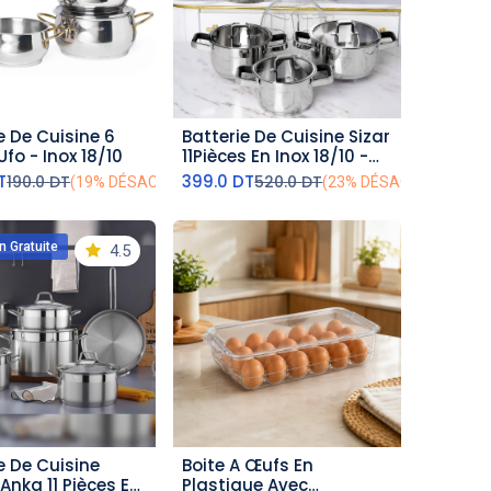
e De Cuisine 6
Batterie De Cuisine Sizar
outer au panier
ajouter au panier
Ufo - Inox 18/10
11Pièces En Inox 18/10 -
Noir
T
399.0
DT
190.0
DT
520.0
DT
(19% DÉSACTIVÉ)
(23% DÉSACTIVÉ)
n Gratuite
4.5
e De Cuisine
Boite A Œufs En
outer au panier
ajouter au panier
 Anka 11 Pièces En
Plastique Avec