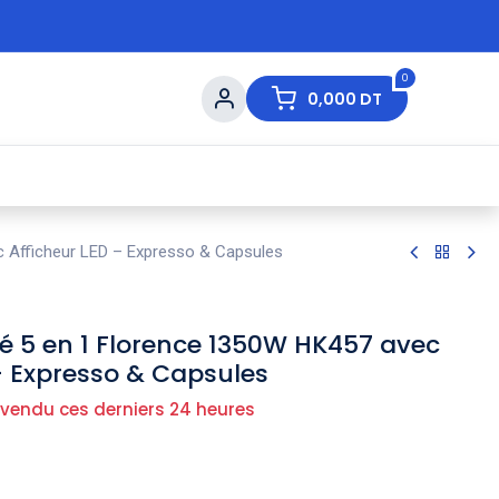
0
0,000
DT
s de Table
💇 Beauté
⚡ Ventes Flash
Ma
 Afficheur LED – Expresso & Capsules
é 5 en 1 Florence 1350W HK457 avec
– Expresso & Capsules
 vendu ces derniers 24 heures