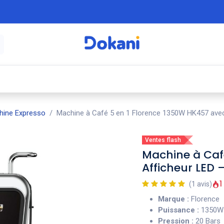
é
⚡ Électroménager
🍳 Cuisine
🍽️ Art
hine Expresso
Machine à Café 5 en 1 Florence 1350W HK457 avec
Ventes flash
Machine à Caf
Afficheur LED 
1
(1 avis)
Marque :
Florence
Puissance :
1350W
Pression :
20 Bars