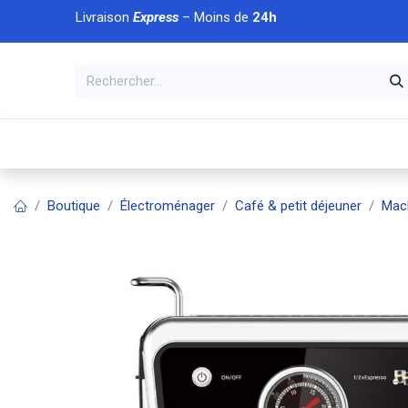
Se rendre au contenu
Livraison
Express
– Moins de
24h
À DÉCOUVRIR
🏠 Accueil
🛒Boutique
💥Nouveaut
Boutique
Électroménager
Café & petit déjeuner
Mac