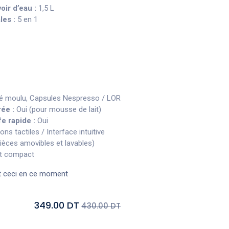
oir d’eau :
1,5 L
les :
5 en 1
 moulu, Capsules Nespresso / LOR
ée :
Oui (pour mousse de lait)
e rapide :
Oui
ns tactiles / Interface intuitive
pièces amovibles et lavables)
t compact
t ceci en ce moment
349.00 DT
430.00 DT