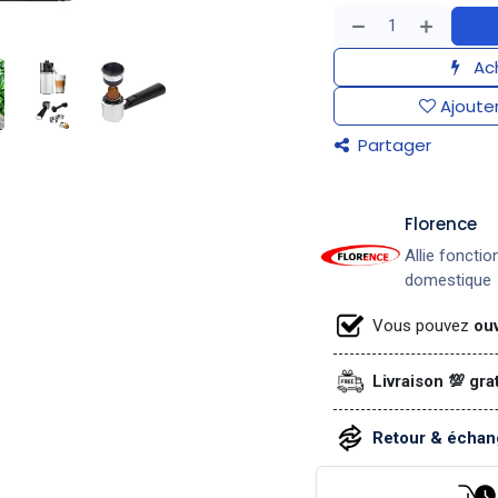
Ach
Ajouter
Partager
​Florence
Allie fonctio
domestique
Vous pouvez
ouv
Livraison 💯 gra
Retour & échang