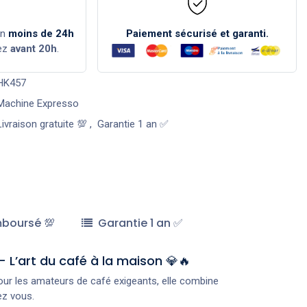
en
moins de 24h
Paiement sécurisé et garanti.
ez
avant 20h
.
HK457
Machine Expresso
Livraison gratuite 💯
,
Garantie 1 an ✅
mboursé 💯
Garantie 1 an ✅
 L’art du café à la maison 💎🔥
ur les amateurs de café exigeants, elle combine
ez vous.