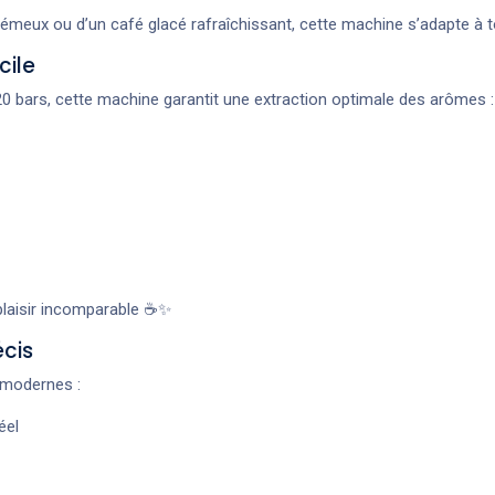
rémeux ou d’un café glacé rafraîchissant, cette machine s’adapte à 
cile
 bars, cette machine garantit une extraction optimale des arômes :
plaisir incomparable ☕✨
écis
s modernes :
éel