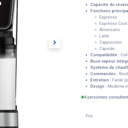
Capacité du réserv
Fonctions principa
Espresso
Espresso Cool
Americano
Latte
Cappuccino
Capsule
Compatibilité :
Café
Buse vapeur intégr
Système de chauff
Commandes :
Bouto
Entretien :
Facile (
Design :
Moderne e
4 personnes consulten
Prix