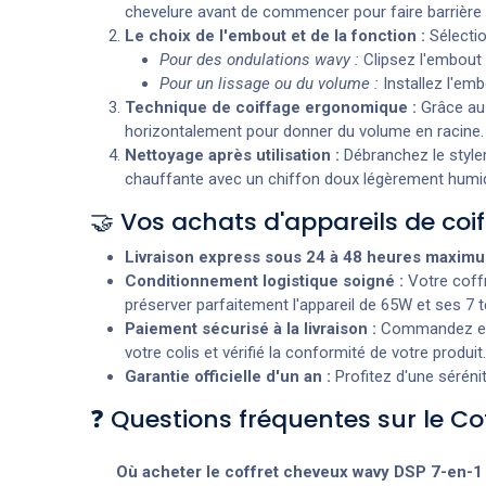
chevelure avant de commencer pour faire barrière 
Le choix de l'embout et de la fonction :
Sélectio
Pour des ondulations wavy :
Clipsez l'embout t
Pour un lissage ou du volume :
Installez l'emb
Technique de coiffage ergonomique :
Grâce a
horizontalement pour donner du volume en racine. L
Nettoyage après utilisation :
Débranchez le style
chauffante avec un chiffon doux légèrement humide
🤝 Vos achats d'appareils de co
Livraison express sous 24 à 48 heures maxim
Conditionnement logistique soigné :
Votre coffr
préserver parfaitement l'appareil de 65W et ses 7 
Paiement sécurisé à la livraison :
Commandez en to
votre colis et vérifié la conformité de votre produit.
Garantie officielle d'un an :
Profitez d'une séréni
❓ Questions fréquentes sur le C
Où acheter le coffret cheveux wavy DSP 7-en-1 a