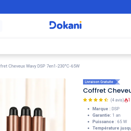
é
⚡ Électroménager
🍳 Cuisine
🍽️ Art
fret Cheveux Wavy DSP 7en1-230°C-65W
Livraison Gratuite
Coffret Chev
1
(4 avis)
Marque :
DSP
Garantie:
1 an
Puissance
: 65 W
Température jusqu