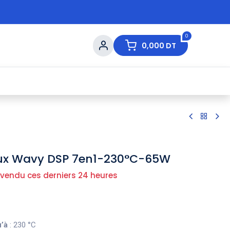
0
0,000
DT
s de Table
💇 Beauté
⚡ Ventes Flash
Ma
eux Wavy DSP 7en1-230°C-65W
 vendu ces derniers 24 heures
’à
: 230 °C