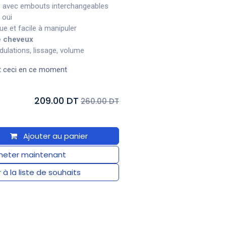
es avec embouts interchangeables
 oui
e et facile à manipuler
e cheveux
dulations, lissage, volume
t ceci en ce moment
209.00 DT
260.00 DT
Ajouter au panier
eter maintenant
 à la liste de souhaits