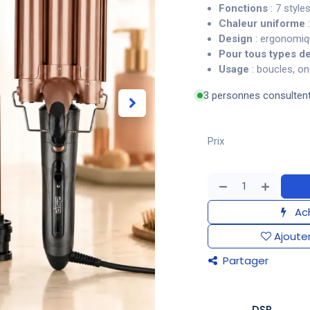
Fonctions
: 7 styl
Chaleur uniforme
:
Design
: ergonomiqu
Pour tous types d
Usage
: boucles, on
3 personnes consulten
Prix
Ach
Ajouter
Partager
DSP