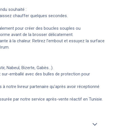
endu souhaité :
t laissez chauffer quelques secondes.
ticalement pour créer des boucles souples ou
forme avant de la brosser délicatement.
ante à la chaleur. Retirez l'embout et essuyez la surface
érum.
r, Nabeul, Bizerte, Gabès...).
t sur-emballé avec des bulles de protection pour
 notre livreur partenaire qu'après avoir réceptionné
surée par notre service après-vente réactif en Tunisie.