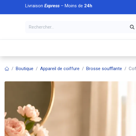
Se rendre au contenu
Livraison
Express
– Moins de
24h
À DÉCOUVRIR
🏠 Accueil
🛒Boutique
💥Nouveaut
Boutique
Appareil de coiffure
Brosse soufflante
Cof