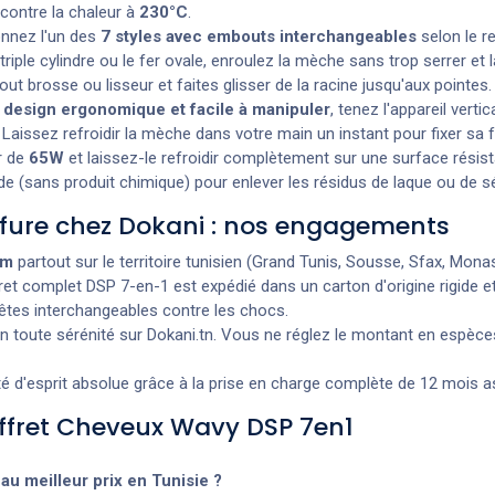
contre la chaleur à
230°C
.
nnez l'un des
7 styles avec embouts interchangeables
selon le r
riple cylindre ou le fer ovale, enroulez la mèche sans trop serrer e
out brosse ou lisseur et faites glisser de la racine jusqu'aux pointes.
u
design ergonomique et facile à manipuler
, tenez l'appareil ver
aissez refroidir la mèche dans votre main un instant pour fixer sa 
r de
65W
et laissez-le refroidir complètement sur une surface résist
 (sans produit chimique) pour enlever les résidus de laque ou de s
iffure chez Dokani : nos engagements
um
partout sur le territoire tunisien (Grand Tunis, Sousse, Sfax, Monasti
et complet DSP 7-en-1 est expédié dans un carton d'origine rigide e
têtes interchangeables contre les chocs.
ute sérénité sur Dokani.tn. Vous ne réglez le montant en espèces à
té d'esprit absolue grâce à la prise en charge complète de 12 mois as
offret Cheveux Wavy DSP 7en1
u meilleur prix en Tunisie ?