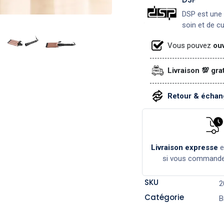
DSP est une 
soin et de c
Vous pouvez
ouv
Livraison 💯 gra
Retour & échang
Livraison expresse
si vous command
SKU
2
Catégorie
B