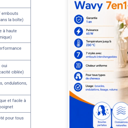
7 embouts
ans la boîte)
e à haute
mique)
Performance
 oui
cacité ciblée)
s, ondulations,
ue et facile à
poignet
té pour tous