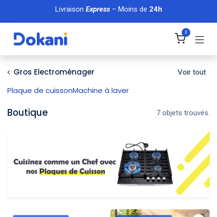
Se rendre au contenu
Livraison
Express
– Moins de
24h
0
Gros Electroménager
Voir tout
Plaque de cuisson
Machine à laver
Boutique
7 objets trouvés.