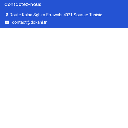
Contactez-nous
Route Kalaa Sghira Errawabi 4021 Sousse Tunisie
contact@dokani.tn
52 408 804
filtres
En vedette
Accueil
Rechercher
Catégorie
Compte
0