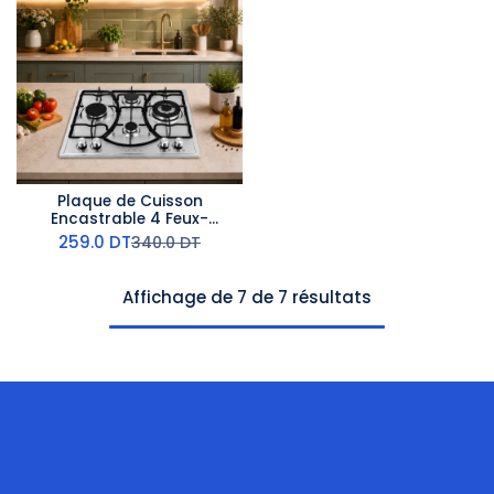
Plaque de Cuisson
Encastrable 4 Feux-
Lexical - Métal
259.0
DT
340.0
DT
Affichage de 7 de 7 résultats