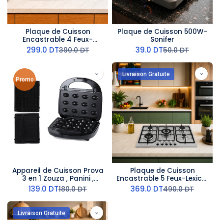
Plaque de Cuisson
Plaque de Cuisson 500W-
Encastrable 4 Feux-
Sonifer
Lexical- Fonte
299.0
DT
39.0
DT
390.0
DT
50.0
DT
Livraison Gratuite
Promo
Appareil de Cuisson Prova
Plaque de Cuisson
3 en 1 Zouza , Panini ,
Encastrable 5 Feux-Lexical
Gauffre 1400W
- Fonte
139.0
DT
369.0
DT
180.0
DT
490.0
DT
Livraison Gratuite