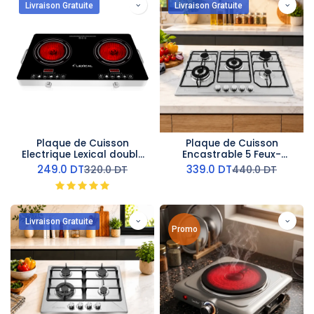
Livraison Gratuite
Livraison Gratuite
Plaque de Cuisson
Plaque de Cuisson
Electrique Lexical double
Encastrable 5 Feux-
Feux Led 4000W
Lexical
249.0
DT
339.0
DT
320.0
DT
440.0
DT
Livraison Gratuite
Promo