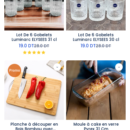
Lot De 6 Gobelets
Lot De 6 Gobelets
Luminarc ELYSEES 31 cl
Luminarc ELYSEES 30 cl
19.0
DT
19.0
DT
28.0
DT
28.0
DT
Promo
Planche à découper en
Moule à cake en verre
Bois Bambou avec
Pyrex 31 Cm