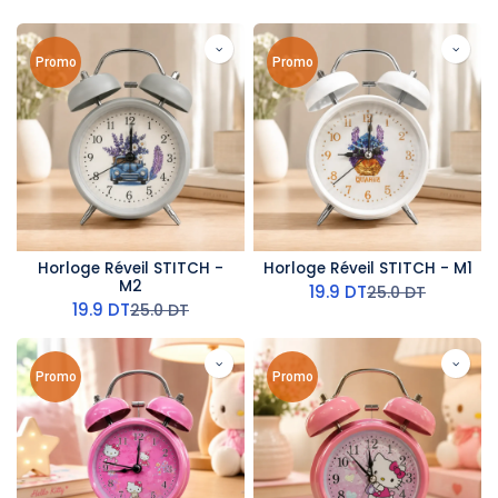
Promo
Promo
Horloge Réveil STITCH -
Horloge Réveil STITCH - M1
M2
19.9
DT
25.0
DT
19.9
DT
25.0
DT
Promo
Promo