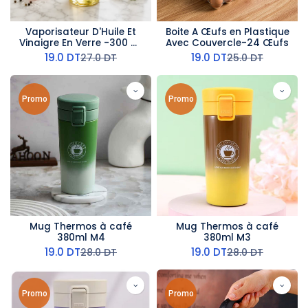
Vaporisateur D'Huile Et
Boite A Œufs en Plastique
Vinaigre En Verre -300 ml
Avec Couvercle-24 Œufs
- Vert
19.0
DT
19.0
DT
27.0
DT
25.0
DT
Promo
Promo
Mug Thermos à café
Mug Thermos à café
380ml M4
380ml M3
19.0
DT
19.0
DT
28.0
DT
28.0
DT
Promo
Promo