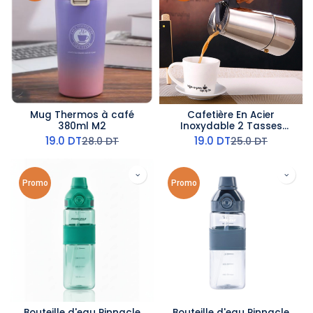
Mug Thermos à café
Cafetière En Acier
380ml M2
Inoxydable 2 Tasses
Argent
19.0
DT
19.0
DT
28.0
DT
25.0
DT
Promo
Promo
Bouteille d'eau Pinnacle
Bouteille d'eau Pinnacle