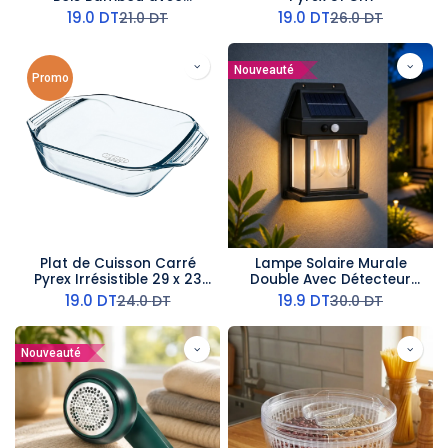
poignée en métal
19.0
DT
19.0
DT
21.0
DT
26.0
DT
Nouveauté
Promo
Plat de Cuisson Carré
Lampe Solaire Murale
Pyrex Irrésistible 29 x 23
Double Avec Détecteur
Cm
-2W
19.0
DT
19.9
DT
24.0
DT
30.0
DT
Nouveauté