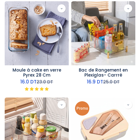
Moule à cake en verre
Bac de Rangement en
Pyrex 28 Cm
Plexiglas- Carrré
16.0
DT
16.9
DT
23.0
DT
25.0
DT
Promo