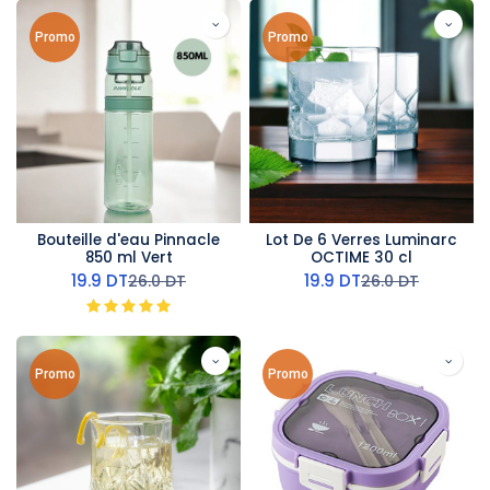
Promo
Promo
Bouteille d'eau Pinnacle
Lot De 6 Verres Luminarc
850 ml Vert
OCTIME 30 cl
19.9
DT
19.9
DT
26.0
DT
26.0
DT
Promo
Promo