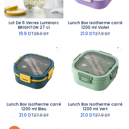
Lot De 6 Verres Luminarc
Lunch Box Isotherme carré
BRIGHTON 27 cl
1200 ml Violet
19.9
DT
21.0
DT
28.0
DT
27.0
DT
Lunch Box Isotherme carré
Lunch Box Isotherme carré
1200 ml Bleu
1200 ml Vert
21.0
DT
21.0
DT
27.0
DT
27.0
DT