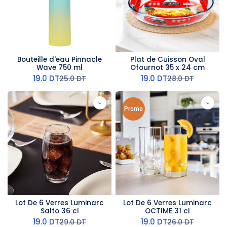
Bouteille d'eau Pinnacle
Plat de Cuisson Oval
Wave 750 ml
Ofournot 35 x 24 cm
19.0
DT
19.0
DT
25.0
DT
28.0
DT
Promo
Lot De 6 Verres Luminarc
Lot De 6 Verres Luminarc
Salto 36 cl
OCTIME 31 cl
19.0
DT
19.0
DT
29.0
DT
26.0
DT