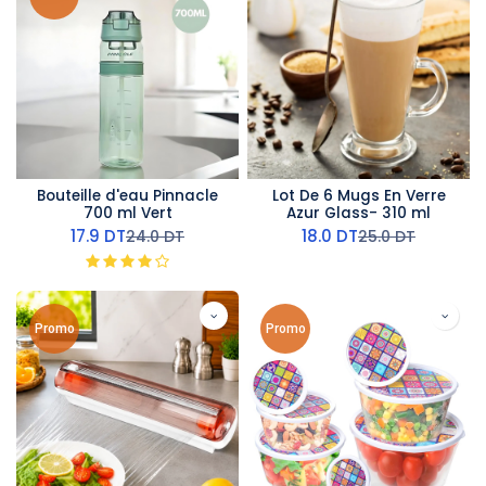
Bouteille d'eau Pinnacle
Lot De 6 Mugs En Verre
700 ml Vert
Azur Glass- 310 ml
17.9
DT
18.0
DT
24.0
DT
25.0
DT
Promo
Promo