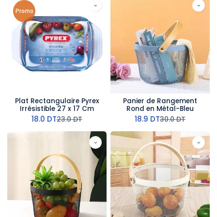
Promo
Plat Rectangulaire Pyrex
Panier de Rangement
Irrésistible 27 x 17 Cm
Rond en Métal-Bleu
18.0
DT
18.9
DT
23.0
DT
30.0
DT