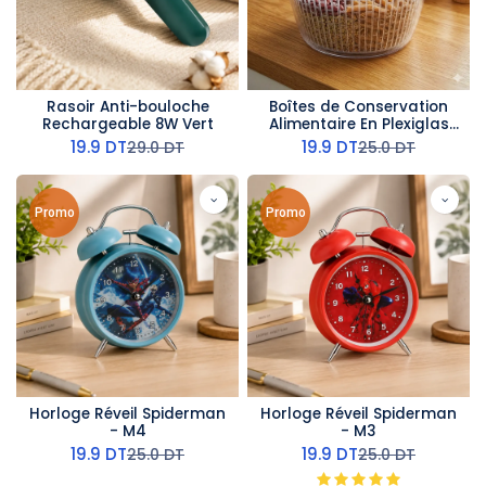
Rasoir Anti-bouloche
Boîtes de Conservation
Rechargeable 8W Vert
Alimentaire En Plexiglas
Avec Couvercle Rond
19.9
DT
19.9
DT
29.0
DT
25.0
DT
Promo
Promo
Horloge Réveil Spiderman
Horloge Réveil Spiderman
- M4
- M3
19.9
DT
19.9
DT
25.0
DT
25.0
DT