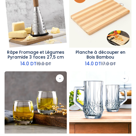
Râpe Fromage et Légumes
Planche à découper en
Pyramide 3 faces 27,5 cm
Bois Bambou
14.0
DT
14.0
DT
19.0
DT
17.0
DT