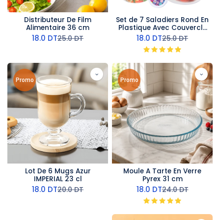
Distributeur De Film
Set de 7 Saladiers Rond En
Alimentaire 36 cm
Plastique Avec Couvercle
- Transparent
18.0
DT
18.0
DT
25.0
DT
25.0
DT
Promo
Promo
Lot De 6 Mugs Azur
Moule A Tarte En Verre
IMPERIAL 23 cl
Pyrex 31 cm
18.0
DT
18.0
DT
20.0
DT
24.0
DT