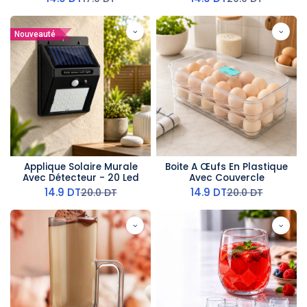
Nouveauté
Applique Solaire Murale
Boite A Œufs En Plastique
Avec Détecteur - 20 Led
Avec Couvercle
14.9
DT
14.9
DT
20.0
DT
20.0
DT