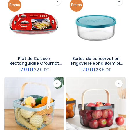
Promo
Promo
Plat de Cuisson
Boîtes de conservation
Rectangulaire Ofournot
Frigoverre Rond Bormioli
33 x 20 cm
Rocco 159 CL
17.0
DT
17.0
DT
22.0
DT
28.5
DT