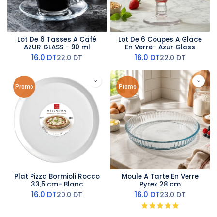
Lot De 6 Tasses A Café
Lot De 6 Coupes A Glace
AZUR GLASS - 90 ml
En Verre- Azur Glass
16.0
DT
16.0
DT
22.0
DT
22.0
DT
Promo
Promo
Plat Pizza Bormioli Rocco
Moule A Tarte En Verre
33,5 cm- Blanc
Pyrex 28 cm
16.0
DT
16.0
DT
20.0
DT
23.0
DT