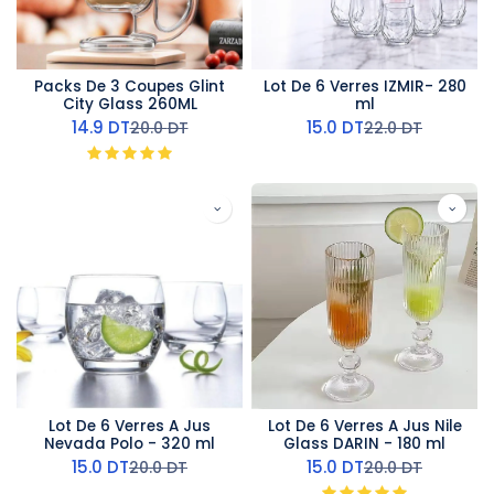
Packs De 3 Coupes Glint
Lot De 6 Verres IZMIR- 280
City Glass 260ML
ml
14.9
DT
15.0
DT
20.0
DT
22.0
DT
Lot De 6 Verres A Jus
Lot De 6 Verres A Jus Nile
Nevada Polo - 320 ml
Glass DARIN - 180 ml
15.0
DT
15.0
DT
20.0
DT
20.0
DT