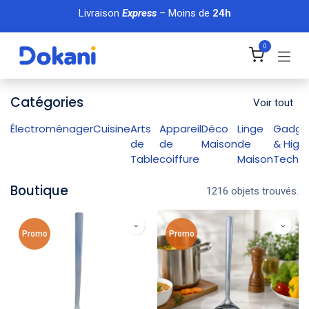
Se rendre au contenu
Livraison
Express
– Moins de
24h
0
Catégories
Voir tout
Électroménager
Cuisine
Arts
Appareil
Déco
Linge
Gadge
de
de
Maison
de
& High
Table
coiffure
Maison
Tech
Boutique
1216 objets trouvés.
Promo
Promo