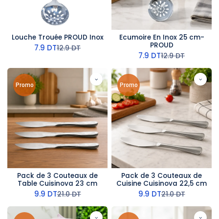
Louche Trouée PROUD Inox
Ecumoire En Inox 25 cm-
PROUD
7.9
DT
12.9
DT
7.9
DT
12.9
DT
Promo
Promo
Pack de 3 Couteaux de
Pack de 3 Couteaux de
Table Cuisinova 23 cm
Cuisine Cuisinova 22,5 cm
9.9
DT
9.9
DT
21.0
DT
21.0
DT