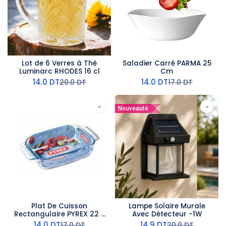
Lot de 6 Verres à Thé
Saladier Carré PARMA 25
Luminarc RHODES 16 cl
Cm
14.0
DT
14.0
DT
20.0
DT
17.0
DT
Nouveauté
Plat De Cuisson
Lampe Solaire Murale
Rectangulaire PYREX 22 x
Avec Détecteur -1W
13 CM
14.0
DT
14.9
DT
17.0
DT
20.0
DT