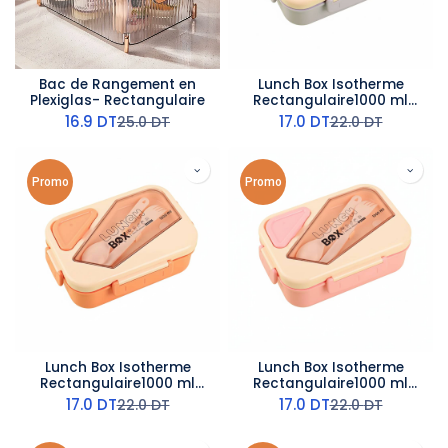
Bac de Rangement en
Lunch Box Isotherme
Plexiglas- Rectangulaire
Rectangulaire1000 ml
Violet
16.9
DT
17.0
DT
25.0
DT
22.0
DT
Promo
Promo
Lunch Box Isotherme
Lunch Box Isotherme
Rectangulaire1000 ml
Rectangulaire1000 ml
Orangé
Rose
17.0
DT
17.0
DT
22.0
DT
22.0
DT