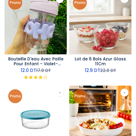
Promo
Promo
Bouteille D'eau Avec Paille
Lot de 6 Bols Azur Glass
Pour Enfant - Violet-
11Cm
350ml
12.0
DT
12.9
DT
17.0
DT
22.0
DT
Promo
Promo