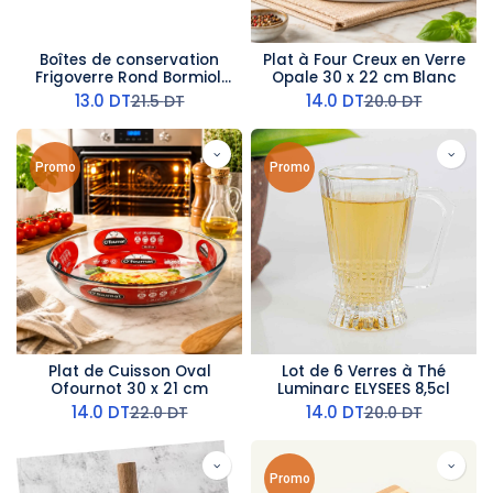
Boîtes de conservation
Plat à Four Creux en Verre
Frigoverre Rond Bormioli
Opale 30 x 22 cm Blanc
Rocco 90 CL
13.0
DT
14.0
DT
21.5
DT
20.0
DT
Promo
Promo
Plat de Cuisson Oval
Lot de 6 Verres à Thé
Ofournot 30 x 21 cm
Luminarc ELYSEES 8,5cl
14.0
DT
14.0
DT
22.0
DT
20.0
DT
Promo