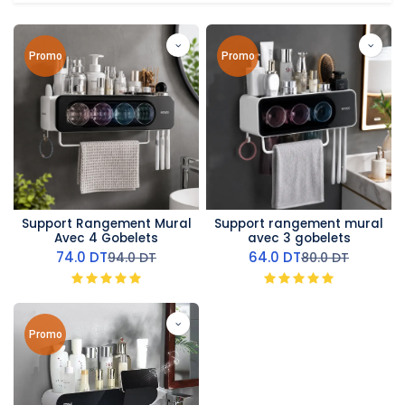
Promo
Promo
Support Rangement Mural
Support rangement mural
Avec 4 Gobelets
avec 3 gobelets
74.0
DT
64.0
DT
94.0
DT
80.0
DT
Promo