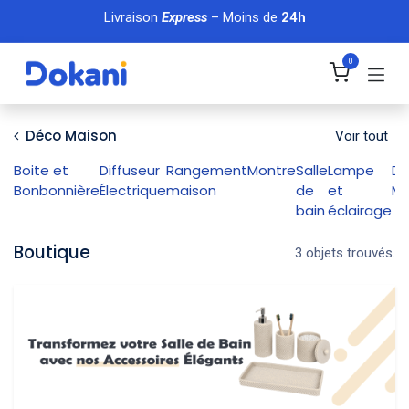
Se rendre au contenu
Livraison
Express
– Moins de
24h
0
Déco Maison
Voir tout
Boite et
Diffuseur
Rangement
Montre
Salle
Lampe
Dé
Bonbonnière
Électrique
maison
de
et
Ma
bain
éclairage
Boutique
3 objets trouvés.