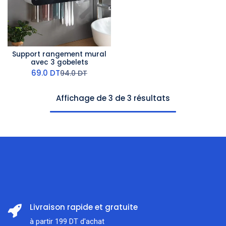
Support rangement mural
avec 3 gobelets
69.0
DT
94.0
DT
Affichage de 3 de 3 résultats
Livraison rapide et gratuite
à partir 199 DT d'achat