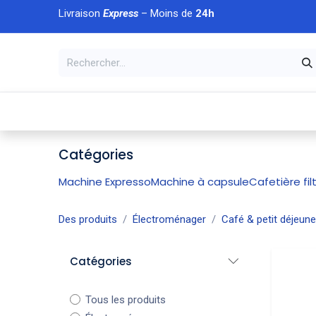
Se rendre au contenu
Livraison
Express
– Moins de
24h
À DÉCOUVRIR
🏠 Accueil
🛒Boutique
💥Nouveaut
Catégories
Machine Expresso
Machine à capsule
Cafetière fil
Des produits
Électroménager
Café & petit déjeune
Catégories
Tous les produits