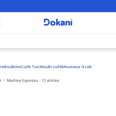
é
⚡ Électroménager
🍳 Cuisine
🍽️ Art
tre
Bouilloire
Café Turc
Moulin café
Mousseur à Lait
r
Machine Expresso
- 12 articles