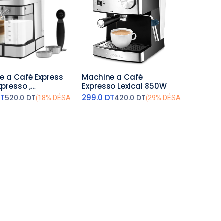
e a Café Express
Machine a Café
outer au panier
ajouter au panier
xpresso ,
Expresso Lexical 850W
cino et Latté
DT
299.0
DT
520.0
DT
420.0
DT
(18% DÉSACTIVÉ)
(29% DÉSACTIVÉ)
 1350W