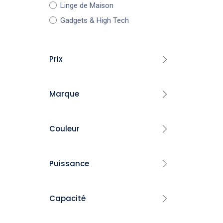
Linge de Maison
Gadgets & High Tech
Prix
Marque
-
Pyrex
FILTRE
Couleur
Luminarc
Bormioli Rocco
Noir
​Hascevher
Puissance
Blanc
Topmatic
​Florence
Gris
1000 Watt
Capacité
Arian
Rouge
120 Watt
Golden House
1800 Watt
Jaune