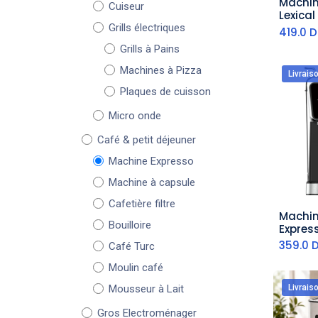
Machin
Cuiseur
aj
Lexica
1350W 
Grills électriques
419.0
D
Grills à Pains
Machines à Pizza
Livrais
Plaques de cuisson
Micro onde
Café & petit déjeuner
Machine Expresso
Machine à capsule
Cafetière filtre
Machin
aj
Bouilloire
Expres
En 1 Fl
359.0
Café Turc
Moulin café
Livrais
Mousseur à Lait
Gros Electroménager