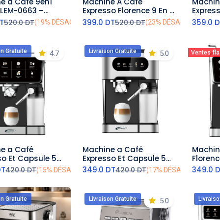
e à Café 9en1
Machine A Café
Machin
outer au panier
ajouter au panier
aj
l LEM-0663 –
Expresso Florence 9 En 1
Express
– 20 Bars
- HK470- 1350 W
- 850 
T
399.0
DT
359.0
D
520.0
DT
520.0
DT
(19% DÉSACTIVÉ)
(23% DÉSACTIVÉ)
on Gratuite
Livraison Gratuite
4.7
5.0
Ventes fl
e a Café
Machine a Café
Machine
outer au panier
ajouter au panier
aj
so Et Capsule 5
Expresso Et Capsule 5
Floren
orence 1350W
En 1 Florence 1350W
avec Af
DT
349.0
DT
349.0
420.0
DT
420.0
DT
(15% DÉSACTIVÉ)
(17% DÉSACTIVÉ)
Expres
on Gratuite
Livraison Gratuite
Livraiso
5.0