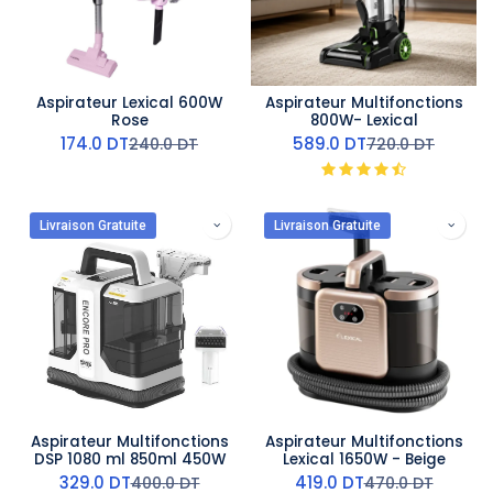
Aspirateur Lexical 600W
Aspirateur Multifonctions
Rose
800W- Lexical
174.0
DT
589.0
DT
240.0
DT
720.0
DT
Livraison Gratuite
Livraison Gratuite
Aspirateur Multifonctions
Aspirateur Multifonctions
DSP 1080 ml 850ml 450W
Lexical 1650W - Beige
329.0
DT
419.0
DT
400.0
DT
470.0
DT