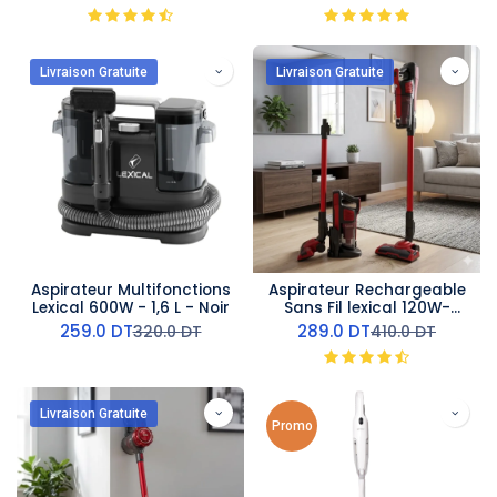
Livraison Gratuite
Livraison Gratuite
Aspirateur Multifonctions
Aspirateur Rechargeable
Lexical 600W - 1,6 L - Noir
Sans Fil lexical 120W-
Rouge
259.0
DT
289.0
DT
320.0
DT
410.0
DT
Livraison Gratuite
Promo