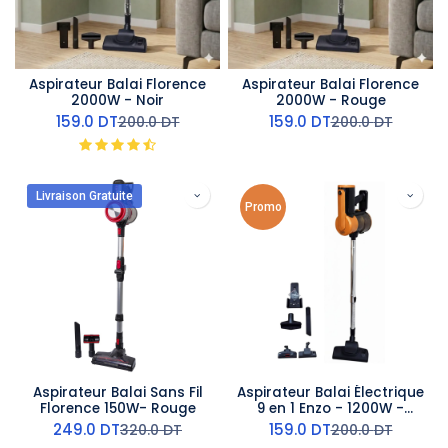
Aspirateur Balai Florence
Aspirateur Balai Florence
2000W - Noir
2000W - Rouge
159.0
DT
159.0
DT
200.0
DT
200.0
DT
Livraison Gratuite
Promo
Aspirateur Balai Sans Fil
Aspirateur Balai Électrique
Florence 150W- Rouge
9 en 1 Enzo - 1200W -
Orange
249.0
DT
159.0
DT
320.0
DT
200.0
DT