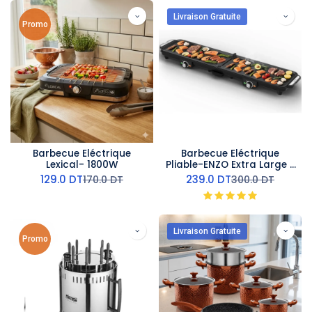
Livraison Gratuite
Promo
Barbecue Eléctrique
Barbecue Eléctrique
Lexical- 1800W
Pliable-ENZO Extra Large -
2400 W
129.0
DT
239.0
DT
170.0
DT
300.0
DT
Livraison Gratuite
Promo