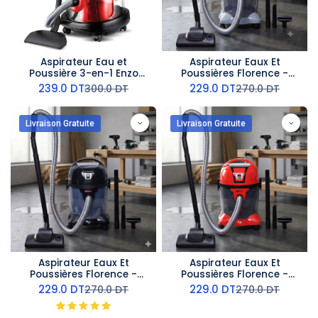
Aspirateur Eau et
Aspirateur Eaux Et
Poussière 3-en-1 Enzo
Poussières Florence -
3200W - Avec Fonction
2800W Gris
239.0
DT
229.0
DT
300.0
DT
270.0
DT
Souffleur 20L-Rouge
Livraison Gratuite
Livraison Gratuite
Aspirateur Eaux Et
Aspirateur Eaux Et
Poussières Florence -
Poussières Florence -
2800W Noir
2800W Rouge
229.0
DT
229.0
DT
270.0
DT
270.0
DT