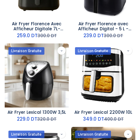
Air Fryer Florence Avec
Air Fryer Florence avec
Afficheur Digitale 7L-
Afficheur Digital - 5 L -
1600W
1400W - Noir
259.0
DT
239.0
DT
300.0
DT
300.0
DT
Livraison Gratuite
Livraison Gratuite
Air Fryer Lexical 1300W 3,5L
Air Fryer Lexical 2200W 10L
229.0
DT
349.0
DT
320.0
DT
400.0
DT
Livraison Gratuite
Livraison Gratuite