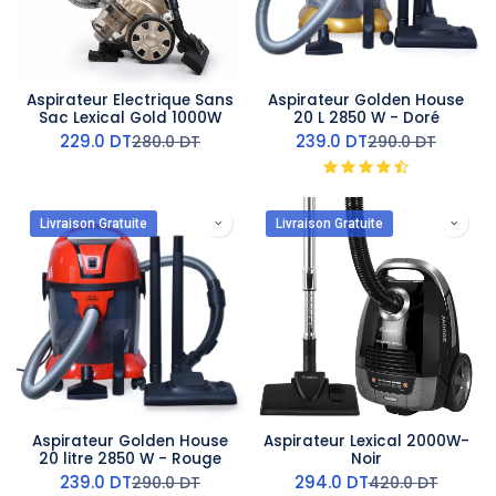
Aspirateur Electrique Sans
Aspirateur Golden House
Sac Lexical Gold 1000W
20 L 2850 W - Doré
229.0
DT
239.0
DT
280.0
DT
290.0
DT
Livraison Gratuite
Livraison Gratuite
Aspirateur Golden House
Aspirateur Lexical 2000W-
20 litre 2850 W - Rouge
Noir
239.0
DT
294.0
DT
290.0
DT
420.0
DT