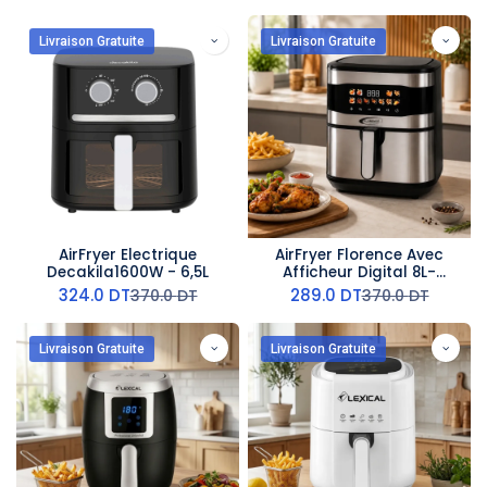
Livraison Gratuite
Livraison Gratuite
AirFryer Electrique
AirFryer Florence Avec
Decakila1600W - 6,5L
Afficheur Digital 8L-
2000W
324.0
DT
289.0
DT
370.0
DT
370.0
DT
Livraison Gratuite
Livraison Gratuite