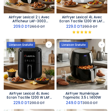
AirFryer Lexical 2 L Avec
AirFryer Lexical 4L Avec
Afficheur LAF-3003
Ecran Tactile 1200 W LAF-
-1200W
3011- Blanc
209.0
DT
229.0
DT
260.0
DT
290.0
DT
Livraison Gratuite
Livraison Gratuite
AirFryer Lexical 4L Avec
AirFryer Numérique
Ecran Tactile 1200 W LAF-
Topmatic 3.5 L 1400W
3011- Noir
229.0
DT
249.0
DT
290.0
DT
300.0
DT