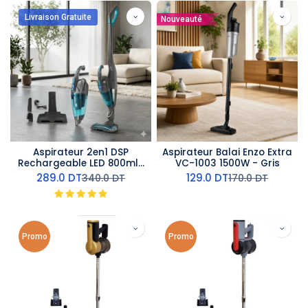
Livraison Gratuite
Nouveauté
Aspirateur 2en1 DSP
Aspirateur Balai Enzo Extra
Rechargeable LED 800ml-
VC-1003 1500W - Gris
120W
289.0
DT
129.0
DT
340.0
DT
170.0
DT
Promo
Promo