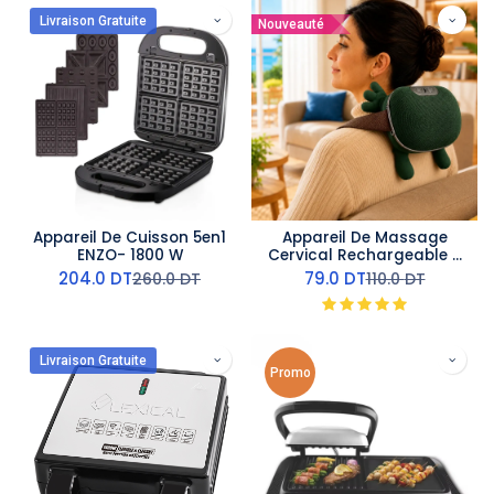
Livraison Gratuite
Nouveauté
Appareil De Cuisson 5en1
Appareil De Massage
ENZO- 1800 W
Cervical Rechargeable -
10 W Vert
204.0
DT
79.0
DT
260.0
DT
110.0
DT
Livraison Gratuite
Promo