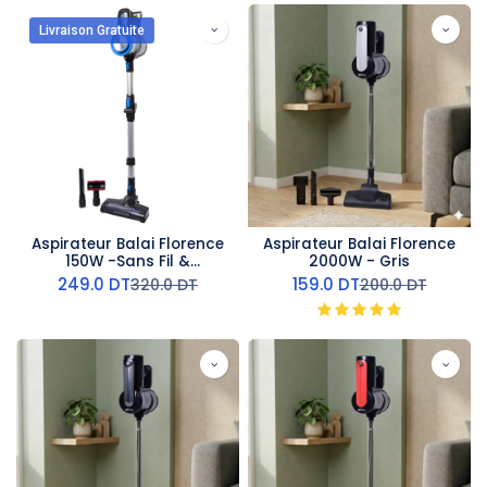
Livraison Gratuite
Aspirateur Balai Florence
Aspirateur Balai Florence
150W -Sans Fil &
2000W - Gris
Rechargeable - Bleu
249.0
DT
159.0
DT
320.0
DT
200.0
DT