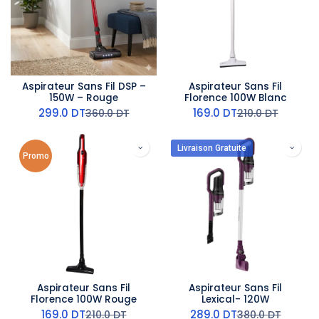
Aspirateur Sans Fil DSP –
Aspirateur Sans Fil
150W – Rouge
Florence 100W Blanc
299.0
DT
169.0
DT
360.0
DT
210.0
DT
Livraison Gratuite
Promo
Aspirateur Sans Fil
Aspirateur Sans Fil
Florence 100W Rouge
Lexical- 120W
169.0
DT
289.0
DT
210.0
DT
380.0
DT