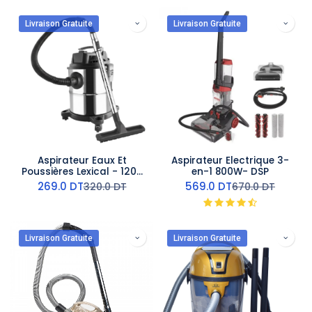
Livraison Gratuite
Livraison Gratuite
Aspirateur Eaux Et
Aspirateur Electrique 3-
Poussières Lexical - 1200
en-1 800W- DSP
W - 20 L
269.0
DT
569.0
DT
320.0
DT
670.0
DT
Livraison Gratuite
Livraison Gratuite