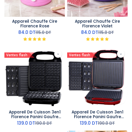
Appareil Chauffe Cire
Appareil Chauffe Cire
Florence Rose
Florence Violet
84.0
DT
84.0
DT
115.0
DT
115.0
DT
Ventes flash
Ventes flash
Appareil De Cuisson 3en1
Appareil De Cuisson 3en1
Florence Panini Gaufre
Florence Panini Gaufre
Zouza 1400W- Noir
Zouza 1400W- Rouge
139.0
DT
139.0
DT
190.0
DT
190.0
DT