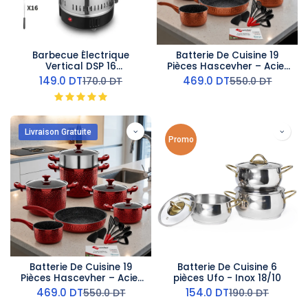
Barbecue Électrique
Batterie De Cuisine 19
Vertical DSP 16
Pièces Hascevher – Acier
Fourchettes 1500W –
Inoxydable & Granit –Miel
149.0
DT
469.0
DT
170.0
DT
550.0
DT
Rotation Automatique
Livraison Gratuite
Promo
Batterie De Cuisine 19
Batterie De Cuisine 6
Pièces Hascevher – Acier
pièces Ufo - Inox 18/10
Inoxydable & Granit –
469.0
DT
154.0
DT
550.0
DT
190.0
DT
Rouge