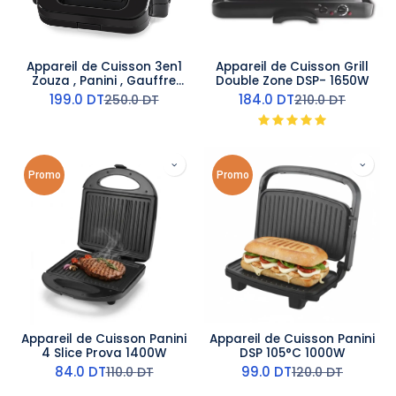
Appareil de Cuisson 3en1
Appareil de Cuisson Grill
Zouza , Panini , Gauffre
Double Zone DSP- 1650W
Lexical 1400W
199.0
DT
184.0
DT
250.0
DT
210.0
DT
Promo
Promo
Appareil de Cuisson Panini
Appareil de Cuisson Panini
4 Slice Prova 1400W
DSP 105°C 1000W
84.0
DT
99.0
DT
110.0
DT
120.0
DT