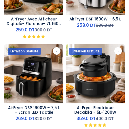
AirFryer Avec Afficheur
AirFryer DSP 1600W – 6,5 L
Digitale- Florence- 7L 1600
259.0
DT
300.0
DT
W
259.0
DT
300.0
DT
Livraison Gratuite
Livraison Gratuite
AirFryer DSP 1600W – 7,5 L
AirFryer Electrique
– Ecran LED Tactile
Decakila - 5L-1200W
269.0
DT
359.0
DT
320.0
DT
400.0
DT