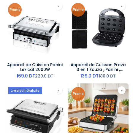
Promo
Promo
Appareil de Cuisson Panini
Appareil de Cuisson Prova
Lexical 2000W
3 en 1 Zouza , Panini ,
Gauffre 1400W
169.0
DT
139.0
DT
220.0
DT
180.0
DT
Livraison Gratuite
Promo