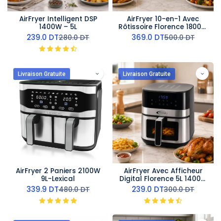
AirFryer Intelligent DSP
AirFryer 10-en-1 Avec
1400W – 5L
Rôtissoire Florence 1800W
- 12L
239.0
DT
369.0
DT
280.0
DT
500.0
DT
Livraison Gratuite
Livraison Gratuite
AirFryer 2 Paniers 2100W
AirFryer Avec Afficheur
9L-Lexical
Digital Florence 5L 1400W
Argent
339.9
DT
239.0
DT
480.0
DT
300.0
DT