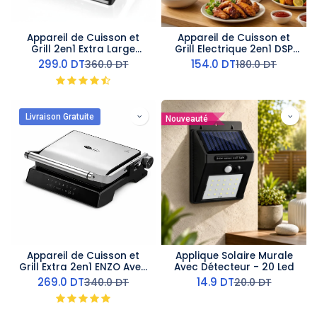
Appareil de Cuisson et
Appareil de Cuisson et
Grill 2en1 Extra Large
Grill Electrique 2en1 DSP
Lexical Avec afficheur
-1800W
299.0
DT
154.0
DT
360.0
DT
180.0
DT
2000W
Livraison Gratuite
Nouveauté
Appareil de Cuisson et
Applique Solaire Murale
Grill Extra 2en1 ENZO Avec
Avec Détecteur - 20 Led
afficheur 2200 W
269.0
DT
14.9
DT
340.0
DT
20.0
DT