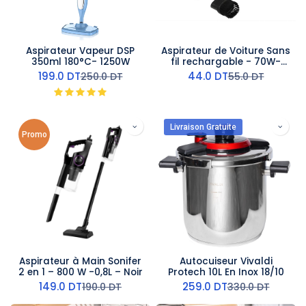
Aspirateur Vapeur DSP
Aspirateur de Voiture Sans
350ml 180°C- 1250W
fil rechargable - 70W-
HQ-01
199.0
DT
44.0
DT
250.0
DT
55.0
DT
Livraison Gratuite
Promo
Aspirateur à Main Sonifer
Autocuiseur Vivaldi
2 en 1 – 800 W -0,8L – Noir
Protech 10L En Inox 18/10
149.0
DT
259.0
DT
190.0
DT
330.0
DT