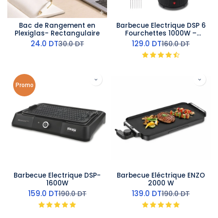
Bac de Rangement en
Barbecue Electrique DSP 6
Plexiglas- Rectangulaire
Fourchettes 1000W –
Rotation Automatique
24.0
DT
129.0
DT
30.0
DT
160.0
DT
Promo
Barbecue Electrique DSP-
Barbecue Eléctrique ENZO
1600W
2000 W
159.0
DT
139.0
DT
190.0
DT
190.0
DT