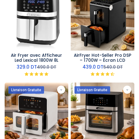
Air Fryer avec Afficheur
AirFryer Hot-Seller Pro DSP
Led Lexical 1800W 8L
– 1700W – Écran LCD
329.0
DT
439.0
DT
490.0
DT
540.0
DT
Livraison Gratuite
Livraison Gratuite