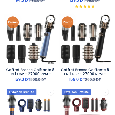
94.0
DT
139.0
DT
130.0
DT
199.0
DT
Promo
Promo
Coffret Brosse Coiffante 8
Coffret Brosse Coiffante 8
EN 1 DSP - 27000 RPM -
EN 1 DSP - 27000 RPM -
1000 W - Bleu
1000 W - Noir
159.0
DT
159.0
DT
200.0
DT
200.0
DT
Livraison Gratuite
Livraison Gratuite