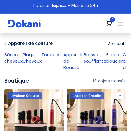
Se rendre au contenu
Livraison
Express
– Moins de
24h
0
Appareil de coiffure
Voir tout
Sèche
Plaque
Tondeuse
Appareils
Brosse
Fers à
Cof
cheveux
Cheveux
de
soufflante
boucler
à
Beauté
che
Boutique
18 objets trouvés.
Livraison Gratuite
Livraison Gratuite