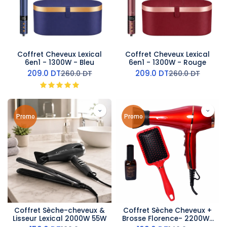
Coffret Cheveux Lexical
Coffret Cheveux Lexical
6en1 - 1300W - Bleu
6en1 - 1300W - Rouge
209.0
DT
209.0
DT
260.0
DT
260.0
DT
Promo
Promo
Coffret Sèche-cheveux &
Coffret Sèche Cheveux +
Lisseur Lexical 2000W 55W
Brosse Florence- 2200W-
Rouge