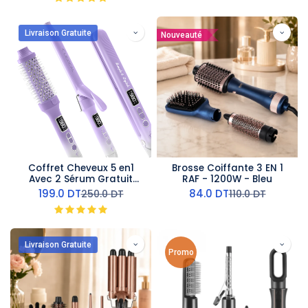
Livraison Gratuite
Nouveauté
Coffret Cheveux 5 en1
Brosse Coiffante 3 EN 1
Avec 2 Sérum Gratuit
RAF - 1200W - Bleu
Lexical 980°F
199.0
DT
84.0
DT
250.0
DT
110.0
DT
Livraison Gratuite
Promo