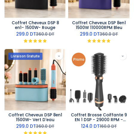
Coffret Cheveux DSP 8
Coffret Cheveux DSP 8en1
en1- 1500W- Rouge
1500W 110000RPM Bleu
299.0
DT
299.0
DT
360.0
DT
360.0
DT
Livraison Gratuite
Promo
Coffret Cheveux DSP 8en1
Coffret Brosse Coiffante 9
1500W- Vert D'eau
EN 1 DSP - 29000 RPM -
1200 W
299.0
DT
124.0
DT
360.0
DT
160.0
DT