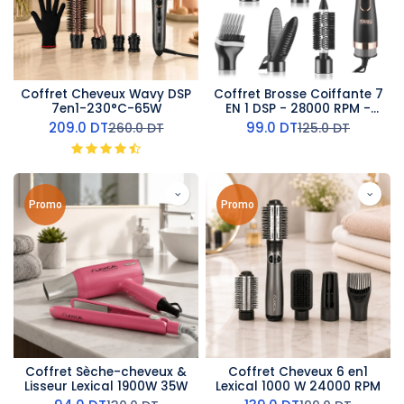
Coffret Cheveux Wavy DSP
Coffret Brosse Coiffante 7
7en1-230°C-65W
EN 1 DSP - 28000 RPM -
800 W
209.0
DT
99.0
DT
260.0
DT
125.0
DT
Promo
Promo
Coffret Sèche-cheveux &
Coffret Cheveux 6 en1
Lisseur Lexical 1900W 35W
Lexical 1000 W 24000 RPM