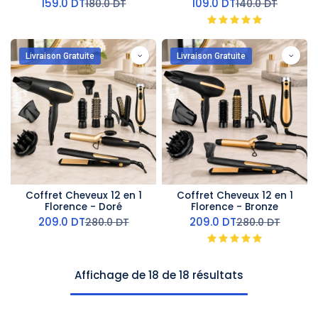
159.0
DT
109.0
DT
180.0
DT
140.0
DT
Livraison Gratuite
Livraison Gratuite
Coffret Cheveux 12 en 1
Coffret Cheveux 12 en 1
Florence - Doré
Florence - Bronze
209.0
DT
209.0
DT
280.0
DT
280.0
DT
Affichage de 18 de 18 résultats