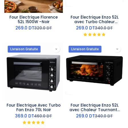
Four Electrique Florence
Four Électrique Enzo 52L
52L 1500W –Noir
avec Turbo Chaleur
Tournante - Gris
269.0
DT
269.0
DT
320.0
DT
340.0
DT
Livraison Gratuite
Livraison Gratuite
Four Électrique Avec Turbo
Four Electrique Enzo 52L
Fan Enzo 70L Noir
avec Chaleur Tournante
(Turbo) - Noir
369.0
DT
269.0
DT
460.0
DT
340.0
DT