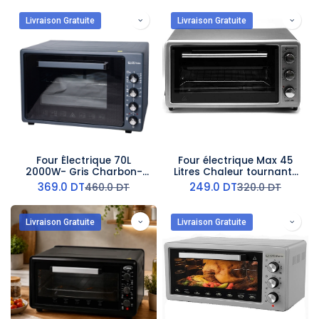
Livraison Gratuite
Livraison Gratuite
Four Électrique 70L
Four électrique Max 45
2000W- Gris Charbon-
Litres Chaleur tournante
Enzo
STAR ONE 1800W Noir
369.0
DT
249.0
DT
460.0
DT
320.0
DT
Livraison Gratuite
Livraison Gratuite