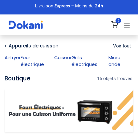
Se rendre au contenu
Livraison
Express
– Moins de
24h
0
Appareils de cuisson
Voir tout
Airfryer
Four
Cuiseur
Grills
Micro
électrique
électriques
onde
Boutique
15 objets trouvés.