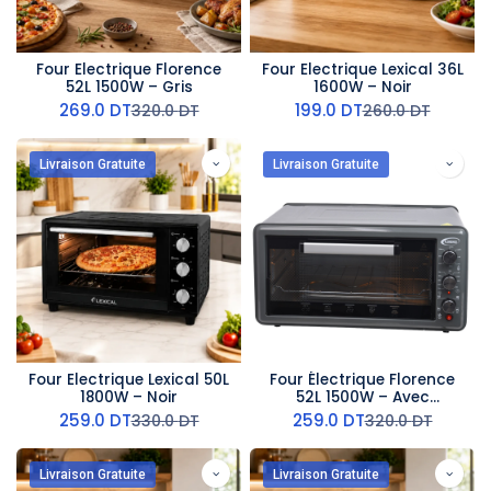
Four Electrique Florence
Four Electrique Lexical 36L
52L 1500W – Gris
1600W – Noir
269.0
DT
199.0
DT
320.0
DT
260.0
DT
Livraison Gratuite
Livraison Gratuite
Four Electrique Lexical 50L
Four Électrique Florence
1800W – Noir
52L 1500W – Avec
Tournebroche &
259.0
DT
259.0
DT
330.0
DT
320.0
DT
Turbo Gris Charbon
Livraison Gratuite
Livraison Gratuite