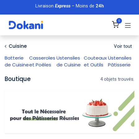
Se rendre au contenu
Livraison
Express
– Moins de
24h
0
Cuisine
Voir tout
Batterie
Casseroles
Ustensiles
Couteaux
Ustensiles
de Cuisine
et Poêles
de Cuisine
et Outils
Pâtisserie
Boutique
4 objets trouvés.