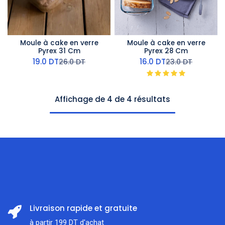
Moule à cake en verre
Moule à cake en verre
Pyrex 31 Cm
Pyrex 28 Cm
19.0
DT
16.0
DT
26.0
DT
23.0
DT
Affichage de 4 de 4 résultats
Livraison rapide et gratuite
à partir 199 DT d'achat