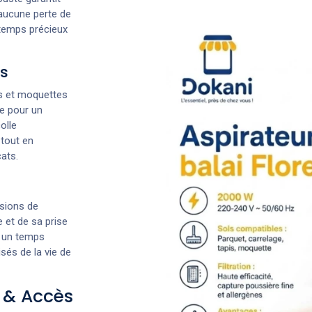
 aucune perte de
 temps précieux
ls
is et moquettes
ce pour un
olle
 tout en
ats.
sions de
 et de sa prise
n un temps
isés de la vie de
 & Accès