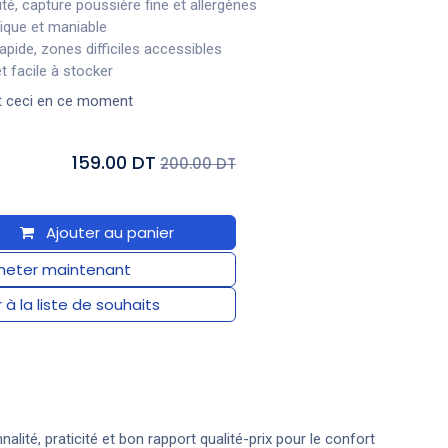
té, capture poussière fine et allergènes
ique et maniable
pide, zones difficiles accessibles
 facile à stocker
t ceci en ce moment
159.00 DT
200.00 DT
Ajouter au panier
eter maintenant
 à la liste de souhaits
nnalité, praticité et bon rapport qualité-prix pour le confort