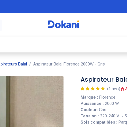
é
⚡ Électroménager
🍳 Cuisine
🍽️ Art
pirateurs Balai
Aspirateur Balai Florence 2000W - Gris
Aspirateur Bal
2
(1 avis)
Marque :
Florence
Puissance :
2000 W
Couleur:
Gris
Tension :
220-240 V ~ 
Sols compatibles :
Parqu