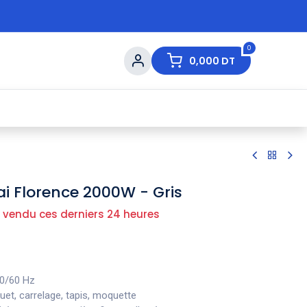
0
0,000
DT
s de Table
💇 Beauté
⚡ Ventes Flash
Ma
ai Florence 2000W - Gris
 vendu ces derniers 24 heures
50/60 Hz
et, carrelage, tapis, moquette