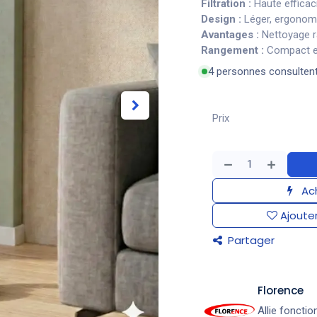
Filtration :
Haute efficaci
Design :
Léger, ergonom
Avantages :
Nettoyage ra
Rangement :
Compact et
4 personnes consulten
Prix
Ach
Ajouter
Partager
​Florence
Allie fonctio