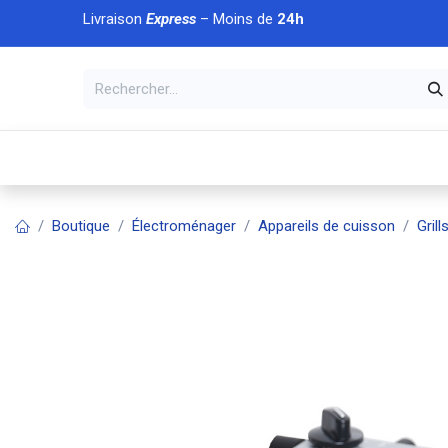
Se rendre au contenu
Livraison
Express
– Moins de
24h
À DÉCOUVRIR
🏠 Accueil
🛒Boutique
💥Nouveaut
Boutique
Électroménager
Appareils de cuisson
Grill