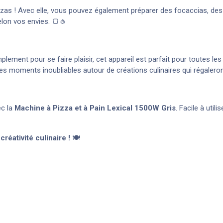
zzas ! Avec elle, vous pouvez également préparer des focaccias, des
elon vos envies. 🍞🧄
plement pour se faire plaisir, cet appareil est parfait pour toutes l
des moments inoubliables autour de créations culinaires qui régalero
ec la
Machine à Pizza et à Pain Lexical 1500W Gris
. Facile à util
éativité culinaire !
🍽️