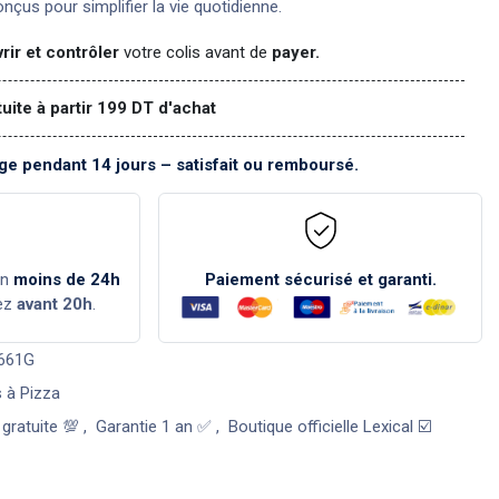
nçus pour simplifier la vie quotidienne.
rir et contrôler
votre colis avant de
payer.
tuite à partir 199 DT d'achat
e pendant 14 jours – satisfait ou remboursé.
en
moins de 24h
Paiement sécurisé et garanti.
ez
avant 20h
.
661G
 à Pizza
 gratuite 💯
,
Garantie 1 an ✅
,
Boutique officielle Lexical ☑️