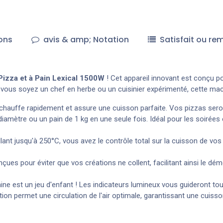
ons
avis & amp; Notation
Satisfait ou re
Pizza et à Pain Lexical 1500W
! Cet appareil innovant est conçu po
e vous soyez un chef en herbe ou un cuisinier expérimenté, cette ma
hauffe rapidement et assure une cuisson parfaite. Vos pizzas seront c
iamètre ou un pain de 1 kg en une seule fois. Idéal pour les soirées
llant jusqu'à 250°C, vous avez le contrôle total sur la cuisson de vo
ues pour éviter que vos créations ne collent, facilitant ainsi le dém
achine est un jeu d'enfant ! Les indicateurs lumineux vous guideront 
ation permet une circulation de l'air optimale, garantissant une cui