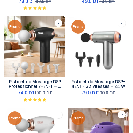
79.0
DT
49.0
DT
110.0
DT
70.0
DT
Promo
Promo
Pistolet de Massage DSP
Pistolet de Massage DSP-
Professionnel 7-EN-1 — 6
4EN1 - 32 Vitesses - 24 W
Vitesses Noir
74.0
DT
79.0
DT
100.0
DT
100.0
DT
Promo
Promo