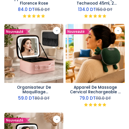
Florence Rose
Techwood 45ml, 2
Positions Vapeur &
84.0
DT
134.0
DT
115.0
DT
150.0
DT
Accessoires Complets –
TSF-618
Nouveauté
Nouveauté
Organisateur De
Appareil De Massage
Maquillage
Cervical Rechargeable -
Multifonctionnel Avec
10 W Vert
59.0
DT
79.0
DT
80.0
DT
110.0
DT
Miroir LED- Rose
Nouveauté