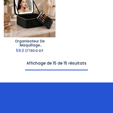
Organisateur De
Maquillage
Multifonctionnel Avec
59.0
DT
80.0
DT
Miroir LED - Noir
Affichage de 15 de 15 résultats