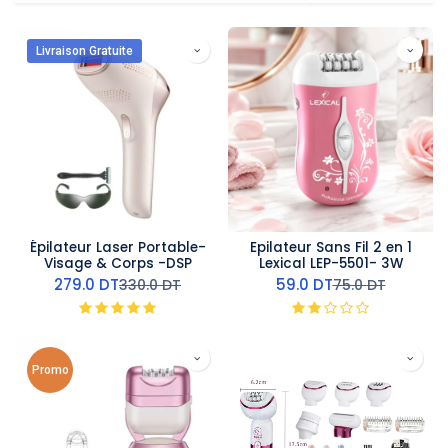
Livraison Gratuite
Épilateur Laser Portable-
Epilateur Sans Fil 2 en 1
Visage & Corps -DSP
Lexical LEP-5501- 3W
279.0
DT
59.0
DT
330.0
DT
75.0
DT
Promo