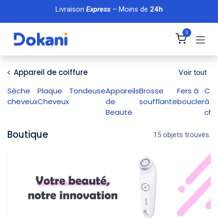
Se rendre au contenu
Livraison
Express
– Moins de
24h
0
Appareil de coiffure
Voir tout
Sèche
Plaque
Tondeuse
Appareils
Brosse
Fers à
Cof
cheveux
Cheveux
de
soufflante
boucler
à
Beauté
che
Boutique
15 objets trouvés.