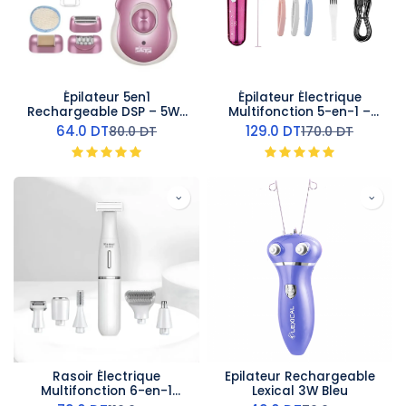
Épilateur 5en1
Épilateur Électrique
Rechargeable DSP – 5W-
Multifonction 5-en-1 –
Rose
Kemei
64.0
DT
129.0
DT
80.0
DT
170.0
DT
Rasoir Électrique
Epilateur Rechargeable
Multifonction 6-en-1
Lexical 3W Bleu
Kemei