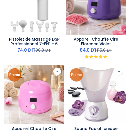
Pistolet de Massage DSP
Appareil Chauffe Cire
Professionnel 7-EN1 - 6
Florence Violet
Vitesses Blanc
74.0
DT
84.0
DT
100.0
DT
115.0
DT
Promo
Promo
Appareil Chauffe Cire
Sauna Facial Ionique