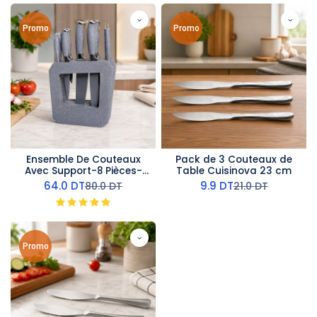
Promo
Promo
Ensemble De Couteaux
Pack de 3 Couteaux de
Avec Support-8 Pièces-
Table Cuisinova 23 cm
Gris
64.0
DT
9.9
DT
80.0
DT
21.0
DT
Promo