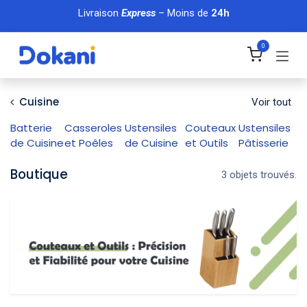
Se rendre au contenu
Livraison
Express
– Moins de
24h
0
Cuisine
Voir tout
Batterie
Casseroles
Ustensiles
Couteaux
Ustensiles
de Cuisine
et Poêles
de Cuisine
et Outils
Pâtisserie
Boutique
3 objets trouvés.