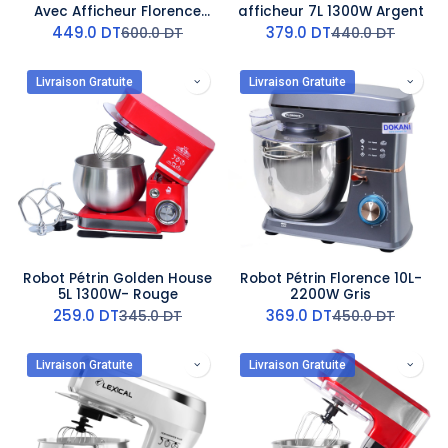
Avec Afficheur Florence
afficheur 7L 1300W Argent
6.5L 1200W - Rouge
449.0
DT
379.0
DT
600.0
DT
440.0
DT
Livraison Gratuite
Livraison Gratuite
Robot Pétrin Golden House
Robot Pétrin Florence 10L-
5L 1300W- Rouge
2200W Gris
259.0
DT
369.0
DT
345.0
DT
450.0
DT
Livraison Gratuite
Livraison Gratuite