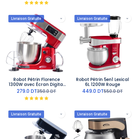
Livraison Gratuite
Livraison Gratuite
Robot Pétrin Florence
Robot Pétrin 5en1 Lexical
1300W avec Écran Digital
6L 1200W Rouge
et Bol 5L - Rouge
279.0
DT
449.0
DT
350.0
DT
550.0
DT
Livraison Gratuite
Livraison Gratuite