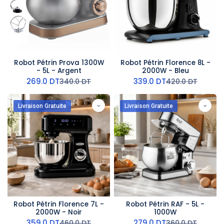
Robot Pétrin Prova 1300W
Robot Pétrin Florence 8L -
- 5L - Argent
2000W - Bleu
269.0
DT
339.0
DT
340.0
DT
420.0
DT
Livraison Gratuite
Livraison Gratuite
Robot Pétrin Florence 7L -
Robot Pétrin RAF - 5L -
2000W - Noir
1000W
359.0
DT
279.0
DT
460.0
DT
360.0
DT