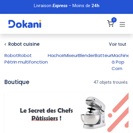
Se rendre au contenu
Livraison
Express
– Moins de
24h
0
Robot cuisine
Voir tout
Robot
Robot
Hachoir
Mixeur
Blender
Batteur
Machine
M
Pétrin
multifonction
à Pop
d
Corn
Boutique
47 objets trouvés.