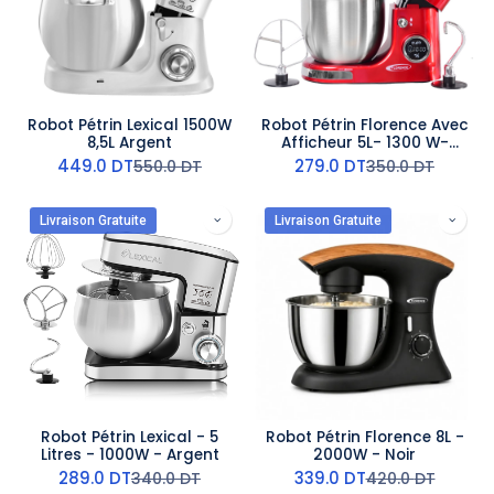
Robot Pétrin Lexical 1500W
Robot Pétrin Florence Avec
8,5L Argent
Afficheur 5L- 1300 W-
Rouge
449.0
DT
279.0
DT
550.0
DT
350.0
DT
Livraison Gratuite
Livraison Gratuite
Robot Pétrin Lexical - 5
Robot Pétrin Florence 8L -
Litres - 1000W - Argent
2000W - Noir
289.0
DT
339.0
DT
340.0
DT
420.0
DT