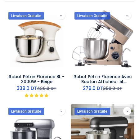
Livraison Gratuite
Livraison Gratuite
Robot Pétrin Florence 8L -
Robot Pétrin Florence Avec
2000W - Beige
Bouton Afficheur 5L
1300W- Beige
339.0
DT
279.0
DT
420.0
DT
350.0
DT
Livraison Gratuite
Livraison Gratuite