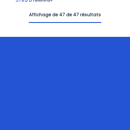
579.0
DT
690.0
DT
Affichage de 47 de 47 résultats