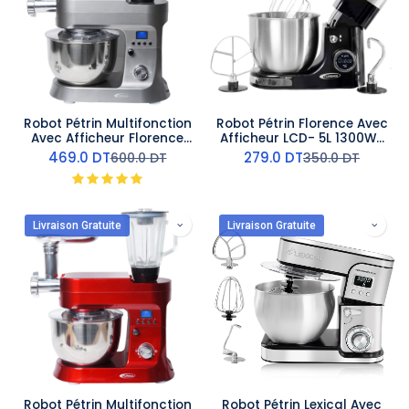
Robot Pétrin Multifonction
Robot Pétrin Florence Avec
Avec Afficheur Florence
Afficheur LCD- 5L 1300W-
6.5L 1200W -Gris
Noir
469.0
DT
279.0
DT
600.0
DT
350.0
DT
Livraison Gratuite
Livraison Gratuite
Robot Pétrin Multifonction
Robot Pétrin Lexical Avec