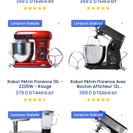
399.0
DT
399.0
DT
530.0
DT
510.0
DT
Livraison Gratuite
Livraison Gratuite
Robot Pétrin Florence 10L -
Robot Pétrin Florence Avec
2200W - Rouge
Bouton Afficheur 12L
2000W Gris Charbon
379.0
DT
399.0
DT
449.0
DT
530.0
DT
Livraison Gratuite
Livraison Gratuite