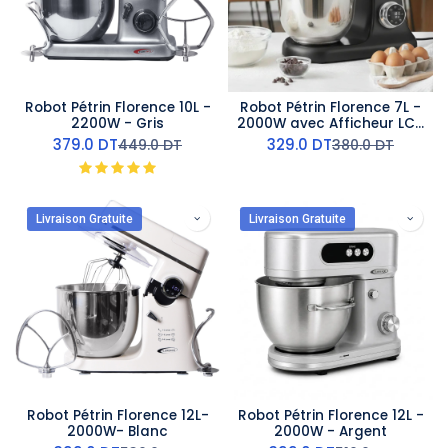
Robot Pétrin Florence 10L -
Robot Pétrin Florence 7L -
2200W - Gris
2000W avec Afficheur LCD
- Noir
379.0
DT
329.0
DT
449.0
DT
380.0
DT
Livraison Gratuite
Livraison Gratuite
Robot Pétrin Florence 12L-
Robot Pétrin Florence 12L -
2000W- Blanc
2000W - Argent