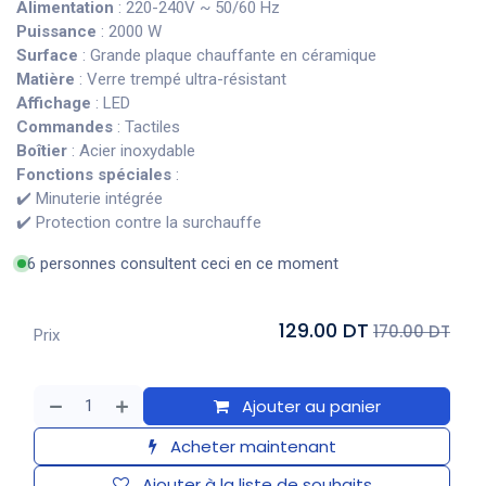
Alimentation
: 220-240V ~ 50/60 Hz
Puissance
: 2000 W
Surface
: Grande plaque chauffante en céramique
Matière
: Verre trempé ultra-résistant
Affichage
: LED
Commandes
: Tactiles
Boîtier
: Acier inoxydable
Fonctions spéciales
:
✔️ Minuterie intégrée
✔️ Protection contre la surchauffe
6 personnes consultent ceci en ce moment
129.00 DT
170.00 DT
Prix
Ajouter au panier
Acheter maintenant
Ajouter à la liste de souhaits