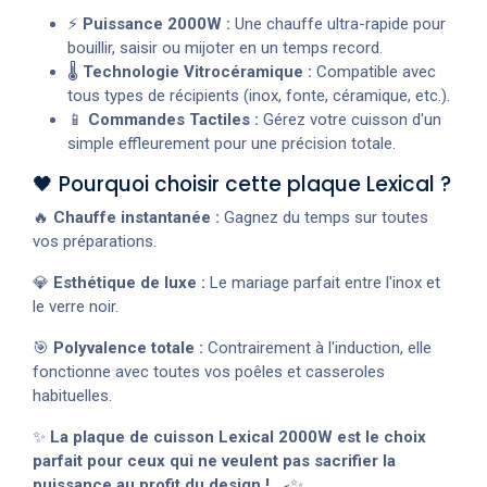
⚡
Puissance 2000W :
Une chauffe ultra-rapide pour
bouillir, saisir ou mijoter en un temps record.
🌡️
Technologie Vitrocéramique :
Compatible avec
tous types de récipients (inox, fonte, céramique, etc.).
📱
Commandes Tactiles :
Gérez votre cuisson d'un
simple effleurement pour une précision totale.
🖤 Pourquoi choisir cette plaque Lexical ?
🔥
Chauffe instantanée :
Gagnez du temps sur toutes
vos préparations.
💎
Esthétique de luxe :
Le mariage parfait entre l'inox et
le verre noir.
🎯
Polyvalence totale :
Contrairement à l'induction, elle
fonctionne avec toutes vos poêles et casseroles
habituelles.
✨
La plaque de cuisson Lexical 2000W est le choix
parfait pour ceux qui ne veulent pas sacrifier la
puissance au profit du design !
🍳✨