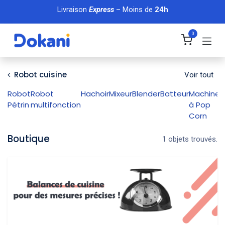
Se rendre au contenu
Livraison
Express
– Moins de
24h
0
Robot cuisine
Voir tout
Robot
Robot
Hachoir
Mixeur
Blender
Batteur
Machine
M
Pétrin
multifonction
à Pop
d
Corn
Boutique
1 objets trouvés.