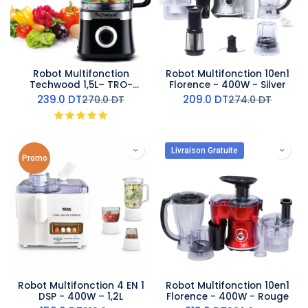
Robot Multifonction
Robot Multifonction 10en1
Techwood 1,5L– TRO-
Florence - 400W - Silver
6856-Noir
239.0
DT
209.0
DT
270.0
DT
274.0
DT
Livraison Gratuite
Promo
Robot Multifonction 4 EN 1
Robot Multifonction 10en1
DSP - 400W – 1,2L
Florence - 400W - Rouge