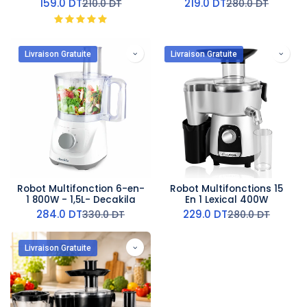
159.0
DT
219.0
DT
210.0
DT
280.0
DT
Livraison Gratuite
Livraison Gratuite
Robot Multifonction 6-en-
Robot Multifonctions 15
1 800W - 1,5L- Decakila
En 1 Lexical 400W
284.0
DT
229.0
DT
330.0
DT
280.0
DT
Livraison Gratuite