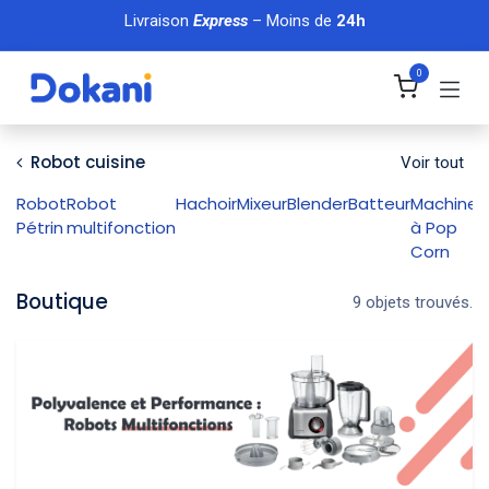
Se rendre au contenu
Livraison
Express
– Moins de
24h
0
Robot cuisine
Voir tout
Robot
Robot
Hachoir
Mixeur
Blender
Batteur
Machine
M
Pétrin
multifonction
à Pop
d
Corn
Boutique
9 objets trouvés.