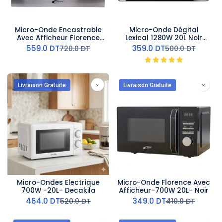
Micro-Onde Encastrable
Micro-Onde Dégital
Avec Afficheur Florence
Lexical 1280W 20L Noir
800W 20L Gris
Silver
559.0
DT
359.0
DT
720.0
DT
500.0
DT
Livraison Gratuite
Livraison Gratuite
Micro-Ondes Electrique
Micro-Onde Florence Avec
700W -20L- Decakila
Afficheur-700W 20L- Noir
464.0
DT
349.0
DT
520.0
DT
410.0
DT