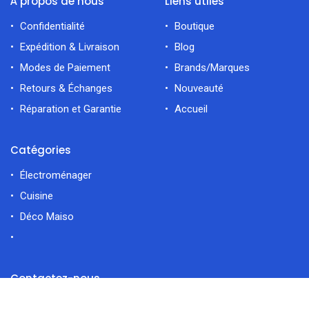
À propos de nous
Liens utiles
Confidentialité
Boutique
Expédition & Livraison
Blog
Modes de Paiement
Brands/Marques
Retours & Échanges
Nouveauté
Réparation et Garantie
Accueil
Catégories
Électroménager
Cuisine
Déco Maiso
Contactez-nous
filtres
En vedette
Route Kalaa Sghira Errawabi 4021 Sousse Tunisie