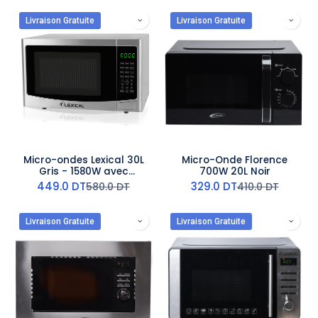
Livraison Gratuite
Livraison Gratuite
Micro-ondes Lexical 30L
Micro-Onde Florence
Gris - 1580W avec
700W 20L Noir
Afficheur Digital
449.0
DT
329.0
DT
580.0
DT
410.0
DT
Livraison Gratuite
Livraison Gratuite