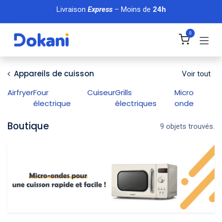
Se rendre au contenu
Livraison
Express
– Moins de
24h
0
Appareils de cuisson
Voir tout
Airfryer
Four
Cuiseur
Grills
Micro
électrique
électriques
onde
Boutique
9 objets trouvés.