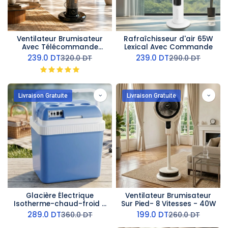
Ventilateur Brumisateur
Rafraîchisseur d'air 65W
Avec Télécommande
Lexical Avec Commande
ORCA - 45W
239.0
DT
239.0
DT
320.0
DT
290.0
DT
Livraison Gratuite
Livraison Gratuite
Glacière Électrique
Ventilateur Brumisateur
Isotherme-chaud-froid -
Sur Pied- 8 Vitesses - 40W
24 L
289.0
DT
199.0
DT
360.0
DT
260.0
DT