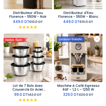
Distributeur d'Eau
Distributeur d'Eau
Florence - 550W - Noir
Florence - 550W - Blanc
449.0
DT
449.0
DT
610.0
DT
610.0
DT
Livraison Gratuite
Ventes flash
Lot de 7 Bols Avec
Machine A Café Expresso
Couvercle En Acier
RAF - 1,2 L - 1250 W
inoxydable
99.0
DT
329.0
DT
142.0
DT
420.0
DT