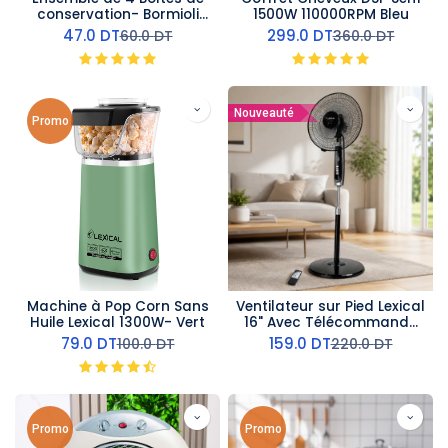
conservation- Bormioli
1500W 110000RPM Bleu
Rocco
47.0
DT
299.0
DT
60.0
DT
360.0
DT
Nouveauté
Promo
Machine à Pop Corn Sans
Ventilateur sur Pied Lexical
Huile Lexical 1300W- Vert
16" Avec Télécommande
60W Argent
79.0
DT
159.0
DT
100.0
DT
220.0
DT
Promo
Promo