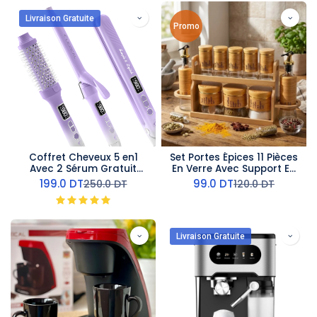
Livraison Gratuite
Promo
Coffret Cheveux 5 en1
Set Portes Épices 11 Pièces
Avec 2 Sérum Gratuit
En Verre Avec Support En
Lexical 980°F
Bois
199.0
DT
99.0
DT
250.0
DT
120.0
DT
Livraison Gratuite