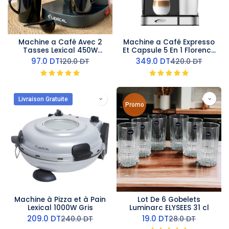
Machine a Café Avec 2
Machine a Café Expresso
Tasses Lexical 450W
Et Capsule 5 En 1 Florence
Rouge
1350W
97.0
DT
349.0
DT
120.0
DT
420.0
DT
Livraison Gratuite
Promo
Machine à Pizza et à Pain
Lot De 6 Gobelets
Lexical 1000W Gris
Luminarc ELYSEES 31 cl
209.0
DT
19.0
DT
240.0
DT
28.0
DT