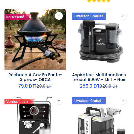
Livraison Gratuite
Nouveauté
Réchaud A Gaz En Fonte-
Aspirateur Multifonctions
3 pieds- ORCA
Lexical 600W - 1,6 L - Noir
79.0
DT
259.0
DT
120.0
DT
320.0
DT
Livraison Gratuite
Ventes flash