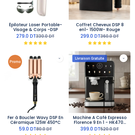
Épilateur Laser Portable-
Coffret Cheveux DSP 8
Visage & Corps -DSP
en1- 1500W- Rouge
279.0
DT
299.0
DT
330.0
DT
360.0
DT
Livraison Gratuite
Promo
Fer à Boucler Wavy DSP En
Machine A Café Expresso
Céramique 125W 450°C
Florence 9 En 1 - HK470-
1350 W
59.0
DT
399.0
DT
80.0
DT
520.0
DT