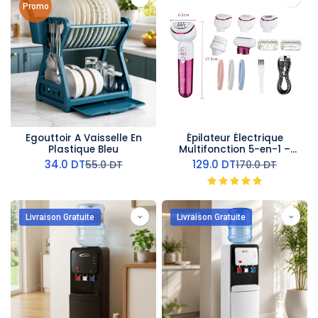
Promo
Egouttoir A Vaisselle En
Épilateur Électrique
Plastique Bleu
Multifonction 5-en-1 –
Kemei
34.0
DT
129.0
DT
55.0
DT
170.0
DT
Livraison Gratuite
Livraison Gratuite