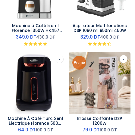
Machine à Café 5 en 1
Aspirateur Multifonctions
Florence 1350W HK457
DSP 1080 ml 850ml 450W
avec Afficheur LED –
349.0
DT
329.0
DT
430.0
DT
400.0
DT
Expresso & Capsules
Promo
Machine À Café Turc 2en1
Brosse Coiffante DSP
Électrique Florence 500W
1200W
Noir
64.0
DT
79.0
DT
100.0
DT
100.0
DT