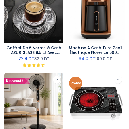
Coffret De 6 Verres à Café
Machine À Café Turc 2en1
AZUR GLASS 8,5 cl Avec
Électrique Florence 500W
Sous Tasses
Marron
22.9
DT
64.0
DT
32.0
DT
100.0
DT
Nouveauté
Promo