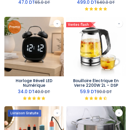
18/10 Doré
47.0
DT
499.0
DT
65.0
DT
640.0
DT
Ventes flash
Promo
Horloge Réveil LED
Bouilloire Électrique En
Numérique
Verre 2200W 2L – DSP
34.0
DT
59.9
DT
40.0
DT
90.0
DT
Livraison Gratuite