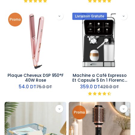
Livraison Gratuite
Promo
Plaque Cheveux DSP 950°F
Machine a Café Expresso
40W Rose
Et Capsule 5 En 1 Florence
1350W
54.0
DT
359.0
DT
75.0
DT
420.0
DT
Promo