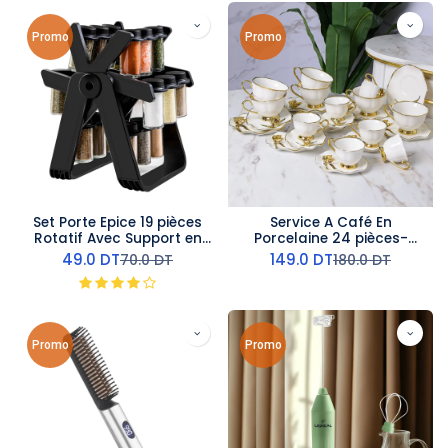
Promo
Promo
Set Porte Epice 19 pièces
Service A Café En
Rotatif Avec Support en
Porcelaine 24 pièces-
Plastique Noir
Blanc- Motif Papillon
49.0
DT
149.0
DT
70.0
DT
180.0
DT
Promo
Promo