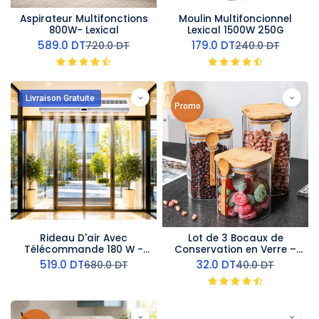
Aspirateur Multifonctions
Moulin Multifoncionnel
800W- Lexical
Lexical 1500W 250G
589.0
DT
179.0
DT
720.0
DT
240.0
DT
Livraison Gratuite
Promo
Rideau D'air Avec
Lot de 3 Bocaux de
Télécommande 180 W -
Conservation en Verre –
150 cm- AirMate
Couvercles en Bois
519.0
DT
32.0
DT
680.0
DT
40.0
DT