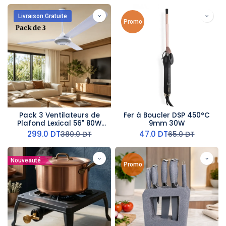
Livraison Gratuite
Promo
Pack 3 Ventilateurs de
Fer à Boucler DSP 450°C
Plafond Lexical 56" 80W
9mm 30W
Argent
299.0
DT
47.0
DT
380.0
DT
65.0
DT
Nouveauté
Promo