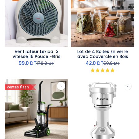
Ventilateur Lexical 3
Lot de 4 Boites En verre
Vitesse 16 Pouce -Gris
avec Couvercle en Bois
99.0
DT
42.0
DT
170.0
DT
50.0
DT
Ventes flash