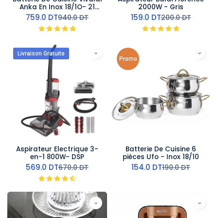
Anka En Inox 18/1O- 21
2000W - Gris
Pieces
759.0
DT
159.0
DT
940.0
DT
200.0
DT
Livraison Gratuite
Promo
Aspirateur Electrique 3-
Batterie De Cuisine 6
en-1 800W- DSP
pièces Ufo - Inox 18/10
569.0
DT
154.0
DT
670.0
DT
190.0
DT