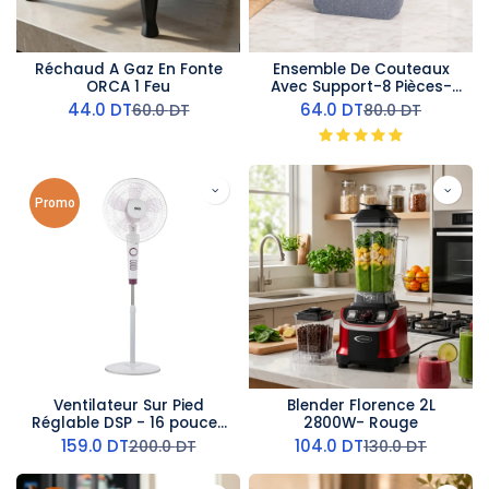
Réchaud A Gaz En Fonte
Ensemble De Couteaux
ORCA 1 Feu
Avec Support-8 Pièces-
Gris
44.0
DT
64.0
DT
60.0
DT
80.0
DT
Promo
Ventilateur Sur Pied
Blender Florence 2L
Réglable DSP - 16 pouces
2800W- Rouge
- 60 W
159.0
DT
104.0
DT
200.0
DT
130.0
DT