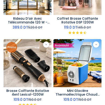
Rideau D'air Avec
Coffret Brosse Coiffante
Télécommande 120 W -
Rotative DSP 1200W
100 cm- AirMate
389.0
DT
119.0
DT
520.0
DT
145.0
DT
Nouveauté
Promo
Brosse Coiffante Rotative
Mini Glacière
4en1 Lexical-1200W
Thermoélectrique Chaud-
Froid - 7,5L
109.0
DT
109.0
DT
150.0
DT
150.0
DT