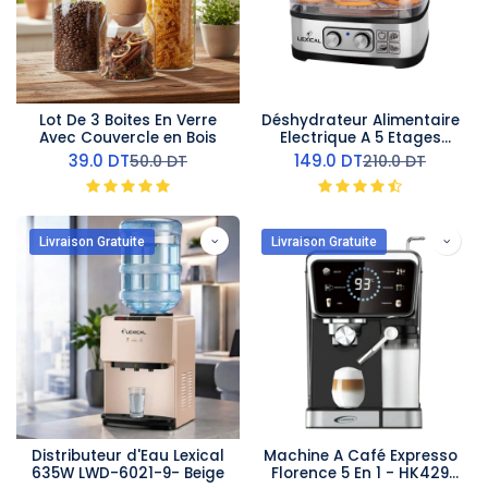
Lot De 3 Boites En Verre
Déshydrateur Alimentaire
Avec Couvercle en Bois
Electrique A 5 Etages
Lexical 240W
39.0
DT
149.0
DT
50.0
DT
210.0
DT
Livraison Gratuite
Livraison Gratuite
Distributeur d'Eau Lexical
Machine A Café Expresso
635W LWD-6021-9- Beige
Florence 5 En 1 - HK429