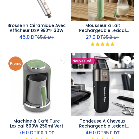
Brosse En Céramique Avec
Mousseur à Lait
Afficheur DSP 990°F 30W
Rechargeable Lexical
8500RPM - Batteur 2-en-1
45.0
DT
27.0
DT
65.0
DT
35.0
DT
– Vert
Nouveauté
Promo
Machine à Café Turc
Tondeuse A Cheveux
Lexical 600W 250ml Vert
Rechargeable Lexical
LHC-5636-5W
79.0
DT
49.0
DT
100.0
DT
65.0
DT