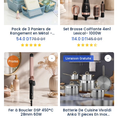
Pack de 3 Paniers de
Set Brosse Coiffante 4en1
Rangement en Métal -
Lexical- 1000W
Bleu
54.0
DT
114.0
DT
70.0
DT
145.0
DT
Livraison Gratuite
Promo
Fer à Boucler DSP 450°C
Batterie De Cuisine Vivaldi
28mm 60W
Anka 11 pieces En Inox