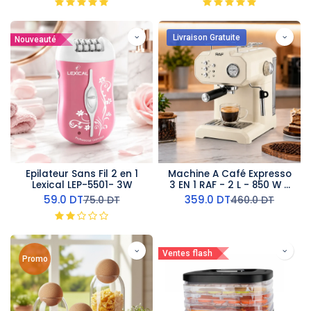
Livraison Gratuite
Nouveauté
Epilateur Sans Fil 2 en 1
Machine A Café Expresso
Lexical LEP-5501- 3W
3 EN 1 RAF - 2 L - 850 W -
R.104W- Beige
59.0
DT
359.0
DT
75.0
DT
460.0
DT
Ventes flash
Promo