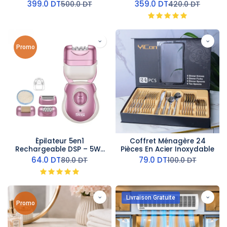
1350 W
399.0
DT
359.0
DT
500.0
DT
420.0
DT
Promo
Épilateur 5en1
Coffret Ménagère 24
Rechargeable DSP – 5W-
Pièces En Acier Inoxydable
Rose
64.0
DT
79.0
DT
80.0
DT
100.0
DT
Livraison Gratuite
Promo