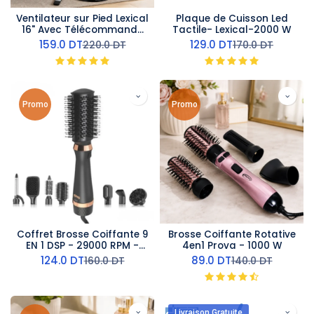
Ventilateur sur Pied Lexical
Plaque de Cuisson Led
16" Avec Télécommande
Tactile- Lexical-2000 W
60W Rose Gold
159.0
DT
129.0
DT
220.0
DT
170.0
DT
Promo
Promo
Coffret Brosse Coiffante 9
Brosse Coiffante Rotative
EN 1 DSP - 29000 RPM -
4en1 Prova - 1000 W
1200 W
124.0
DT
89.0
DT
160.0
DT
140.0
DT
Livraison Gratuite