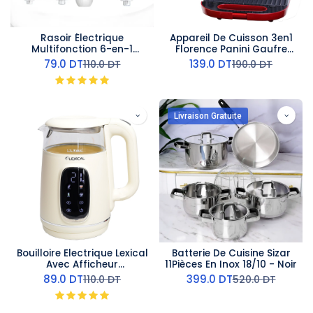
Rasoir Électrique
Appareil De Cuisson 3en1
Multifonction 6-en-1
Florence Panini Gaufre
Kemei
Zouza 1400W- Rouge
79.0
DT
139.0
DT
110.0
DT
190.0
DT
Livraison Gratuite
Bouilloire Electrique Lexical
Batterie De Cuisine Sizar
Avec Afficheur
11Pièces En Inox 18/10 - Noir
Température 2200W Beige
89.0
DT
399.0
DT
110.0
DT
520.0
DT
1,7L