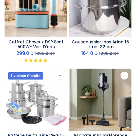
Coffret Cheveux DSP 8en1
Couscoussier Inox Arian 16
1500W- Vert D'eau
Litres 32 cm
299.0
DT
164.0
DT
360.0
DT
205.0
DT
Livraison Gratuite
Batterie De Cuisine Vivaldi
Aspirateur Balai Florence