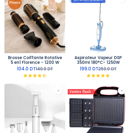
Promo
Brosse Coiffante Rotative
Aspirateur Vapeur DSP
5 en1 Florence - 1200 W
350ml 180°C- 1250W
104.0
DT
199.0
DT
140.0
DT
250.0
DT
Ventes flash