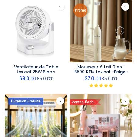
Promo
Ventilateur de Table
Mousseur à Lait 2 en 1
Lexical 25W Blanc
8500 RPM Lexical -Beige-
69.0
DT
27.0
DT
85.0
DT
35.0
DT
Livraison Gratuite
Ventes flash