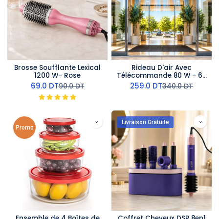
Brosse Soufflante Lexical
Rideau D'air Avec
1200 W- Rose
Télécommande 80 W - 60
cm- AirMate
69.0
DT
259.0
DT
90.0
DT
340.0
DT
Livraison Gratuite
Promo
Ensemble de 4 Boîtes de
Coffret Cheveux DSP 8en1