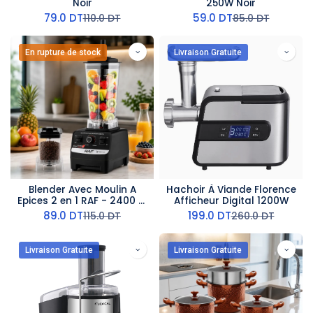
Noir
250W Noir
79.0
DT
59.0
DT
110.0
DT
85.0
DT
En rupture de stock
Livraison Gratuite
Blender Avec Moulin A
Hachoir À Viande Florence
Epices 2 en 1 RAF - 2400 W
Afficheur Digital 1200W
- 2,5 L - Noir
89.0
DT
199.0
DT
115.0
DT
260.0
DT
Livraison Gratuite
Livraison Gratuite