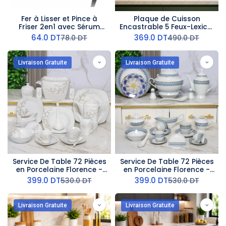
Fer à Lisser et Pince à
Plaque de Cuisson
Friser 2en1 avec Sérum
Encastrable 5 Feux-Lexical
Gratuit Lexical 50W
- Fonte
64.0
DT
369.0
DT
78.0
DT
490.0
DT
Livraison Gratuite
Livraison Gratuite
Service De Table 72 Pièces
Service De Table 72 Pièces
en Porcelaine Florence -
en Porcelaine Florence -
Carré - G2228
Rond -G2436
399.0
DT
399.0
DT
530.0
DT
530.0
DT
Livraison Gratuite
Livraison Gratuite