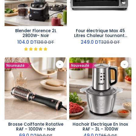
Blender Florence 2L
Four électrique Max 45
2800W- Noir
Litres Chaleur tournante
STAR ONE 1800W Noir
104.0
DT
249.0
DT
130.0
DT
320.0
DT
Nouveauté
Nouveauté
Brosse Coiffante Rotative
Hachoir Electrique En Inox
RAF - 1000W - Noir
RAF - 3L - 1000W
69.0
DT
49.0
DT
90.0
DT
65.0
DT