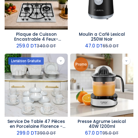
Plaque de Cuisson
Moulin a Café Lexical
Encastrable 4 Feux-
250W Noir
Lexical - Métal
259.0
DT
47.0
DT
340.0
DT
65.0
DT
Livraison Gratuite
Promo
Service De Table 47 Pièces
Presse Agrume Lexical
en Porcelaine Florence -
40W 1200ml
G2246
299.0
DT
67.0
DT
390.0
DT
95.0
DT