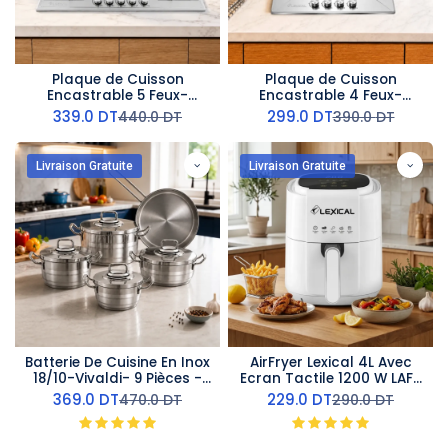
Plaque de Cuisson
Plaque de Cuisson
Encastrable 5 Feux-
Encastrable 4 Feux-
Lexical
Lexical- Fonte
339.0
DT
299.0
DT
440.0
DT
390.0
DT
Livraison Gratuite
Livraison Gratuite
Batterie De Cuisine En Inox
AirFryer Lexical 4L Avec
18/10-Vivaldi- 9 Pièces -
Ecran Tactile 1200 W LAF-
Argent
3011- Blanc
369.0
DT
229.0
DT
470.0
DT
290.0
DT