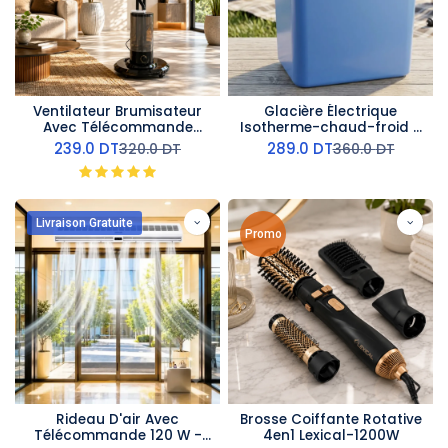
Ventilateur Brumisateur
Glacière Électrique
Avec Télécommande
Isotherme-chaud-froid -
ORCA - 45W
24 L
239.0
DT
289.0
DT
320.0
DT
360.0
DT
Livraison Gratuite
Promo
Rideau D'air Avec
Brosse Coiffante Rotative
Télécommande 120 W -
4en1 Lexical-1200W