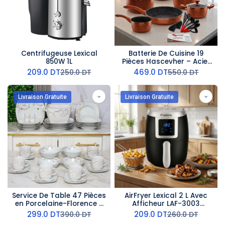
Centrifugeuse Lexical
Batterie De Cuisine 19
850W 1L
Pièces Hascevher – Acier
Inoxydable & Granit –Miel
209.0
DT
469.0
DT
250.0
DT
550.0
DT
Livraison Gratuite
Livraison Gratuite
Service De Table 47 Pièces
AirFryer Lexical 2 L Avec
en Porcelaine-Florence -
Afficheur LAF-3003
G1167
-1200W
299.0
DT
209.0
DT
390.0
DT
260.0
DT