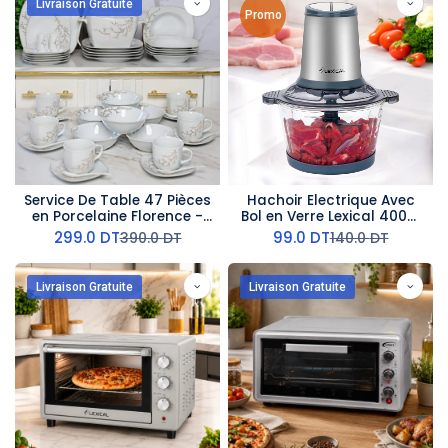
Livraison Gratuite
Promo
Service De Table 47 Pièces
Hachoir Electrique Avec
en Porcelaine Florence -
Bol en Verre Lexical 400W
G2228
3L - Bleu
299.0
DT
99.0
DT
390.0
DT
140.0
DT
Livraison Gratuite
Livraison Gratuite