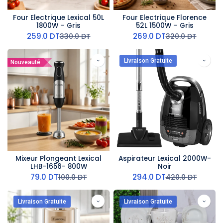
Four Electrique Lexical 50L
Four Electrique Florence
1800W – Gris
52L 1500W – Gris
259.0
DT
269.0
DT
330.0
DT
320.0
DT
Livraison Gratuite
Nouveauté
Mixeur Plongeant Lexical
Aspirateur Lexical 2000W-
LHB-1656- 800W
Noir
79.0
DT
294.0
DT
100.0
DT
420.0
DT
Livraison Gratuite
Livraison Gratuite