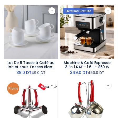
Livraison Gratuite
Lot De 6 Tasse à Café au
Machine A Café Expresso
lait et sous Tasses Blanc
3 En 1 RAF - 1.6 L - 850 W
Luminarc - 22cl
39.0
DT
349.0
DT
49.0
DT
450.0
DT
Promo