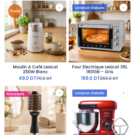
Livraison Gratuite
Promo
Moulin A Café Lexical
Four Electrique Lexical 36L
250W Blanc
1600W – Gris
49.0
DT
199.0
DT
70.0
DT
260.0
DT
Livraison Gratuite
Nouveauté