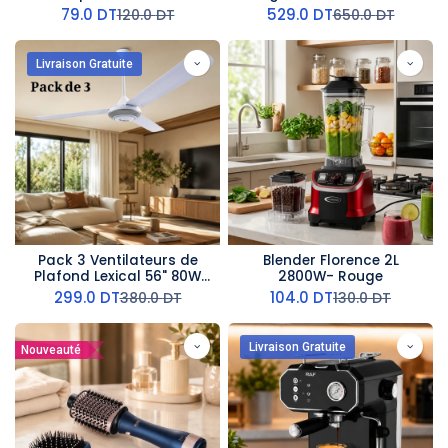
6075-8 - Marbre Bleu
79.0
DT
529.0
DT
120.0
DT
650.0
DT
Livraison Gratuite
Pack 3 Ventilateurs de
Blender Florence 2L
Plafond Lexical 56" 80W
2800W- Rouge
Argent
299.0
DT
104.0
DT
380.0
DT
130.0
DT
Livraison Gratuite
Nouveauté