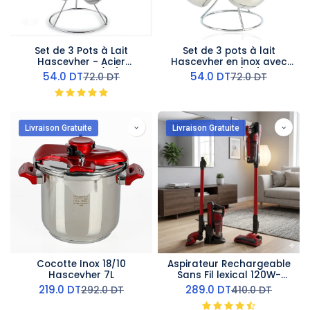
Set de 3 Pots à Lait
Set de 3 pots à lait
Hascevher - Acier
Hascevher en inox avec
Inoxydable (M1)
Support (M2)
54.0
DT
54.0
DT
72.0
DT
72.0
DT
Livraison Gratuite
Livraison Gratuite
Cocotte Inox 18/10
Aspirateur Rechargeable
Hascevher 7L
Sans Fil lexical 120W-
Rouge
219.0
DT
289.0
DT
292.0
DT
410.0
DT