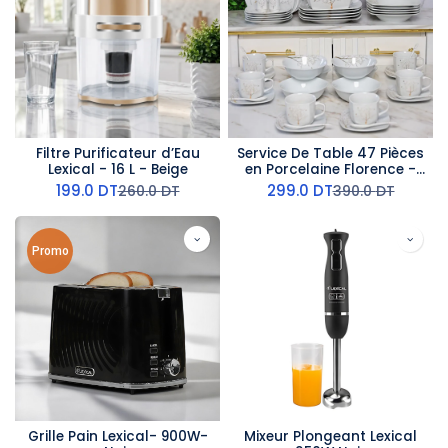
Filtre Purificateur d’Eau
Service De Table 47 Pièces
Lexical - 16 L - Beige
en Porcelaine Florence -
G2240
199.0
DT
299.0
DT
260.0
DT
390.0
DT
Promo
Grille Pain Lexical- 900W-
Mixeur Plongeant Lexical