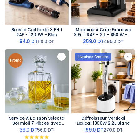
Brosse Coiffante 3 EN 1
Machine A Café Expresso
RAF - 1200W - Bleu
3 En 1 RAF - 2 L - 850 W -R-
104B- Noir
84.0
DT
359.0
DT
110.0
DT
460.0
DT
Livraison Gratuite
Promo
Service À Boisson Sélecta
Défroisseur Vertical
Bormioli 7 Pièces avec
Lexical 1800W 2,2L Blanc
Carafe en verre
39.0
DT
199.0
DT
56.0
DT
270.0
DT