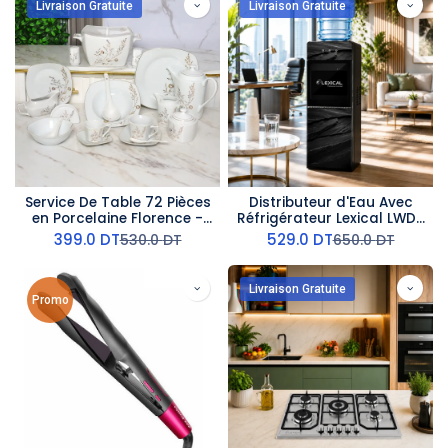
Livraison Gratuite
Livraison Gratuite
Service De Table 72 Pièces
Distributeur d'Eau Avec
en Porcelaine Florence -
Réfrigérateur Lexical LWD-
Carré - GS1168
6070 - Marbre Noir
399.0
DT
529.0
DT
530.0
DT
650.0
DT
Livraison Gratuite
Promo