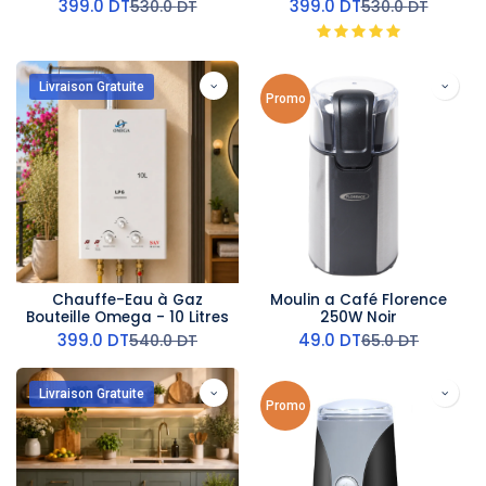
Carré - GS1167
Carré - G2240
399.0
DT
399.0
DT
530.0
DT
530.0
DT
Livraison Gratuite
Promo
Chauffe-Eau à Gaz
Moulin a Café Florence
Bouteille Omega - 10 Litres
250W Noir
399.0
DT
49.0
DT
540.0
DT
65.0
DT
Livraison Gratuite
Promo