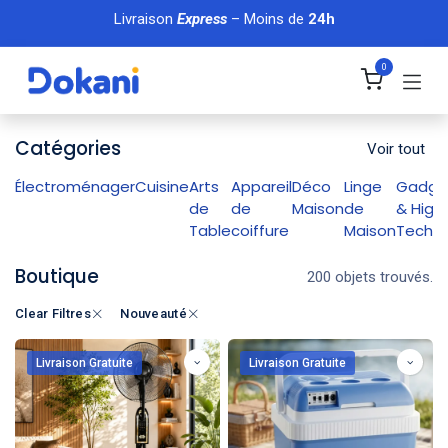
Se rendre au contenu
Livraison
Express
– Moins de
24h
0
Catégories
Voir tout
Électroménager
Cuisine
Arts
Appareil
Déco
Linge
Gadge
de
de
Maison
de
& High
Table
coiffure
Maison
Tech
Boutique
200 objets trouvés.
Clear Filtres
Nouveauté
Livraison Gratuite
Livraison Gratuite