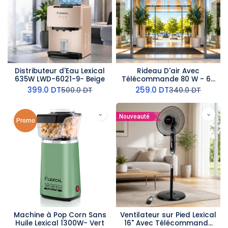
Distributeur d'Eau Lexical
Rideau D'air Avec
635W LWD-6021-9- Beige
Télécommande 80 W - 60
cm- AirMate
399.0
DT
259.0
DT
500.0
DT
340.0
DT
Nouveauté
Promo
Machine à Pop Corn Sans
Ventilateur sur Pied Lexical
Huile Lexical 1300W- Vert
16" Avec Télécommande