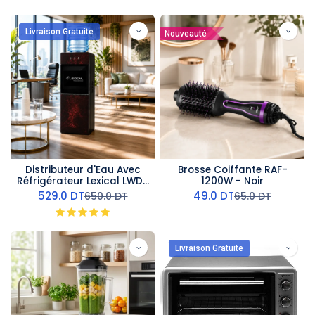
Livraison Gratuite
Nouveauté
Distributeur d'Eau Avec
Brosse Coiffante RAF-
Réfrigérateur Lexical LWD-
1200W - Noir
6070 - Marbre Rouge
529.0
DT
49.0
DT
650.0
DT
65.0
DT
Livraison Gratuite