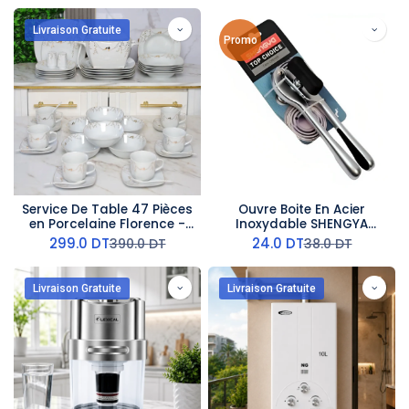
Livraison Gratuite
Promo
Service De Table 47 Pièces
Ouvre Boite En Acier
en Porcelaine Florence -
Inoxydable SHENGYA
G2255
16,5Cm
299.0
DT
24.0
DT
390.0
DT
38.0
DT
Livraison Gratuite
Livraison Gratuite