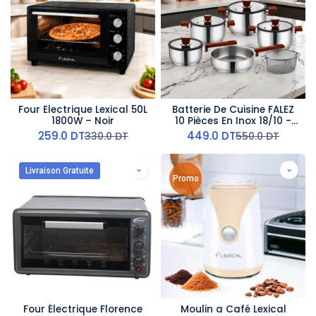
Four Electrique Lexical 50L
Batterie De Cuisine FALEZ
1800W – Noir
10 Pièces En Inox 18/10 -
Effet Bois
259.0
DT
449.0
DT
330.0
DT
550.0
DT
Livraison Gratuite
Promo
Four Électrique Florence
Moulin a Café Lexical