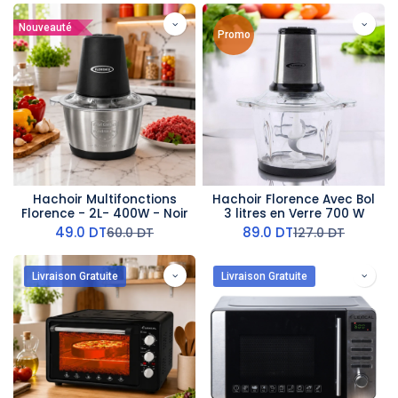
Nouveauté
Promo
Hachoir Multifonctions
Hachoir Florence Avec Bol
Florence - 2L- 400W - Noir
3 litres en Verre 700 W
49.0
DT
89.0
DT
60.0
DT
127.0
DT
Livraison Gratuite
Livraison Gratuite