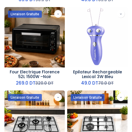
Livraison Gratuite
Four Electrique Florence
Epilateur Rechargeable
52L 1500W –Noir
Lexical 3W Bleu
269.0
DT
49.0
DT
320.0
DT
70.0
DT
Livraison Gratuite
Livraison Gratuite