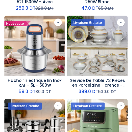
52L 1500W – Avec
250W Blanc
Tournebroche &
259.0
DT
47.0
DT
320.0
DT
65.0
DT
Turbo Gris Charbon
Livraison Gratuite
Nouveauté
Hachoir Electrique En Inox
Service De Table 72 Pièces
RAF - 5L - 500W
en Porcelaine Florence -
Rond -G2434
59.0
DT
399.0
DT
80.0
DT
530.0
DT
Livraison Gratuite
Livraison Gratuite