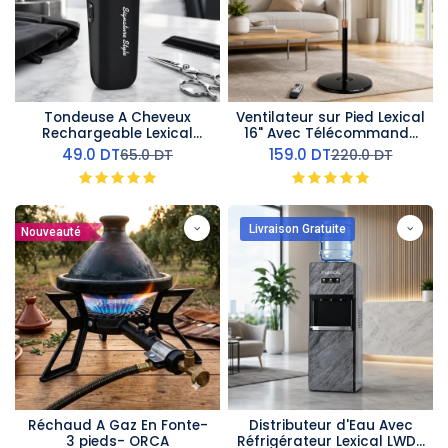
Tondeuse A Cheveux
Ventilateur sur Pied Lexical
Rechargeable Lexical
16" Avec Télécommande
LHC-5636-5W
60W Rose Gold
49.0
DT
159.0
DT
65.0
DT
220.0
DT
Livraison Gratuite
Nouveauté
Réchaud A Gaz En Fonte-
Distributeur d'Eau Avec
3 pieds- ORCA
Réfrigérateur Lexical LWD-