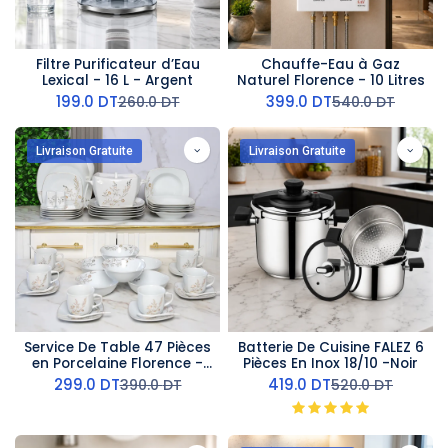
Filtre Purificateur d’Eau
Chauffe-Eau à Gaz
Lexical - 16 L - Argent
Naturel Florence - 10 Litres
199.0
DT
399.0
DT
260.0
DT
540.0
DT
Livraison Gratuite
Livraison Gratuite
Service De Table 47 Pièces
Batterie De Cuisine FALEZ 6
en Porcelaine Florence -
Pièces En Inox 18/10 -Noir
G1168
299.0
DT
419.0
DT
390.0
DT
520.0
DT