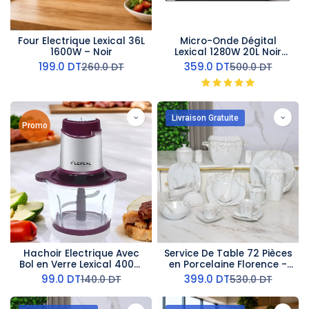
Four Electrique Lexical 36L
Micro-Onde Dégital
1600W – Noir
Lexical 1280W 20L Noir
Silver
199.0
DT
359.0
DT
260.0
DT
500.0
DT
Livraison Gratuite
Promo
Hachoir Electrique Avec
Service De Table 72 Pièces
Bol en Verre Lexical 400W
en Porcelaine Florence -
3L - Violet
Carré - G2246
99.0
DT
399.0
DT
140.0
DT
530.0
DT