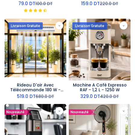
60W Argent
79.0
DT
159.0
DT
100.0
DT
220.0
DT
Livraison Gratuite
Livraison Gratuite
Rideau D'air Avec
Machine A Café Expresso
Télécommande 180 W -
RAF - 1,2 L - 1250 W
150 cm- AirMate
519.0
DT
329.0
DT
680.0
DT
420.0
DT
Nouveauté
Nouveauté