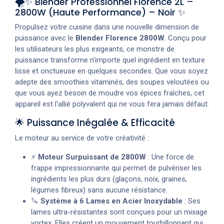
🌪️✨ Blender Professionnel Florence 2L –
2800W (Haute Performance) – Noir ✨
Propulsez votre cuisine dans une nouvelle dimension de
puissance avec le
Blender Florence 2800W
. Conçu pour
les utilisateurs les plus exigeants, ce monstre de
puissance transforme n'importe quel ingrédient en texture
lisse et onctueuse en quelques secondes. Que vous soyez
adepte des smoothies vitaminés, des soupes veloutées ou
que vous ayez besoin de moudre vos épices fraîches, cet
appareil est l'allié polyvalent qui ne vous fera jamais défaut.
🌟 Puissance Inégalée & Efficacité
Le moteur au service de votre créativité :
⚡
Moteur Surpuissant de 2800W
: Une force de
frappe impressionnante qui permet de pulvériser les
ingrédients les plus durs (glaçons, noix, graines,
légumes fibreux) sans aucune résistance.
🔪
Système à 6 Lames en Acier Inoxydable
: Ses
lames ultra-résistantes sont conçues pour un mixage
vortex. Elles créent un mouvement tourbillonnant qui