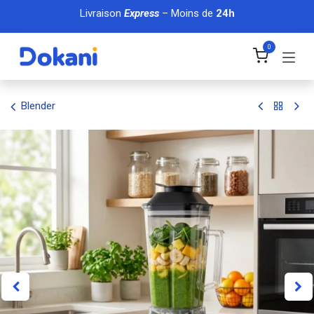
Se rendre au contenu
Livraison
Express
– Moins de
24h
0
Blender