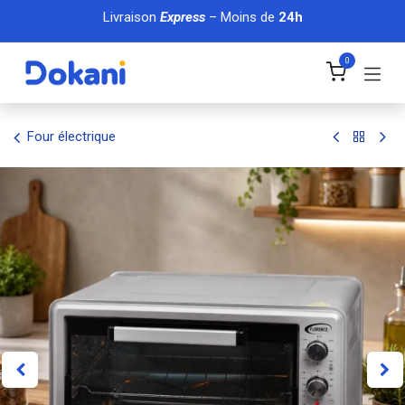
Se rendre au contenu
Livraison
Express
– Moins de
24h
0
Four électrique