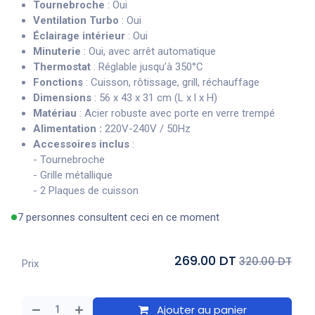
Tournebroche
: Oui
Ventilation Turbo
: Oui
Éclairage intérieur
: Oui
Minuterie
: Oui, avec arrêt automatique
Thermostat
: Réglable jusqu’à 350°C
Fonctions
: Cuisson, rôtissage, grill, réchauffage
Dimensions
: 56 x 43 x 31 cm (L x l x H)
Matériau
: Acier robuste avec porte en verre trempé
Alimentation :
220V-240V / 50Hz
Accessoires inclus
:
- Tournebroche
- Grille métallique
- 2 Plaques de cuisson
7 personnes consultent ceci en ce moment
269.00 DT
320.00 DT
Prix
Ajouter au panier