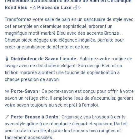
l’Ensemble d’Accessoires de Salle de Bain en Céramique
Rond Bleu - 4 Pièces de Luxe
🛁✨
Transformez votre salle de bain en un sanctuaire de style avec
cet ensemble en céramique sophistiqué, arborant un
magnifique motif marbré Bleu avec des accents Bronze .
Chaque pièce dégage une élégance inégalée, parfaite pour
créer une ambiance de détente et de luxe.
🧴
Distributeur de Savon Liquide
: Sublimez votre routine de
lavage avec ce distributeur élégant. Son design Bleu et sa
finition marbrée ajoutent une touche de sophistication à
chaque pression de savon.
🧼
Porte-Savon
: Ce porte-savon est conçu pour offrir à votre
savon un refuge chic. Il empêche l'eau de s'accumuler, gardant
votre savon toujours au sec et prêt à l'emploi.
🪥
Porte-Brosse à Dents
: Organisez vos brosses à dents
avec style grâce à ce réceptacle élégant et spacieux. Parfait
pour toute la famille, il garde les brosses bien rangées et
facilement accessibles.