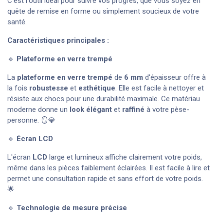
C’est l'outil idéal pour suivre vos progrès, que vous soyez en
quête de remise en forme ou simplement soucieux de votre
santé.
Caractéristiques principales :
🔹
Plateforme en verre trempé
La
plateforme en verre trempé
de
6 mm
d'épaisseur offre à
la fois
robustesse
et
esthétique
. Elle est facile à nettoyer et
résiste aux chocs pour une durabilité maximale. Ce matériau
moderne donne un
look élégant
et
raffiné
à votre pèse-
personne. 🪞💎
🔹
Écran LCD
L'écran
LCD
large et lumineux affiche clairement votre poids,
même dans les pièces faiblement éclairées. Il est facile à lire et
permet une consultation rapide et sans effort de votre poids.
🌟
🔹
Technologie de mesure précise