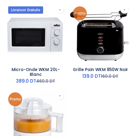
Livraison Gratuite
Promo
Micro-Onde WKM 20L-
Grille Pain WKM 850W Noir
Blanc
139.0
DT
160.0
DT
389.0
DT
460.0
DT
Promo