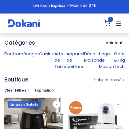
Se rendre au contenu
Livraison
Express
– Moins de
24h
0
Catégories
Voir tout
Électroménager
Cuisine
Arts
Appareil
Déco
Linge
Gadge
de
de
Maison
de
& High
Table
coiffure
Maison
Tech
Boutique
7 objets trouvés.
Clear Filtres
Topmatic
Livraison Gratuite
Promo