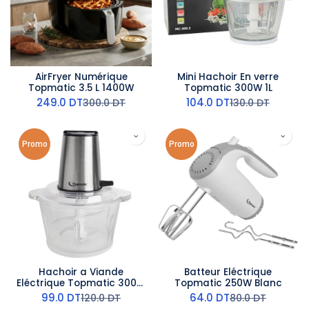
AirFryer Numérique
Mini Hachoir En verre
Topmatic 3.5 L 1400W
Topmatic 300W 1L
249.0
DT
104.0
DT
300.0
DT
130.0
DT
Promo
Promo
Hachoir a Viande
Batteur Eléctrique
Eléctrique Topmatic 300W
Topmatic 250W Blanc
1,6
99.0
DT
64.0
DT
120.0
DT
80.0
DT