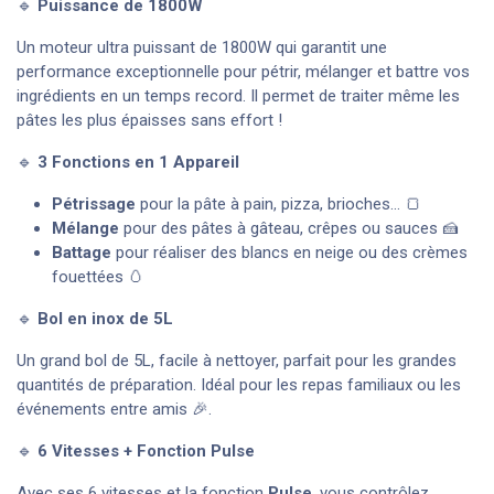
🔹
Puissance de 1800W
Un moteur ultra puissant de 1800W qui garantit une
performance exceptionnelle pour pétrir, mélanger et battre vos
ingrédients en un temps record. Il permet de traiter même les
pâtes les plus épaisses sans effort !
🔹
3 Fonctions en 1 Appareil
Pétrissage
pour la pâte à pain, pizza, brioches… 🍞
Mélange
pour des pâtes à gâteau, crêpes ou sauces 🍰
Battage
pour réaliser des blancs en neige ou des crèmes
fouettées 🥚
🔹
Bol en inox de 5L
Un grand bol de 5L, facile à nettoyer, parfait pour les grandes
quantités de préparation. Idéal pour les repas familiaux ou les
événements entre amis 🎉.
🔹
6 Vitesses + Fonction Pulse
Avec ses 6 vitesses et la fonction
Pulse
, vous contrôlez