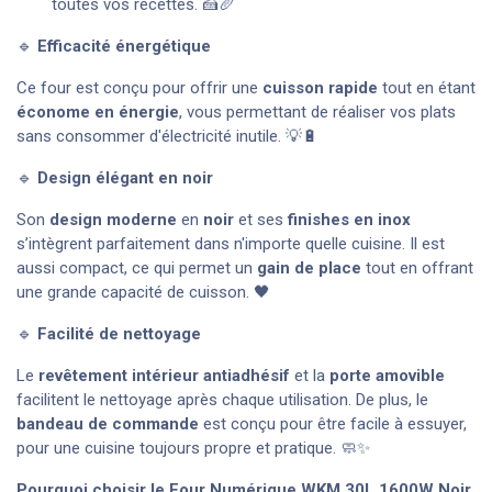
toutes vos recettes. 🍰🥖
🔹
Efficacité énergétique
Ce four est conçu pour offrir une
cuisson rapide
tout en étant
économe en énergie
, vous permettant de réaliser vos plats
sans consommer d'électricité inutile. 💡🔋
🔹
Design élégant en noir
Son
design moderne
en
noir
et ses
finishes en inox
s’intègrent parfaitement dans n'importe quelle cuisine. Il est
aussi compact, ce qui permet un
gain de place
tout en offrant
une grande capacité de cuisson. 🖤
🔹
Facilité de nettoyage
Le
revêtement intérieur antiadhésif
et la
porte amovible
facilitent le nettoyage après chaque utilisation. De plus, le
bandeau de commande
est conçu pour être facile à essuyer,
pour une cuisine toujours propre et pratique. 🧼✨
Pourquoi choisir le Four Numérique WKM 30L 1600W Noir