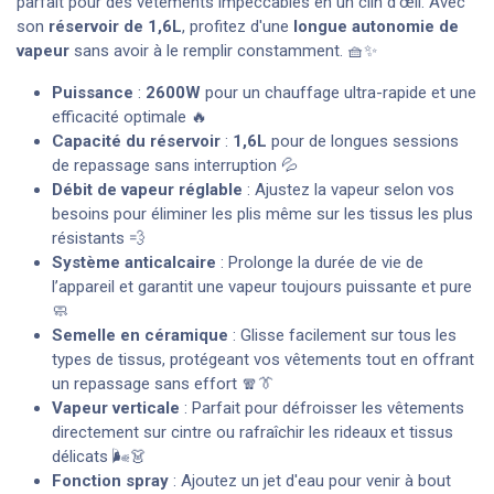
parfait pour des vêtements impeccables en un clin d'œil. Avec
son
réservoir de 1,6L
, profitez d'une
longue autonomie de
vapeur
sans avoir à le remplir constamment. 🧺✨
Puissance
:
2600W
pour un chauffage ultra-rapide et une
efficacité optimale 🔥
Capacité du réservoir
:
1,6L
pour de longues sessions
de repassage sans interruption 💦
Débit de vapeur réglable
: Ajustez la vapeur selon vos
besoins pour éliminer les plis même sur les tissus les plus
résistants 💨
Système anticalcaire
: Prolonge la durée de vie de
l’appareil et garantit une vapeur toujours puissante et pure
🧼
Semelle en céramique
: Glisse facilement sur tous les
types de tissus, protégeant vos vêtements tout en offrant
un repassage sans effort 🧣👔
Vapeur verticale
: Parfait pour défroisser les vêtements
directement sur cintre ou rafraîchir les rideaux et tissus
délicats 🌬️👗
Fonction spray
: Ajoutez un jet d'eau pour venir à bout