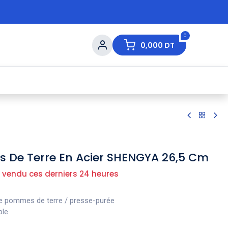
0
0,000
DT
s de Table
💇 Beauté
⚡ Ventes Flash
Ma
 De Terre En Acier SHENGYA 26,5 Cm
 vendu ces derniers 24 heures
e pommes de terre / presse-purée
ble