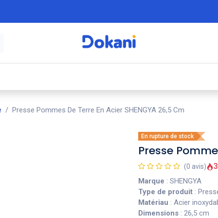
é
⚡ Électroménager
🍳 Cuisine
🍽️ Art
e
Presse Pommes De Terre En Acier SHENGYA 26,5 Cm
En rupture de stock
Presse Pommes
3
(0 avis)
Marque
: SHENGYA
Type de produit
: Press
Matériau
: Acier inoxyda
Dimensions
: 26,5 cm