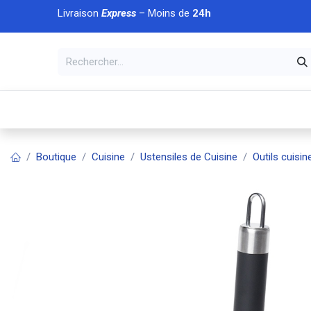
Se rendre au contenu
Livraison
Express
– Moins de
24h
À DÉCOUVRIR
🏠 Accueil
🛒Boutique
💥Nouveaut
Boutique
Cuisine
Ustensiles de Cuisine
Outils cuisin