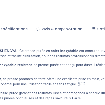
spécifications
avis & amp; Notation
Sati
e SHENGYA !
Ce presse-purée en
acier inoxydable
est conçu pour v
esse et facilité d'utilisation, pour des résultats professionnels direct
inoxydable résistant
, ce presse-purée est conçu pour durer. Il résiste
s
, ce presse pommes de terre offre une excellente prise en main, 
optimal pour une utilisation facile et sans fatigue. 🖐️💥
resse-purée garantit des résultats lisses et homogènes à chaque util
des purées onctueuses et des repas savoureux ! 🥕🍠