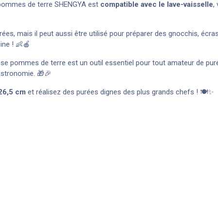
sse pommes de terre SHENGYA est
compatible avec le lave-vaisselle
,
urées, mais il peut aussi être utilisé pour préparer des gnocchis, 
ine ! 👶🍎
se pommes de terre est un outil essentiel pour tout amateur de purée
astronomie. 🎁🎉
26,5 cm
et réalisez des purées dignes des plus grands chefs ! 🍽️✨