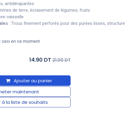
s, antidérapantes
mmes de terre, écrasement de légumes, fruits
ve-vaisselle
ales
: Trous finement perforés pour des purées lisses, structure
t ceci en ce moment
14.90 DT
21.00 DT
Ajouter au panier
eter maintenant
 à la liste de souhaits