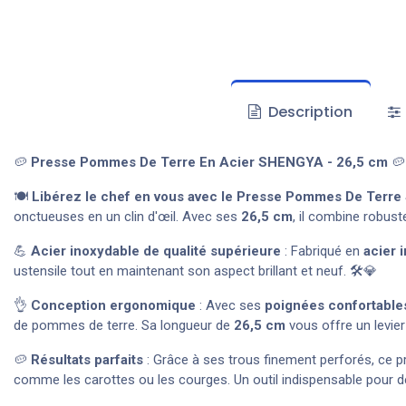
Description
🥔
Presse Pommes De Terre En Acier SHENGYA - 26,5 cm
🥔
🍽️
Libérez le chef en vous avec le Presse Pommes De Terr
onctueuses en un clin d'œil. Avec ses
26,5 cm
, il combine robust
💪
Acier inoxydable de qualité supérieure
: Fabriqué en
acier 
ustensile tout en maintenant son aspect brillant et neuf. 🛠️💎
👌
Conception ergonomique
: Avec ses
poignées confortable
de pommes de terre. Sa longueur de
26,5 cm
vous offre un levier 
🥔
Résultats parfaits
: Grâce à ses trous finement perforés, ce p
comme les carottes ou les courges. Un outil indispensable pour 