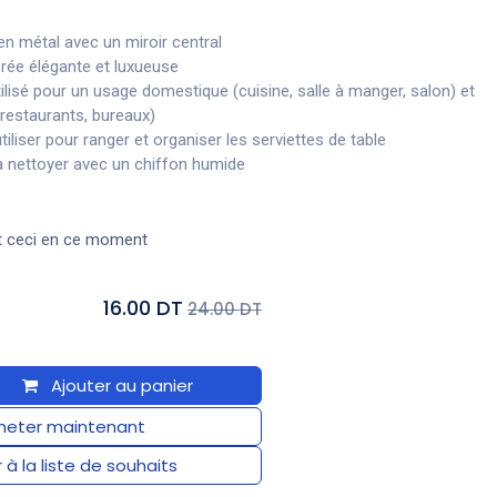
n métal avec un miroir central
orée élégante et luxueuse
ilisé pour un usage domestique (cuisine, salle à manger, salon) et
restaurants, bureaux)
tiliser pour ranger et organiser les serviettes de table
à nettoyer avec un chiffon humide
t ceci en ce moment
16.00 DT
24.00 DT
Ajouter au panier
eter maintenant
 à la liste de souhaits