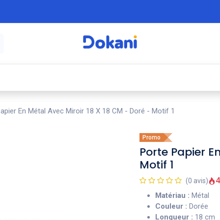
é
⚡ Électroménager
🍳 Cuisine
🍽️ Art
apier En Métal Avec Miroir 18 X 18 CM - Doré - Motif 1
Promo
Porte Papier E
Motif 1
4
(0 avis)
Matériau :
Métal
Couleur :
Dorée
Longueur :
18 cm