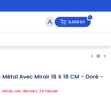
0
0,000
DT
s de Table
💇 Beauté
⚡ Ventes Flash
Ma
n Métal Avec Miroir 18 X 18 CM - Doré -
 vendu ces derniers 24 heures