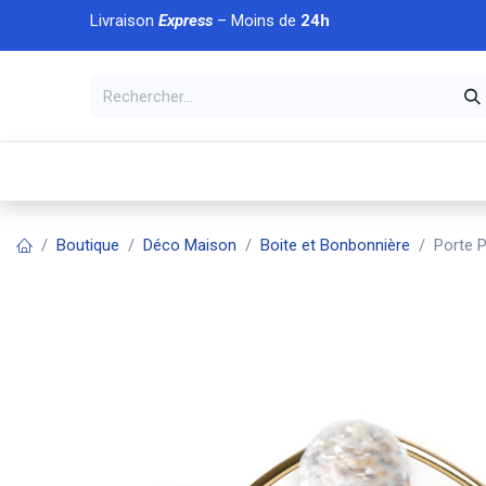
Se rendre au contenu
Livraison
Express
– Moins de
24h
À DÉCOUVRIR
🏠 Accueil
🛒Boutique
💥Nouveaut
Boutique
Déco Maison
Boite et Bonbonnière
Porte P