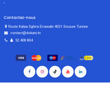
Contactez-nous
Route Kalaa Sghira Errawabi 4021 Sousse Tunisie
contact@dokani.tn
52 408 804
filtres
En vedette
Accueil
Rechercher
Catégorie
Compte
© 2026 Dokani.tn — Tous droits réservés. Sousse, Tunisie.