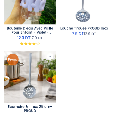
Bouteille D'eau Avec Paille
Louche Trouée PROUD Inox
Pour Enfant - Violet-
7.9
DT
12.9
DT
350ml
12.0
DT
17.0
DT
Promo
Ecumoire En Inox 25 cm-
PROUD