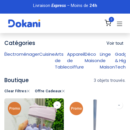
Se rendre au contenu
Livraison
Express
– Moins de
24h
0
Catégories
Voir tout
Électroménager
Cuisine
Arts
Appareil
Déco
Linge
Gadge
de
de
Maison
de
& High
Table
coiffure
Maison
Tech
Boutique
3 objets trouvés.
Clear Filtres
Offre Cadeaux
Promo
Promo