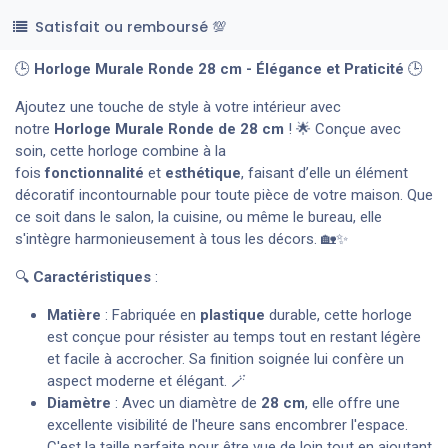
Satisfait ou remboursé 💯
🕒
Horloge Murale Ronde 28 cm - Élégance et Praticité
🕒
Ajoutez une touche de style à votre intérieur avec
notre
Horloge Murale Ronde de 28 cm
! 🌟 Conçue avec
soin, cette horloge combine à la
fois
fonctionnalité
et
esthétique
, faisant d’elle un élément
décoratif incontournable pour toute pièce de votre maison. Que
ce soit dans le salon, la cuisine, ou même le bureau, elle
s'intègre harmonieusement à tous les décors. 🏡✨
🔍
Caractéristiques
:
Matière
: Fabriquée en
plastique
durable, cette horloge
est conçue pour résister au temps tout en restant légère
et facile à accrocher. Sa finition soignée lui confère un
aspect moderne et élégant. 🪄
Diamètre
: Avec un diamètre de
28 cm
, elle offre une
excellente visibilité de l'heure sans encombrer l'espace.
C'est la taille parfaite pour être vue de loin tout en ajoutant