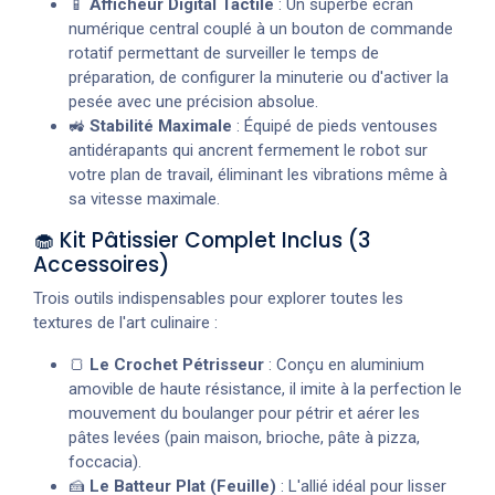
📱
Afficheur Digital Tactile
: Un superbe écran
numérique central couplé à un bouton de commande
rotatif permettant de surveiller le temps de
préparation, de configurer la minuterie ou d'activer la
pesée avec une précision absolue.
🚜
Stabilité Maximale
: Équipé de pieds ventouses
antidérapants qui ancrent fermement le robot sur
votre plan de travail, éliminant les vibrations même à
sa vitesse maximale.
🧁 Kit Pâtissier Complet Inclus (3
Accessoires)
Trois outils indispensables pour explorer toutes les
textures de l'art culinaire :
🍞
Le Crochet Pétrisseur
: Conçu en aluminium
amovible de haute résistance, il imite à la perfection le
mouvement du boulanger pour pétrir et aérer les
pâtes levées (pain maison, brioche, pâte à pizza,
foccacia).
🍰
Le Batteur Plat (Feuille)
: L'allié idéal pour lisser