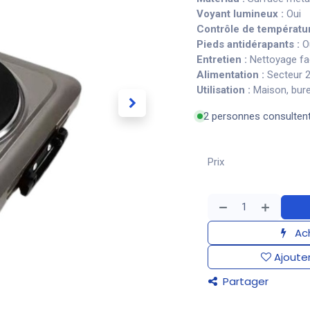
Voyant lumineux :
Oui
Contrôle de températur
Pieds antidérapants :
O
Entretien :
Nettoyage fa
Alimentation :
Secteur 
Utilisation :
Maison, bur
2 personnes consulten
Prix
Ach
Ajouter
Partager