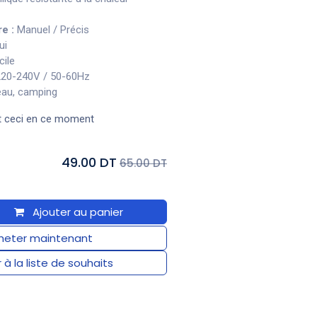
e :
Manuel / Précis
ui
cile
220-240V / 50-60Hz
eau, camping
t ceci en ce moment
49.00 DT
65.00 DT
Ajouter au panier
eter maintenant
 à la liste de souhaits