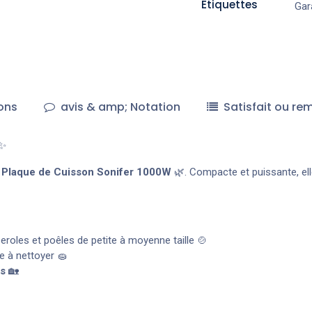
Étiquettes
Gar
ons
avis & amp; Notation
Satisfait ou re
✨
a
Plaque de Cuisson Sonifer 1000W
🌿. Compacte et puissante, elle
seroles et poêles de petite à moyenne taille 🍲
le à nettoyer 🧽
es
🏡