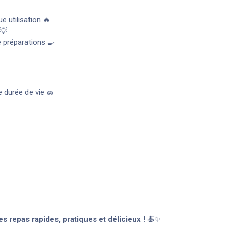
e utilisation 🔥
 💡
e préparations 🍳
 durée de vie 🧽
 repas rapides, pratiques et délicieux !
🍝✨