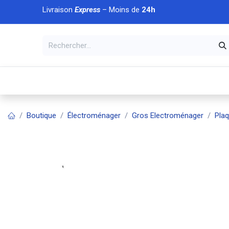
Se rendre au contenu
Livraison
Express
– Moins de
24h
À DÉCOUVRIR
🏠 Accueil
🛒Boutique
💥Nouveaut
Boutique
Électroménager
Gros Electroménager
Pla