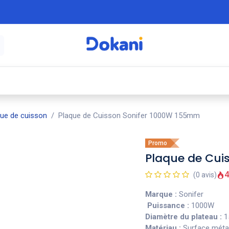
é
⚡ Électroménager
🍳 Cuisine
🍽️ Art
que de cuisson
Plaque de Cuisson Sonifer 1000W 155mm
Promo
Plaque de Cui
4
(0 avis)
Marque :
Sonifer
Puissance :
1000W
Diamètre du plateau :
1
Matériau :
Surface métall