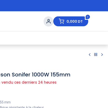
0
0,000
DT
s de Table
💇 Beauté
⚡ Ventes Flash
Ma
sson Sonifer 1000W 155mm
 vendu ces derniers 24 heures
55 mm
ique résistante à la chaleur