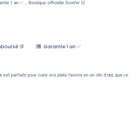
antie 1 an ✅
,
Boutique officielle Sonifer ☑️
mboursé 💯
Garantie 1 an ✅
 est parfaite pour cuire vos plats favoris en un clin d’œil, que ce