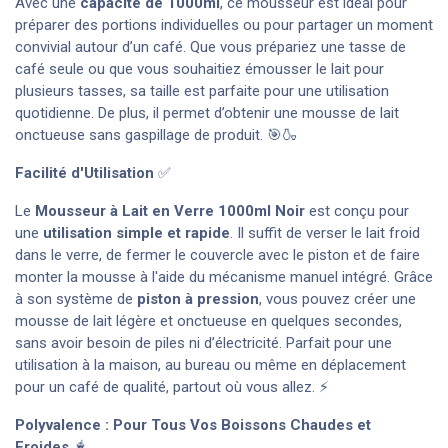
Avec une
capacité de
1000ml
, ce mousseur est idéal pour
préparer des portions individuelles ou pour partager un moment
convivial autour d’un café. Que vous prépariez une tasse de
café seule ou que vous souhaitiez émousser le lait pour
plusieurs tasses, sa taille est parfaite pour une utilisation
quotidienne. De plus, il permet d’obtenir une mousse de lait
onctueuse sans gaspillage de produit. 🎯🍶
Facilité d'Utilisation
✅
Le
Mousseur à Lait en Verre
1000ml
Noir
est conçu pour
une
utilisation simple et rapide
. Il suffit de verser le lait froid
dans le verre, de fermer le couvercle avec le piston et de faire
monter la mousse à l'aide du mécanisme manuel intégré. Grâce
à son système de
piston à pression
, vous pouvez créer une
mousse de lait légère et onctueuse en quelques secondes,
sans avoir besoin de piles ni d’électricité. Parfait pour une
utilisation à la maison, au bureau ou même en déplacement
pour un café de qualité, partout où vous allez. ⚡
Polyvalence : Pour Tous Vos Boissons Chaudes et
Froides
🧋