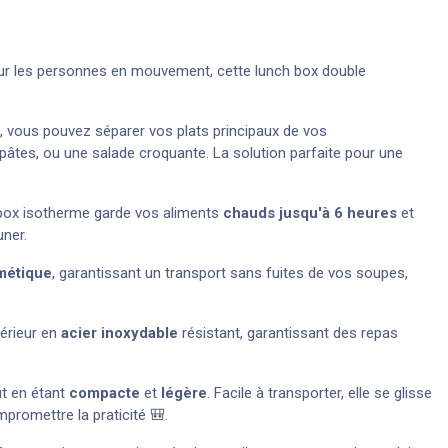
r les personnes en mouvement, cette lunch box double
 vous pouvez séparer vos plats principaux de vos
âtes, ou une salade croquante. La solution parfaite pour une
ch box isotherme garde vos aliments
chauds jusqu'à 6 heures
et
uner.
métique
, garantissant un transport sans fuites de vos soupes,
térieur en
acier inoxydable
résistant, garantissant des repas
.
ut en étant
compacte
et
légère
. Facile à transporter, elle se glisse
romettre la praticité 🎒.