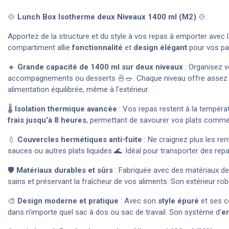
🍲
Lunch Box Isotherme deux Niveaux 1400 ml (M2)
🍲
Apportez de la structure et du style à vos repas à emporter avec 
compartiment allie
fonctionnalité
et
design élégant
pour vos pau
🔸
Grande capacité de 1400 ml sur deux niveaux
: Organisez v
accompagnements ou desserts 🍜🥗. Chaque niveau offre assez d'e
alimentation équilibrée, même à l’extérieur.
🌡️
Isolation thermique avancée
: Vos repas restent à la températ
frais jusqu'à 8 heures
, permettant de savourer vos plats comme s
💧
Couvercles hermétiques anti-fuite
: Ne craignez plus les r
sauces ou autres plats liquides 🌊. Idéal pour transporter des rep
🛡️
Matériaux durables et sûrs
: Fabriquée avec des matériaux de 
sains et préservant la fraîcheur de vos aliments. Son extérieur rob
🎨
Design moderne et pratique
: Avec son
style épuré
et ses c
dans n'importe quel sac à dos ou sac de travail. Son système d’
e