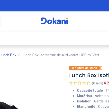
é
⚡ Électroménager
🍳 Cuisine
🍽️ Art
Lunch Box
Lunch Box Isotherme deux Niveaux 1400 ml Vert
En rupture de stock
Lunch Box Iso
2
(0 avis)
Capacité totale
: 1
Matériau
: Acier in
Isolation
: Garde le
Étanchéité
: Couve