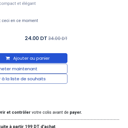
 compact et élégant
t ceci en ce moment
24.00 DT
34.00 DT
Ajouter au panier
eter maintenant
 à la liste de souhaits
rir et contrôler
votre colis avant de
payer.
tuite à partir 199 DT d'achat