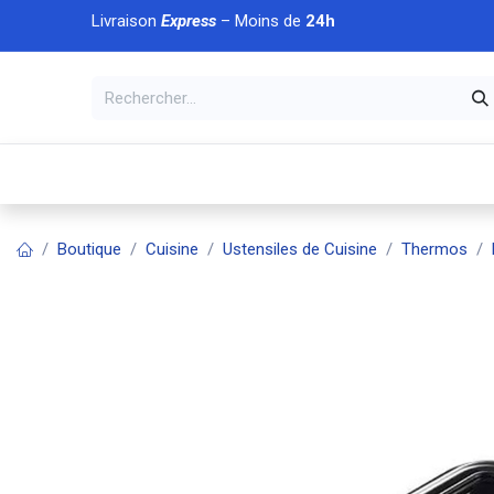
Se rendre au contenu
Livraison
Express
– Moins de
24h
À DÉCOUVRIR
🏠 Accueil
🛒Boutique
💥Nouveaut
Boutique
Cuisine
Ustensiles de Cuisine
Thermos