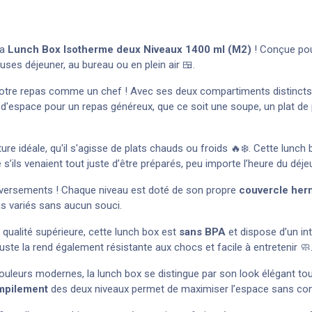
la
Lunch Box Isotherme deux Niveaux 1400 ml (M2)
! Conçue pou
ses déjeuner, au bureau ou en plein air 🍱.
otre repas comme un chef ! Avec ses deux compartiments distincts,
space pour un repas généreux, que ce soit une soupe, un plat de p
ure idéale, qu'il s'agisse de plats chauds ou froids 🔥❄️. Cette lun
’ils venaient tout juste d’être préparés, peu importe l’heure du déje
enversements ! Chaque niveau est doté de son propre
couvercle her
as variés sans aucun souci.
qualité supérieure, cette lunch box est
sans BPA
et dispose d’un in
uste la rend également résistante aux chocs et facile à entretenir 🧼
ouleurs modernes, la lunch box se distingue par son look élégant to
mpilement
des deux niveaux permet de maximiser l’espace sans comp