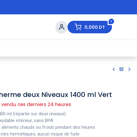
0
0,000
DT
s de Table
💇 Beauté
⚡ Ventes Flash
Ma
therme deux Niveaux 1400 ml Vert
 vendu ces derniers 24 heures
400 ml (répartie sur deux niveaux)
oxydable intérieur, sans BPA
s aliments chauds ou froids pendant des heures
rcles hermétiques, aucun risque de fuite