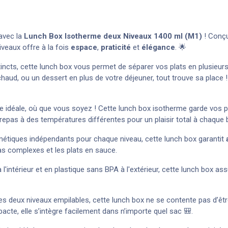
 avec la
Lunch Box Isotherme deux Niveaux 1400 ml (M1)
! Conçu
iveaux offre à la fois
espace
,
praticité
et
élégance
. 🌟
incts, cette lunch box vous permet de séparer vos plats en plusieur
aud, ou un dessert en plus de votre déjeuner, tout trouve sa place ! 
re idéale, où que vous soyez ! Cette lunch box isotherme garde vos 
epas à des températures différentes pour un plaisir total à chaque
métiques indépendants pour chaque niveau, cette lunch box garantit
as complexes et les plats en sauce.
 l'intérieur et en plastique sans BPA à l'extérieur, cette lunch box ass
s deux niveaux empilables, cette lunch box ne se contente pas d’être
te, elle s’intègre facilement dans n’importe quel sac 🎒.