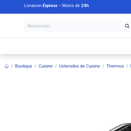
Se rendre au contenu
Livraison
Express
– Moins de
24h
À DÉCOUVRIR
🏠 Accueil
🛒Boutique
💥Nouveaut
Boutique
Cuisine
Ustensiles de Cuisine
Thermos