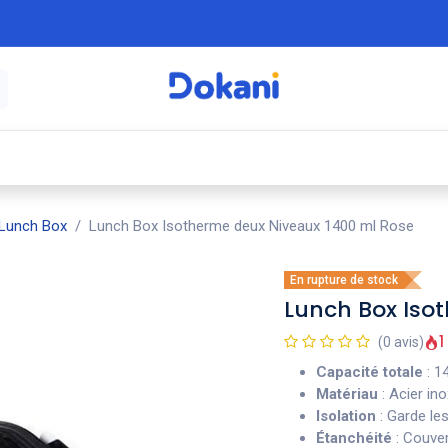
é
⚡ Électroménager
🍳 Cuisine
🍽️ Art
Lunch Box
Lunch Box Isotherme deux Niveaux 1400 ml Rose
En rupture de stock
Lunch Box Iso
1
(0 avis)
Capacité totale
: 1
Matériau
: Acier in
Isolation
: Garde le
Étanchéité
: Couve