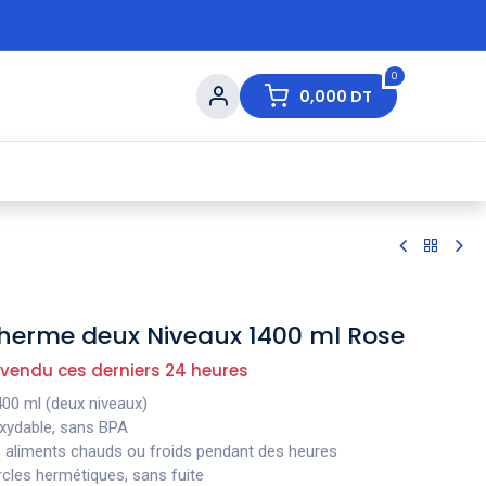
0
0,000
DT
s de Table
💇 Beauté
⚡ Ventes Flash
Ma
therme deux Niveaux 1400 ml Rose
 vendu ces derniers 24 heures
400 ml (deux niveaux)
oxydable, sans BPA
s aliments chauds ou froids pendant des heures
rcles hermétiques, sans fuite