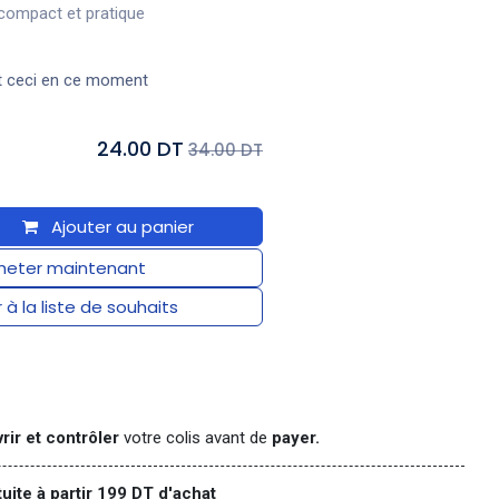
 compact et pratique
t ceci en ce moment
24.00 DT
34.00 DT
Ajouter au panier
eter maintenant
 à la liste de souhaits
rir et contrôler
votre colis avant de
payer.
tuite à partir 199 DT d'achat