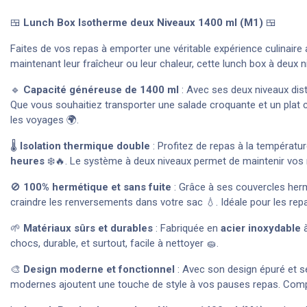
🍱
Lunch Box Isotherme deux Niveaux 1400 ml (M1)
🍱
Faites de vos repas à emporter une véritable expérience culinaire
maintenant leur fraîcheur ou leur chaleur, cette lunch box à deux n
🔹
Capacité généreuse de 1400 ml
: Avec ses deux niveaux dist
Que vous souhaitiez transporter une salade croquante et un plat ch
les voyages 🌍.
🌡️
Isolation thermique double
: Profitez de repas à la températu
heures
❄️🔥. Le système à deux niveaux permet de maintenir vos r
🚫
100% hermétique et sans fuite
: Grâce à ses couvercles her
craindre les renversements dans votre sac 💧. Idéale pour les rep
🌱
Matériaux sûrs et durables
: Fabriquée en
acier inoxydable
à
chocs, durable, et surtout, facile à nettoyer 🧽.
🎨
Design moderne et fonctionnel
: Avec son design épuré et se
modernes ajoutent une touche de style à vos pauses repas. Compac