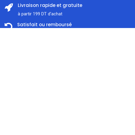
Livraison rapide et gratuite
à partir 199 DT d'achat
Satisfait ou remboursé
Prix:
Dans les 14 jours
ajouter au panier
21,000
DT
Support client
À l'écoute 7j / 7
Accueil
Rechercher
Catégorie
Compte
Paiement en ligne sécurisé
Nous traitons SSL сertificate
À propos de nous
Liens utiles
0
Confidentialité
Boutique
Expédition & Livraison
Blog
Modes de Paiement
Brands/Marques