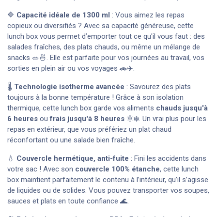
🔷
Capacité idéale de 1300 ml
: Vous aimez les repas
copieux ou diversifiés ? Avec sa capacité généreuse, cette
lunch box vous permet d’emporter tout ce qu'il vous faut : des
salades fraîches, des plats chauds, ou même un mélange de
snacks 🥗🍜. Elle est parfaite pour vos journées au travail, vos
sorties en plein air ou vos voyages 🚗✈️.
🌡️
Technologie isotherme avancée
: Savourez des plats
toujours à la bonne température ! Grâce à son isolation
thermique, cette lunch box garde vos aliments
chauds jusqu'à
6 heures
ou
frais jusqu'à 8 heures
🌞❄️. Un vrai plus pour les
repas en extérieur, que vous préfériez un plat chaud
réconfortant ou une salade bien fraîche.
💧
Couvercle hermétique, anti-fuite
: Fini les accidents dans
votre sac ! Avec son
couvercle 100% étanche
, cette lunch
box maintient parfaitement le contenu à l’intérieur, qu’il s’agisse
de liquides ou de solides. Vous pouvez transporter vos soupes,
sauces et plats en toute confiance 🌊.