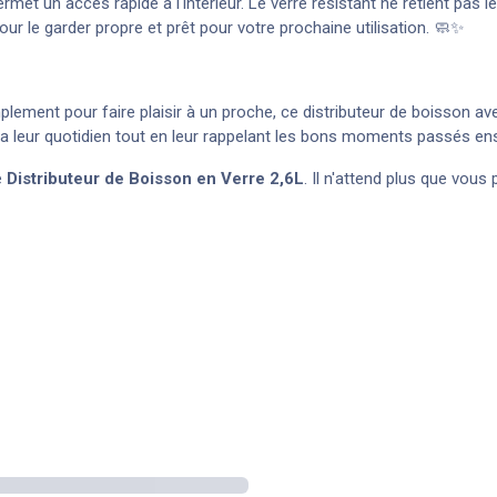
rmet un accès rapide à l'intérieur. Le verre résistant ne retient pas l
pour le garder propre et prêt pour votre prochaine utilisation. 🧼✨
lement pour faire plaisir à un proche, ce distributeur de boisson av
ira leur quotidien tout en leur rappelant les bons moments passés e
e
Distributeur de Boisson en Verre 2,6L
. Il n'attend plus que vou