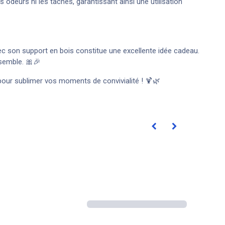
es odeurs ni les taches, garantissant ainsi une utilisation
ec son support en bois constitue une excellente idée cadeau.
nsemble. 🎀🎉
s pour sublimer vos moments de convivialité ! 🍹🌿