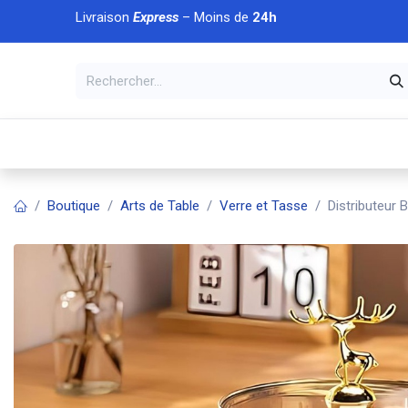
Se rendre au contenu
Livraison
Express
– Moins de
24h
À DÉCOUVRIR
🏠 Accueil
🛒Boutique
💥Nouveaut
Boutique
Arts de Table
Verre et Tasse
Distributeur 