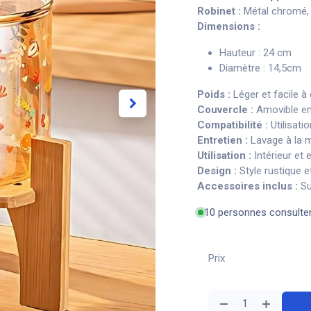
Robinet :
Métal chromé, 
Dimensions :
Hauteur : 24 cm
Diamètre : 14,5cm
Poids :
Léger et facile à
Couvercle :
Amovible en 
Compatibilité :
Utilisati
Entretien :
Lavage à la m
Utilisation :
Intérieur et 
Design :
Style rustique e
Accessoires inclus :
Su
10 personnes consulte
Prix