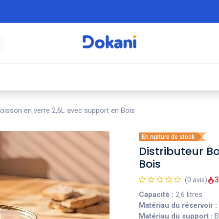
é
⚡ Électroménager
🍳 Cuisine
🍽️ Art
Boisson en verre 2,6L avec support en Bois
En rupture de stock
Distributeur B
Bois
3
(0 avis)
Capacité :
2,6 litres
Matériau du réservoir :
Matériau du support :
B