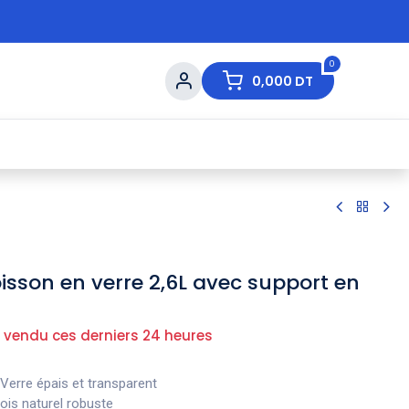
0
0,000
DT
s de Table
💇 Beauté
⚡ Ventes Flash
Ma
oisson en verre 2,6L avec support en
 vendu ces derniers 24 heures
Verre épais et transparent
ois naturel robuste