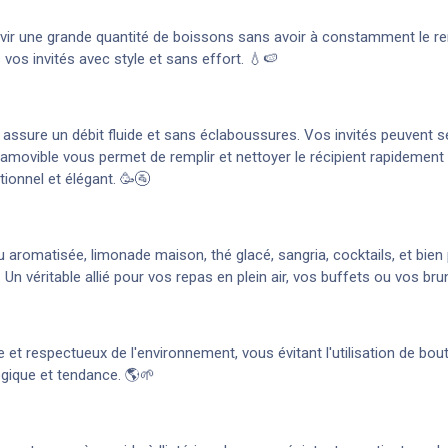
ervir une grande quantité de boissons sans avoir à constamment le r
s vos invités avec style et sans effort. 💧🍉
 assure un débit fluide et sans éclaboussures. Vos invités peuvent 
movible vous permet de remplir et nettoyer le récipient rapidement 
tionnel et élégant. 🥳🚰
eau aromatisée, limonade maison, thé glacé, sangria, cocktails, et bie
 Un véritable allié pour vos repas en plein air, vos buffets ou vos bru
e et respectueux de l'environnement, vous évitant l'utilisation de bou
logique et tendance. 🌎🌱