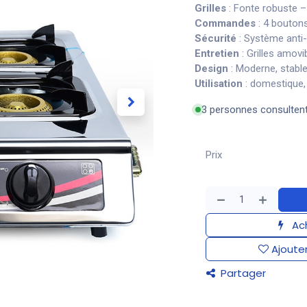
Grilles
: Fonte robuste –
Commandes
: 4 bouton
Sécurité
: Système anti-
Entretien
: Grilles amovi
Design
: Moderne, stabl
Utilisation
: domestique, 
3 personnes consulten
Prix
Ach
Ajouter
Partager