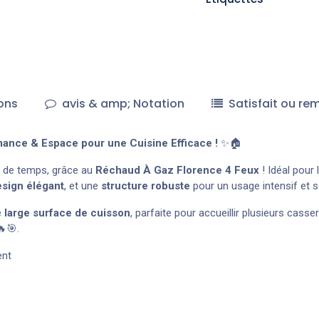
ons
avis & amp; Notation
Satisfait ou re
ance & Espace pour une Cuisine Efficace !
✨🏠
e de temps, grâce au
Réchaud À Gaz Florence 4 Feux
! Idéal pour
sign élégant
, et une
structure robuste
pour un usage intensif et s
ne
large surface de cuisson
, parfaite pour accueillir plusieurs cass
🔥🎯.
ent