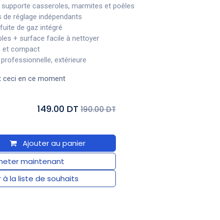
 supporte casseroles, marmites et poêles
s de réglage indépendants
fuite de gaz intégré
bles + surface facile à nettoyer
e et compact
professionnelle, extérieure
t ceci en ce moment
149.00 DT
190.00 DT
Ajouter au panier
eter maintenant
 à la liste de souhaits