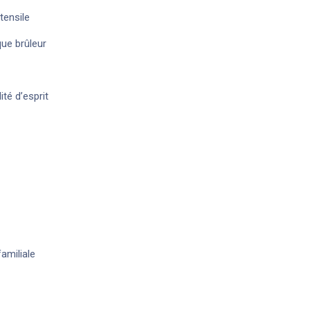
tensile
que brûleur
ité d’esprit
familiale