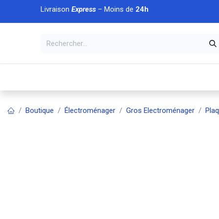
Se rendre au contenu
Livraison
Express
– Moins de
24h
À DÉCOUVRIR
🏠 Accueil
🛒Boutique
💥Nouveaut
Boutique
Électroménager
Gros Electroménager
Pla