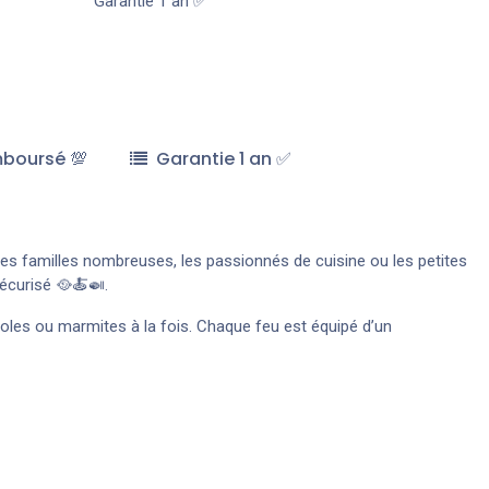
Garantie 1 an ✅
mboursé 💯
Garantie 1 an ✅
 les familles nombreuses, les passionnés de cuisine ou les petites
écurisé 🥘🍝🍛.
eroles ou marmites à la fois. Chaque feu est équipé d’un