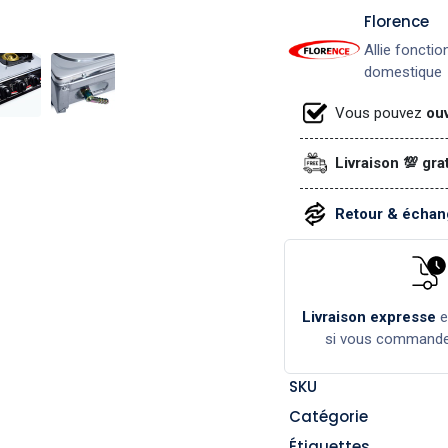
​Florence
Allie fonctio
domestique
Vous pouvez
ouv
Livraison 💯 gra
Retour & échang
Livraison expresse
si vous command
SKU
Catégorie
Étiquettes