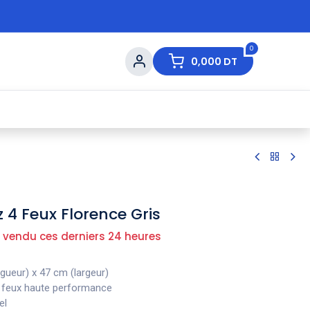
0
0,000
DT
s de Table
💇 Beauté
⚡ Ventes Flash
Ma
4 Feux Florence Gris
 vendu ces derniers 24 heures
gueur) x 47 cm (largeur)
4 feux haute performance
el