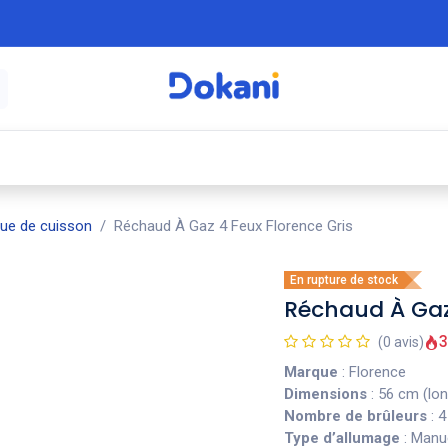
é
⚡ Électroménager
🍳 Cuisine
🍽️ Art
que de cuisson
Réchaud À Gaz 4 Feux Florence Gris
En rupture de stock
Réchaud À Gaz 
3
(0 avis)
Marque
: Florence
Dimensions
: 56 cm (lon
Nombre de brûleurs
: 
Type d’allumage
: Manu