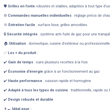
🛡️
Grilles en fonte
robustes et stables, adaptées à tout type d’us
⚙️
Commandes manuelles individuelles
: réglage précis de cha
🧼
Entretien facile
: surface lisse, grilles amovibles
🔒
Sécurité intégrée
: système anti-fuite de gaz pour une tranquill
🏠
Utilisation
: domestique, cuisine d’extérieur ou professionnelle
✅
Les + du produit :
✔️
Gain de temps
: cuire plusieurs recettes à la fois
✔️
Économie d’énergie
grâce à un fonctionnement au gaz
✔️
Haute performance
: cuisson rapide et homogène
✔️
Adapté à tous les types de cuisine
: traditionnelle, rapide ou 
✔️
Design robuste et durable
👩‍🍳
Idéal pour :