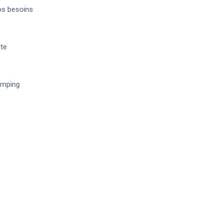
os besoins
ite
camping