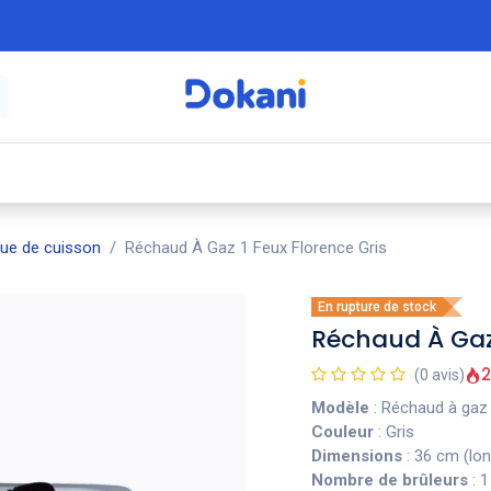
é
⚡ Électroménager
🍳 Cuisine
🍽️ Art
que de cuisson
Réchaud À Gaz 1 Feux Florence Gris
En rupture de stock
Réchaud À Gaz 
2
(0 avis)
Modèle
: Réchaud à gaz
Couleur
: Gris
Dimensions
: 36 cm (lon
Nombre de brûleurs
: 1