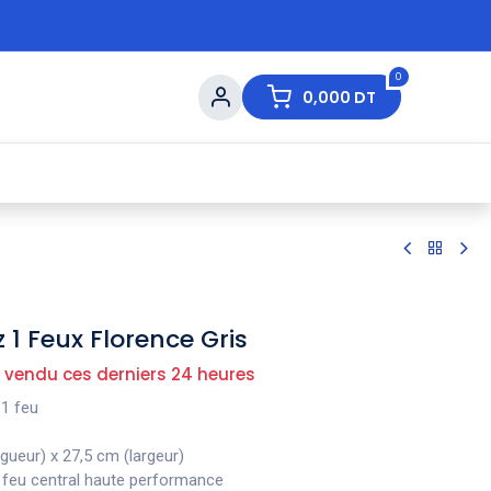
0
0,000
DT
s de Table
💇 Beauté
⚡ Ventes Flash
Ma
1 Feux Florence Gris
 vendu ces derniers 24 heures
 1 feu
gueur) x 27,5 cm (largeur)
 feu central haute performance