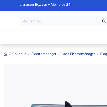
Se rendre au contenu
Livraison
Express
– Moins de
24h
À DÉCOUVRIR
🏠 Accueil
🛒Boutique
💥Nouveaut
Boutique
Électroménager
Gros Electroménager
Pla