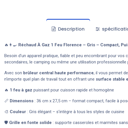
Description
spécificati
🔥👩‍🍳
Réchaud À Gaz 1 Feu Florence – Gris – Compact, Puis
Besoin d’un appareil pratique, fiable et peu encombrant pour vos 
secondaires, le camping ou même une utilisation professionnelle 
Avec son
brûleur central haute performance
, il vous permet d
n’importe quel plan de travail tout en offrant une
surface stable 
🔥
1 feu à gaz
puissant pour cuisson rapide et homogène
📏
Dimensions
: 36 cm x 27,5 cm – format compact, facile à pose
🎨
Couleur
: Gris élégant – s’intègre à tous les styles de cuisine
🛡️
Grille en fonte solide
: supporte casseroles et marmites sans 