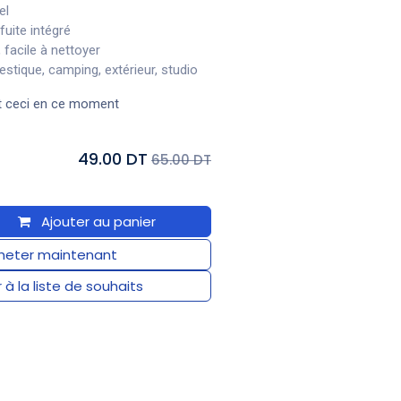
el
fuite intégré
, facile à nettoyer
stique, camping, extérieur, studio
t ceci en ce moment
49.00 DT
65.00 DT
Ajouter au panier
eter maintenant
 à la liste de souhaits