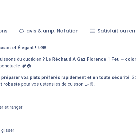
ons
avis & amp; Notation
Satisfait ou re
sant et Élégant !
✨🍽️
cuissons du quotidien ? Le
Réchaud À Gaz Florence 1 Feu – colori
ponctuelle 🏕️🏠.
e
préparer vos plats préférés rapidement et en toute sécurité
. S
et robuste
pour vos ustensiles de cuisson 🍳🍜.
r et ranger
glisser