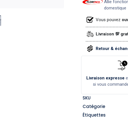
Allie fonctio
domestique
Vous pouvez
ouv
Livraison 💯 gra
Retour & échang
Livraison expresse
si vous command
SKU
Catégorie
Étiquettes