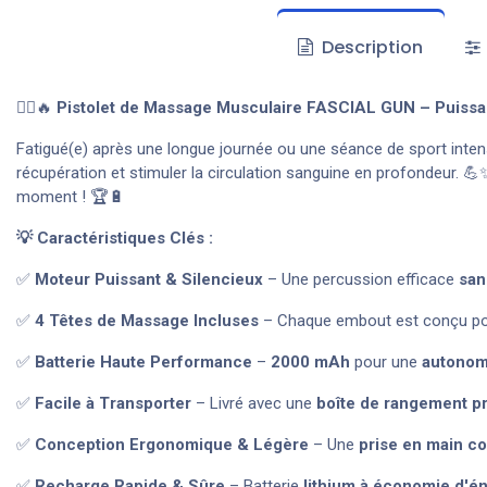
Description
💆‍♂️🔥
Pistolet de Massage Musculaire FASCIAL GUN – Puissant
Fatigué(e) après une longue journée ou une séance de sport intens
récupération et stimuler la circulation sanguine en profondeur. 
moment ! 🏆🔋
💡 Caractéristiques Clés :
✅
Moteur Puissant & Silencieux
– Une percussion efficace
san
✅
4 Têtes de Massage Incluses
– Chaque embout est conçu p
✅
Batterie Haute Performance
–
2000 mAh
pour une
autonom
✅
Facile à Transporter
– Livré avec une
boîte de rangement p
✅
Conception Ergonomique & Légère
– Une
prise en main co
✅
Recharge Rapide & Sûre
– Batterie
lithium à économie d'é