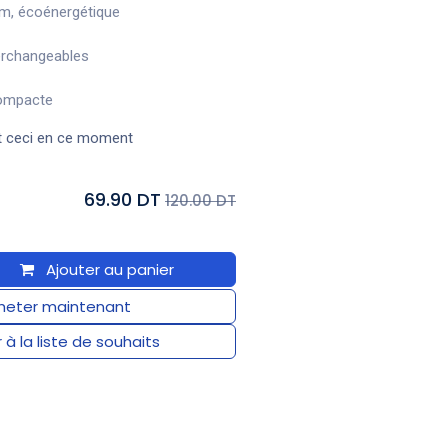
ium, écoénergétique
terchangeables
compacte
t ceci en ce moment
69.90 DT
120.00 DT
Ajouter au panier
eter maintenant
 à la liste de souhaits