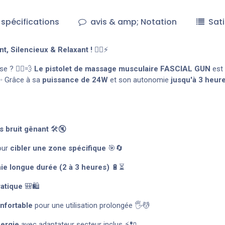
spécifications
avis & amp; Notation
Sati
, Silencieux & Relaxant !
🏋️‍♀️⚡
e ? 🏃‍♂️💨
Le pistolet de massage musculaire FASCIAL GUN
est 
✨ Grâce à sa
puissance de 24W
et son autonomie
jusqu'à 3 heur
s bruit gênant
🛠🔇
our
cibler une zone spécifique
🎯🔄
ie longue durée (2 à 3 heures)
🔋⏳
ratique
🎒🛍
nfortable
pour une utilisation prolongée 🖐💆
nergie
avec adaptateur secteur inclus ⚡🔌