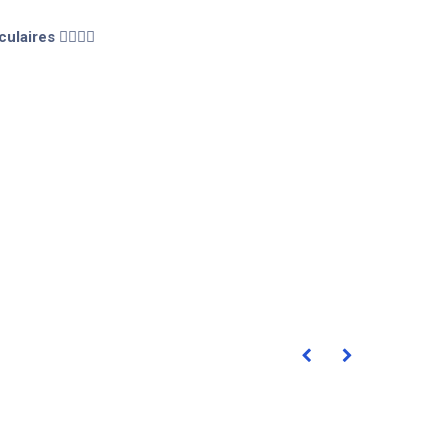
culaires
🏋️‍♂️💼👴