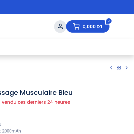
0
0,000
DT
s de Table
💇 Beauté
⚡ Ventes Flash
Ma
ssage Musculaire Bleu
 vendu ces derniers 24 heures
es
: 2000mAh