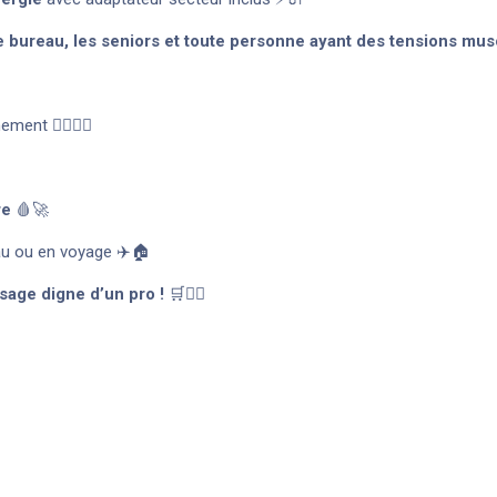
 de bureau, les seniors et toute personne ayant des tensions mus
ent 🏋️‍♂️🏃‍♀️
re
🩸🚀
eau ou en voyage ✈️🏠
age digne d’un pro !
🛒💆‍♂️