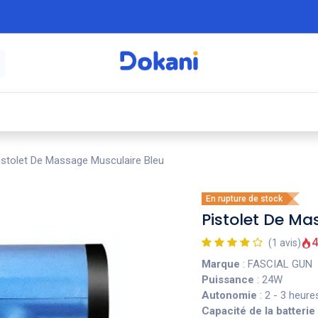
é
⚡ Électroménager
🍳 Cuisine
🍽️ Art
istolet De Massage Musculaire Bleu
En rupture de stock
Pistolet De Ma
4
(1 avis)
Marque
: FASCIAL GUN
Puissance
: 24W
Autonomie
: 2 - 3 heur
Capacité de la batterie