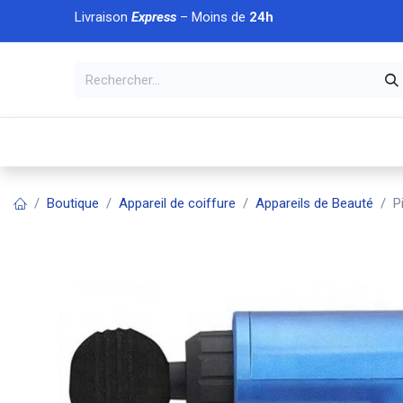
Se rendre au contenu
Livraison
Express
– Moins de
24h
À DÉCOUVRIR
🏠 Accueil
🛒Boutique
💥Nouveaut
Boutique
Appareil de coiffure
Appareils de Beauté
P