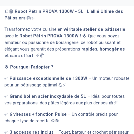
🍞🤖
Robot Pétrin PROVA 1300W - 5L | L'allié Ultime des
Pâtissiers
🎂✨
Transformez votre cuisine en
véritable atelier de pâtisserie
avec le
Robot Pétrin PROVA 1300W
! 🌟 Que vous soyez
amateur ou passionné de boulangerie, ce robot puissant et
élégant vous garantit des préparations
rapides, homogènes
et sans effort
. 🥖🥐
🌟
Pourquoi l’adopter ?
✅
Puissance exceptionnelle de 1300W
– Un moteur robuste
pour un pétrissage optimal 💪⚡
✅
Grand bol en acier inoxydable de 5L
– Idéal pour toutes
vos préparations, des pâtes légères aux plus denses 🍰🥖
✅
6 vitesses + fonction Pulse
– Un contrôle précis pour
chaque type de recette ⚙️🔄
✅
3 accessoires inclus
– Fouet, batteur et crochet pétrisseur