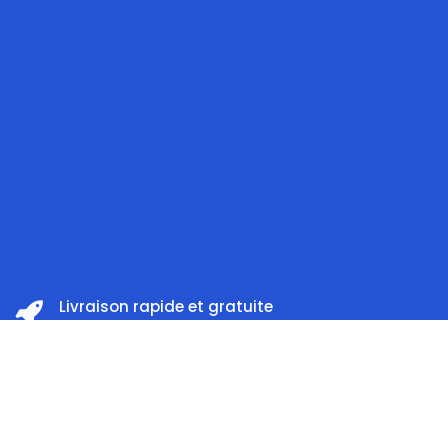
Livraison rapide et gratuite
à partir 199 DT d'achat
Prix:
ajouter au panier
259,000
DT
Satisfait ou remboursé
Dans les 14 jours
Accueil
Rechercher
Catégorie
Compte
Support client