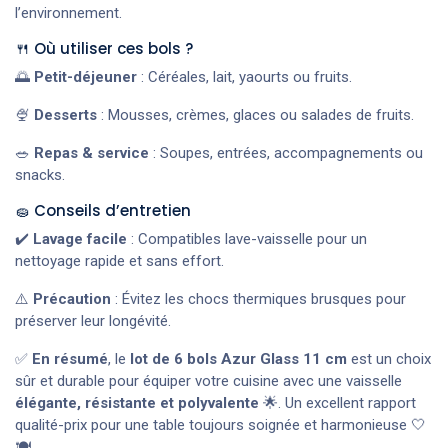
l’environnement.
🍴 Où utiliser ces bols ?
🌅
Petit-déjeuner
: Céréales, lait, yaourts ou fruits.
🍨
Desserts
: Mousses, crèmes, glaces ou salades de fruits.
🥗
Repas & service
: Soupes, entrées, accompagnements ou
snacks.
🧽 Conseils d’entretien
✔️
Lavage facile
: Compatibles lave-vaisselle pour un
nettoyage rapide et sans effort.
⚠️
Précaution
: Évitez les chocs thermiques brusques pour
préserver leur longévité.
✅
En résumé
, le
lot de 6 bols Azur Glass 11 cm
est un choix
sûr et durable pour équiper votre cuisine avec une vaisselle
élégante, résistante et polyvalente
🌟. Un excellent rapport
qualité-prix pour une table toujours soignée et harmonieuse 🤍
🍽️.