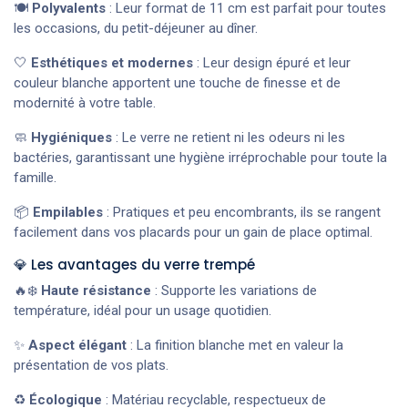
🍽️
Polyvalents
: Leur format de 11 cm est parfait pour toutes
les occasions, du petit-déjeuner au dîner.
🤍
Esthétiques et modernes
: Leur design épuré et leur
couleur blanche apportent une touche de finesse et de
modernité à votre table.
🧼
Hygiéniques
: Le verre ne retient ni les odeurs ni les
bactéries, garantissant une hygiène irréprochable pour toute la
famille.
📦
Empilables
: Pratiques et peu encombrants, ils se rangent
facilement dans vos placards pour un gain de place optimal.
💎 Les avantages du verre trempé
🔥❄️
Haute résistance
: Supporte les variations de
température, idéal pour un usage quotidien.
✨
Aspect élégant
: La finition blanche met en valeur la
présentation de vos plats.
♻️
Écologique
: Matériau recyclable, respectueux de