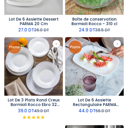
Lot De 6 Assiette Dessert
Boîte de conservation
PARMA 20 Cm
Bormioli Rocco - 310 cl
27.0
DT
24.9
DT
36.0
DT
38.5
DT
Promo
Promo
Lot De 3 Plats Rond Creux
Lot De 6 Assiette
Bormioli Rocco Ebro 32
Rectangulaire PARMA
Cm
28x20 Cm
39.0
DT
44.0
DT
49.0
DT
56.0
DT