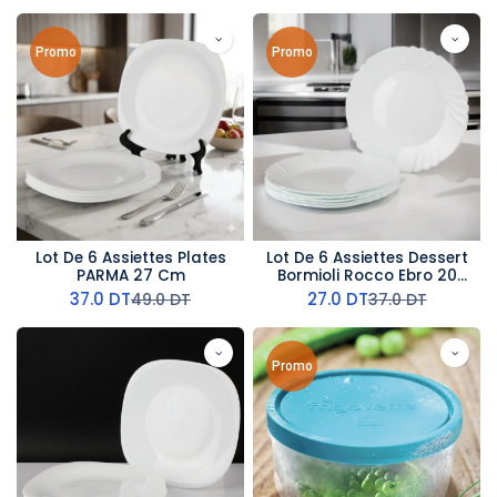
Promo
Promo
Lot De 6 Assiettes Plates
Lot De 6 Assiettes Dessert
PARMA 27 Cm
Bormioli Rocco Ebro 20
Cm
37.0
DT
27.0
DT
49.0
DT
37.0
DT
Promo