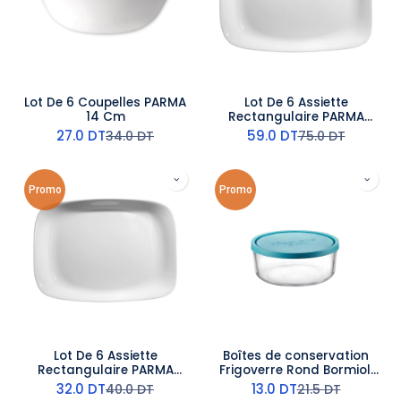
Lot De 6 Coupelles PARMA
Lot De 6 Assiette
14 Cm
Rectangulaire PARMA
34x24 Cm
27.0
DT
59.0
DT
34.0
DT
75.0
DT
Promo
Promo
Lot De 6 Assiette
Boîtes de conservation
Rectangulaire PARMA
Frigoverre Rond Bormioli
22x16 Cm
Rocco 90 CL
32.0
DT
13.0
DT
40.0
DT
21.5
DT