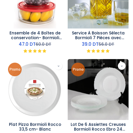
Ensemble de 4 Boîtes de
Service À Boisson Sélecta
conservation- Bormioli
Bormioli 7 Pièces avec
Rocco
Carafe en verre
47.0
DT
39.0
DT
60.0
DT
56.0
DT
Promo
Promo
Plat Pizza Bormioli Rocco
Lot De 6 Assiettes Creuses
33,5 cm- Blanc
Bormioli Rocco Ebro 24