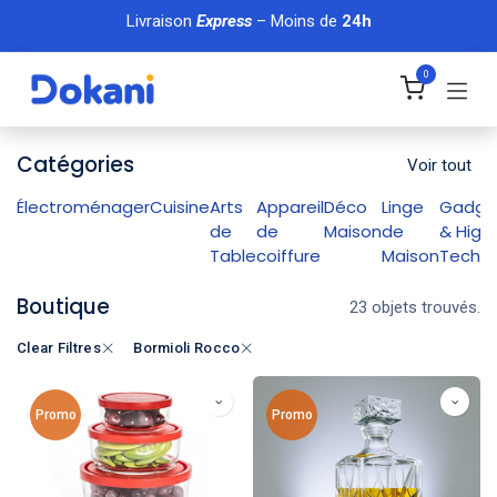
Se rendre au contenu
Livraison
Express
– Moins de
24h
0
Catégories
Voir tout
Électroménager
Cuisine
Arts
Appareil
Déco
Linge
Gadge
de
de
Maison
de
& High
Table
coiffure
Maison
Tech
Boutique
23 objets trouvés.
Clear Filtres
Bormioli Rocco
Promo
Promo