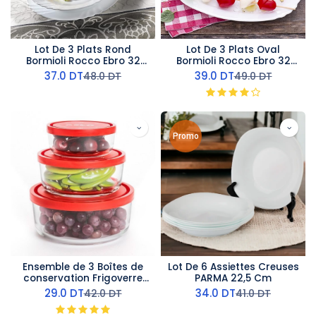
Lot De 3 Plats Rond
Lot De 3 Plats Oval
Bormioli Rocco Ebro 32
Bormioli Rocco Ebro 32
Cm
Cm
37.0
DT
39.0
DT
48.0
DT
49.0
DT
Promo
Ensemble de 3 Boîtes de
Lot De 6 Assiettes Creuses
conservation Frigoverre
PARMA 22,5 Cm
Bormioli Rocco Gelo
29.0
DT
34.0
DT
42.0
DT
41.0
DT
17,5/14,5/11,5 Cm