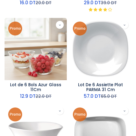
Cm
16.0
DT
29.0
DT
20.0
DT
39.0
DT
Promo
Promo
Lot de 6 Bols Azur Glass
Lot De 6 Assiette Plat
11Cm
PARMA 31 Cm
12.9
DT
57.0
DT
22.0
DT
65.0
DT
Promo
Promo