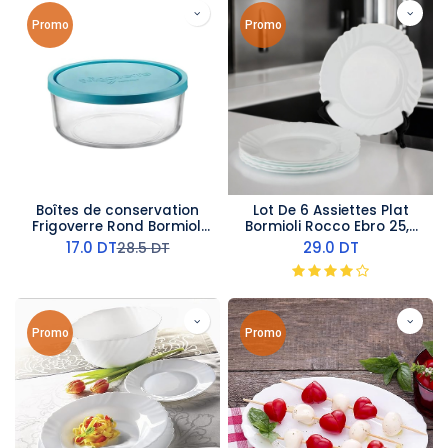
Promo
Promo
Boîtes de conservation
Lot De 6 Assiettes Plat
Frigoverre Rond Bormioli
Bormioli Rocco Ebro 25,5
Rocco 159 CL
Cm
17.0
DT
29.0
DT
28.5
DT
Promo
Promo