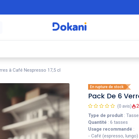
é
⚡ Électroménager
🍳 Cuisine
🍽️ Art
rres à Café Nespresso 17,5 cl
En rupture de stock
Pack De 6 Verr
2
(0 avis)
Type de produit
: Tasse
Quantité
: 6 tasses
Usage recommandé
:
- Café (espresso, lungo)