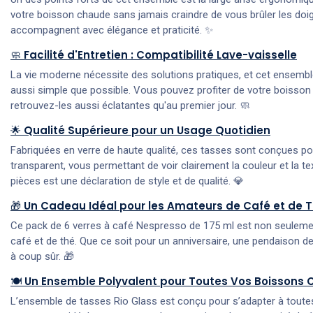
votre boisson chaude sans jamais craindre de vous brûler les do
accompagnent avec élégance et praticité. ✨
🧼
Facilité d'Entretien : Compatibilité Lave-vaisselle
La vie moderne nécessite des solutions pratiques, et cet ensembl
aussi simple que possible. Vous pouvez profiter de votre boisson 
retrouvez-les aussi éclatantes qu'au premier jour. 🧼
🌟
Qualité Supérieure pour un Usage Quotidien
Fabriquées en verre de haute qualité, ces tasses sont conçues po
transparent, vous permettant de voir clairement la couleur et la t
pièces est une déclaration de style et de qualité. 💎
🎁
Un Cadeau Idéal pour les Amateurs de Café et de 
Ce pack de 6 verres à café Nespresso de 175 ml est non seulement 
café et de thé. Que ce soit pour un anniversaire, une pendaison de
à coup sûr. 🎁
🍽️
Un Ensemble Polyvalent pour Toutes Vos Boissons
L’ensemble de tasses Rio Glass est conçu pour s’adapter à toutes