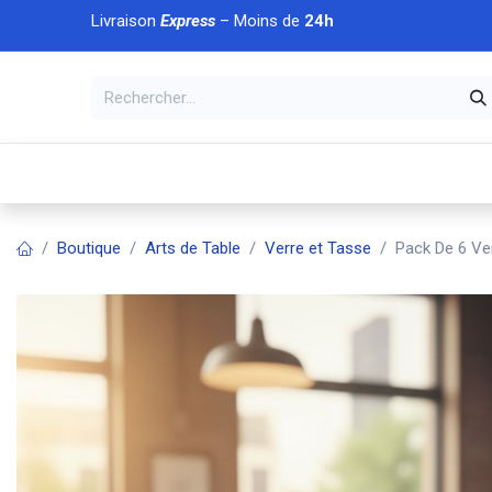
Se rendre au contenu
Livraison
Express
– Moins de
24h
À DÉCOUVRIR
🏠 Accueil
🛒Boutique
💥Nouveaut
Boutique
Arts de Table
Verre et Tasse
Pack De 6 Ve