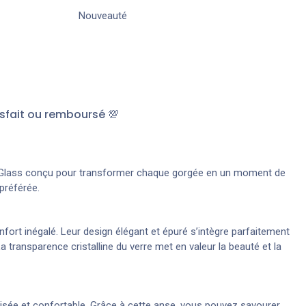
Nouveauté
sfait ou remboursé 💯
io Glass conçu pour transformer chaque gorgée en un moment de
 préférée.
rt inégalé. Leur design élégant et épuré s’intègre parfaitement
a transparence cristalline du verre met en valeur la beauté et la
isée et confortable. Grâce à cette anse, vous pouvez savourer