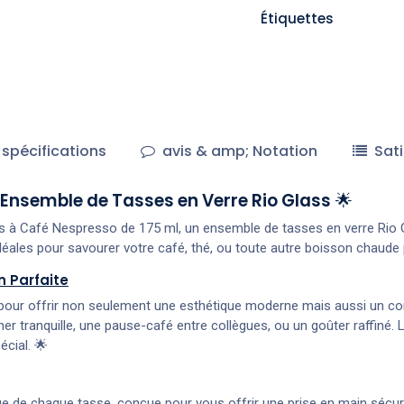
Étiquettes
spécifications
avis & amp; Notation
Sati
 Ensemble de Tasses en Verre Rio Glass
🌟
rres à Café Nespresso de 175 ml, un ensemble de tasses en verre R
t idéales pour savourer votre café, thé, ou toute autre boisson chaude
n Parfaite
ur offrir non seulement une esthétique moderne mais aussi un confo
ner tranquille, une pause-café entre collègues, ou un goûter raffiné. L
cial. 🌟
e de chaque tasse, conçue pour vous offrir une prise en main sécur