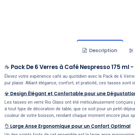
Description
☕️
Pack De 6 Verres à Café Nespresso 175 ml -
Élevez votre expérience café au quotidien avec le Pack de 6 Ve
pur plaisir. Alliant élégance, confort, et praticité, ces tasses son
💎
Design Élégant et Confortable pour une Dégustatio
Les tasses en verre Rio Glass ont été méticuleusement conçues po
à tout type de décoration de table, que ce soit pour un petit-déjeu
couleur de votre boisson, rendant chaque moment encore plus spé
👌
Large Anse Ergonomique pour un Confort Optimal
Un des points forts de cet ensemble est la large anse ergonomiqu