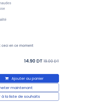
chaudes
sse
alité
t ceci en ce moment
14.90 DT
19.00 DT
Ajouter au panier
eter maintenant
 à la liste de souhaits