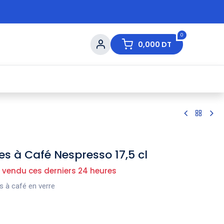
0
0,000
DT
s de Table
💇 Beauté
⚡ Ventes Flash
Ma
es à Café Nespresso 17,5 cl
 vendu ces derniers 24 heures
s à café en verre